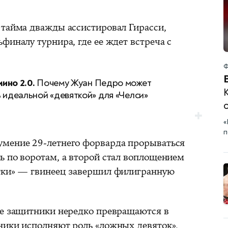
 тайма дважды ассистировал Гирасси,
финалу турнира, где ее ждет встреча с
Ф
ино 2.0.
Почему Жуан Педро может
ь идеальной «девяткой» для «Челси»
«
п
умение 29-летнего форварда прорываться
ь по воротам, а второй стал воплощением
ятки» — гвинеец завершил филигранную
де защитники нередко превращаются в
ники исполняют роль «ложных девяток»,