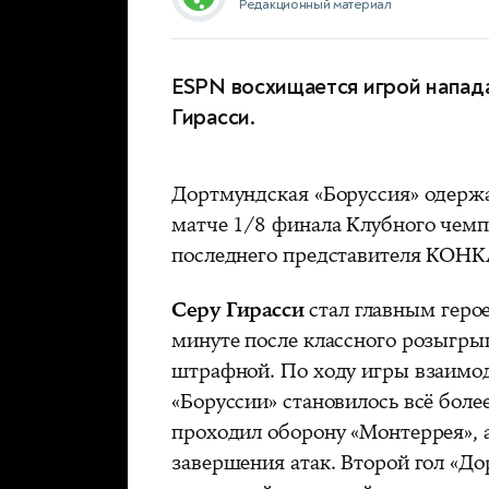
Редакционный материал
ESPN
восхищается
игрой напад
Гирасси.
Дортмундская «Боруссия» одержа
матче 1/8 финала Клубного чем
последнего представителя КОНК
Серу Гирасси
стал главным герое
минуте после классного розыгр
штрафной. По ходу игры взаимо
«Боруссии» становилось всё бол
проходил оборону «Монтеррея», 
завершения атак. Второй гол «До