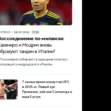
•
УТБОЛ
08/03/2026
17:59
Воссоединение по-милански:
Каземиро и Модрич вновь
образуют тандем в Италии?
Россонери» собирают в середине поля экс-
олузащиту мадридского «Реала»
7 самых ярких нокаутов UFC
в 2025-м: Левый хук
Прохазки, хай-кик Салкилда и
еще 5 штук