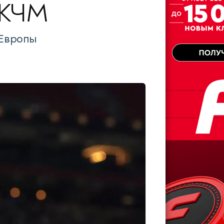
 КЧМ
 Европы