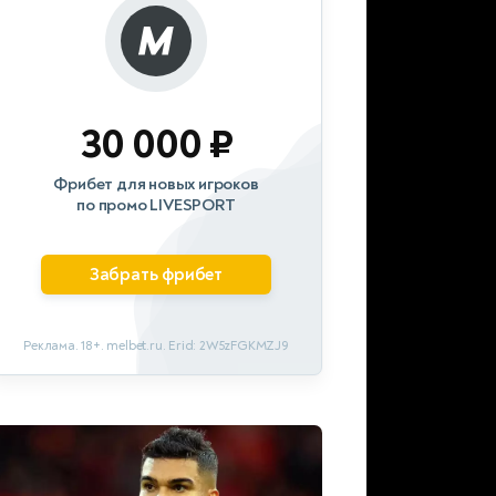
30 000 ₽
Фрибет для новых игроков
по промо LIVESPORT
Забрать фрибет
Реклама. 18+. melbet.ru. Erid: 2W5zFGKMZJ9