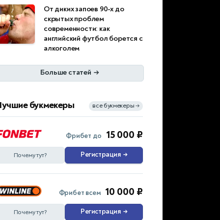
От диких запоев 90-х до
скрытых проблем
современности: как
английский футбол борется с
алкоголем
Больше статей
→
Лучшие букмекеры
все букмекеры
→
15 000 ₽
Фрибет до
Регистрация
→
Почему тут?
10 000 ₽
Фрибет всем
Регистрация
→
Почему тут?