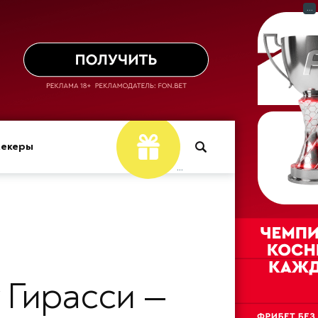
...
мекеры
...
 Гирасси —