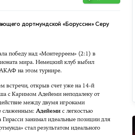
ающего дортмундской «Боруссии» Серу
ла победу над «Монтерреем» (2:1) в
пионата мира. Немецкий клуб выбил
АКАФ на этом турнире.
м встречи, открыв счет уже на 14-й
ыша с Каримом Адейеми неподалеку от
действие между двумя игроками
ее слаженным:
Адейеми
с легкостью
а Гирасси занимал идеальные позиции для
ртмунда» стал результатом идеального