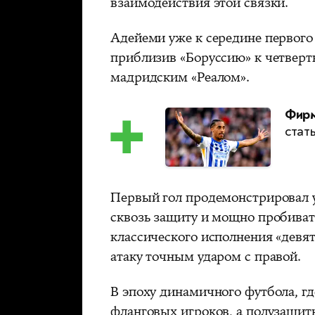
взаимодействия этой связки.
Адейеми уже к середине первого
приблизив «Боруссию» к четверть
мадридским «Реалом».
Фирм
стат
Первый гол продемонстрировал 
сквозь защиту и мощно пробиват
классического исполнения «дев
атаку точным ударом с правой.
В эпоху динамичного футбола, г
фланговых игроков, а полузащит