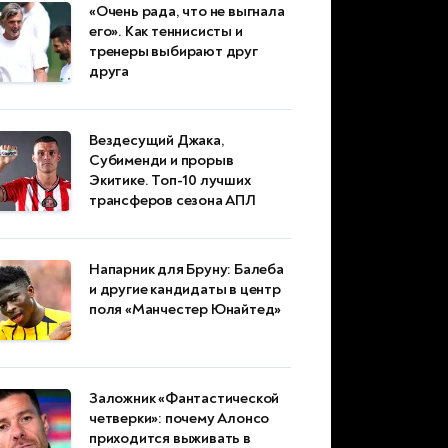
«Очень рада, что не выгнала
его». Как теннисисты и
тренеры выбирают друг
друга
Вездесущий Джака,
Субименди и прорыв
Экитике. Топ-10 лучших
трансферов сезона АПЛ
Напарник для Бруну: Балеба
и другие кандидаты в центр
поля «Манчестер Юнайтед»
Заложник «Фантастической
четверки»: почему Алонсо
приходится выживать в