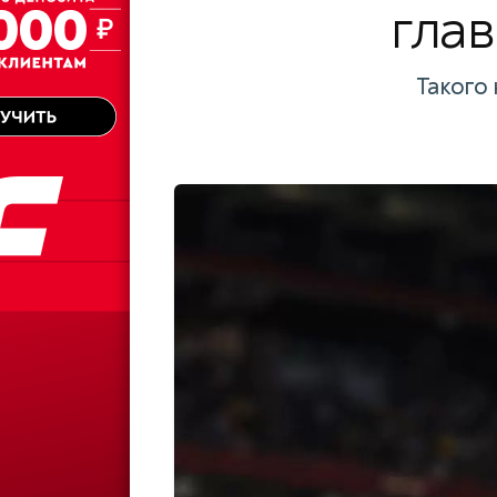
гла
Такого