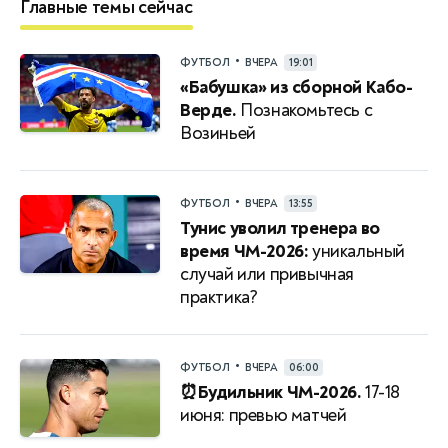
Главные темы сейчас
•
ФУТБОЛ
ВЧЕРА
19:01
«Бабушка» из сборной Кабо-
Верде.
Познакомьтесь с
Возиньей
•
ФУТБОЛ
ВЧЕРА
13:55
Тунис уволил тренера во
время ЧМ-2026:
уникальный
случай или привычная
практика?
•
ФУТБОЛ
ВЧЕРА
06:00
⏰Будильник ЧМ-2026.
17-18
июня: превью матчей