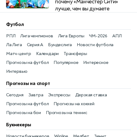
почему «Манчестер Сити»
лучше, чем вы думаете
Футбол
РПЛ
Лига чемпионов
Лига Европы
ЧМ-2026
АПЛ
Ла Лига
Серия А
Бундеслига
Новости футбола
Матч-центр
Календари
Трансферы
Прогнозы на футбол
Популярное
Интересное
Интервью
Прогнозы на спорт
Сегодня
Завтра
Экспрессы
Дерзкая ставка
Прогнозы на футбол
Прогнозы на хоккей
Прогнозы на бои
Прогнозы на теннис
Букмекеры
Новости букмекеров
Winline
Мелбет
Зенит