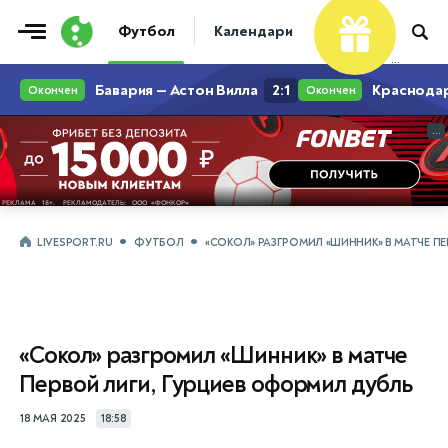
Футбол
Календари
Таблицы
Матчи
...
...
LIVESPORT.RU
ФУТБОЛ
«СОКОЛ» РАЗГРОМИЛ «ШИННИК» В МАТЧЕ П
«Сокол» разгромил «Шинник» в матче
Первой лиги, Гурциев оформил дубль
18 МАЯ 2025
18:58