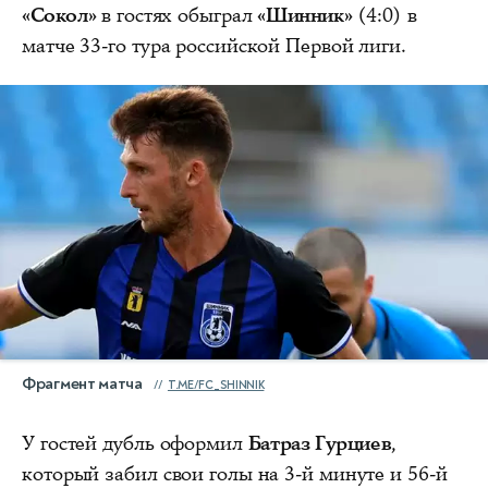
«Сокол»
в гостях обыграл
«Шинник»
(4:0) в
матче 33-го тура российской Первой лиги.
Фрагмент матча
T.ME/FC_SHINNIK
У гостей дубль оформил
Батраз Гурциев
,
который забил свои голы на 3-й минуте и 56-й