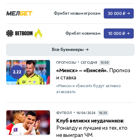
Фрибет новым игрокам
30 000 ₽
→
Фрибет новичкам
10 000 ₽
→
Все букмекеры
→
•
ПРОГНОЗЫ
СЕГОДНЯ
15:00
«Минск» — «Енисей».
Прогноз
2.22
и ставка
«Минск» и «Енисей» будут активно
атаковать
•
ФУТБОЛ
16/06/2026
16:30
Клуб великих неудачников:
Роналду и лучшие из тех, кто
не выиграл ЧМ