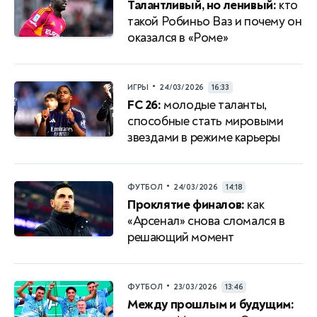
Талантливый, но ленивый:
кто
такой Робиньо Ваз и почему он
оказался в «Роме»
•
ИГРЫ
24/03/2026
16:33
FC 26:
молодые таланты,
способные стать мировыми
звездами в режиме карьеры
•
ФУТБОЛ
24/03/2026
14:18
Проклятие финалов:
как
«Арсенал» снова сломался в
решающий момент
•
ФУТБОЛ
23/03/2026
13:46
Между прошлым и будущим: