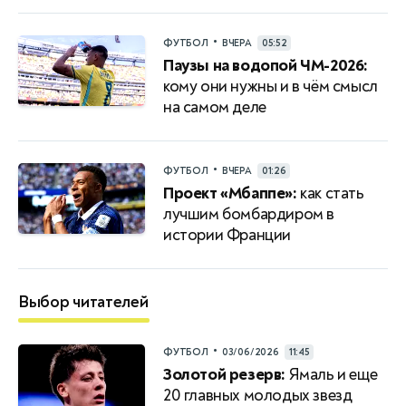
•
ФУТБОЛ
ВЧЕРА
05:52
Паузы на водопой ЧМ-2026:
кому они нужны и в чём смысл
на самом деле
•
ФУТБОЛ
ВЧЕРА
01:26
Проект «Мбаппе»:
как стать
лучшим бомбардиром в
истории Франции
Выбор читателей
•
ФУТБОЛ
03/06/2026
11:45
Золотой резерв:
Ямаль и еще
20 главных молодых звезд