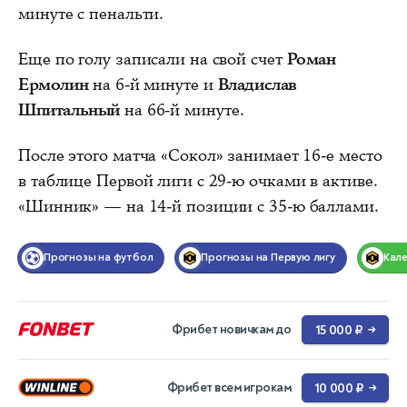
минуте с пенальти.
Еще по голу записали на свой счет
Роман
Ермолин
на 6-й минуте и
Владислав
Шпитальный
на 66-й минуте.
После этого матча «Сокол» занимает 16-е место
в таблице Первой лиги с 29-ю очками в активе.
«Шинник» — на 14-й позиции с 35-ю баллами.
Прогнозы на футбол
Прогнозы на Первую лигу
Кал
Фрибет новичкам до
15 000 ₽
→
Фрибет всем игрокам
10 000 ₽
→