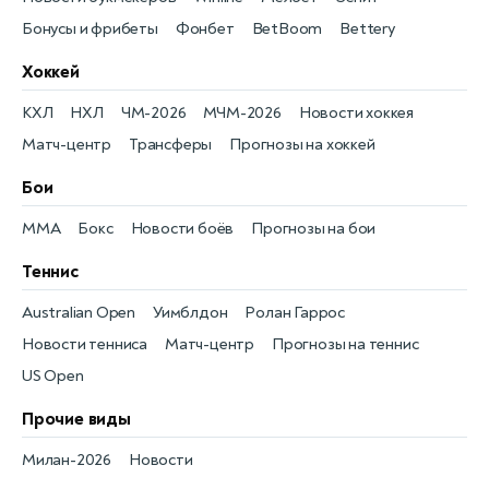
Бонусы и фрибеты
Фонбет
BetBoom
Bettery
Хоккей
КХЛ
НХЛ
ЧМ-2026
МЧМ-2026
Новости хоккея
Матч-центр
Трансферы
Прогнозы на хоккей
Бои
MMA
Бокс
Новости боёв
Прогнозы на бои
Теннис
Australian Open
Уимблдон
Ролан Гаррос
Новости тенниса
Матч-центр
Прогнозы на теннис
US Open
Прочие виды
Милан-2026
Новости