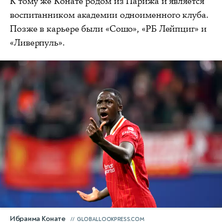
К тому же Конате родом из Парижа и является
воспитанником академии одноименного клуба.
Позже в карьере были «Сошо», «РБ Лейпциг» и
«Ливерпуль».
Ибраима Конате
GLOBALLOOKPRESS.COM