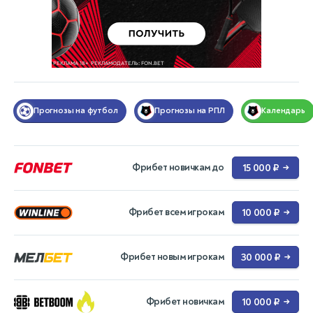
Прогнозы на футбол
Прогнозы на РПЛ
Календарь
Фрибет новичкам до
15 000 ₽
→
Фрибет всем игрокам
10 000 ₽
→
Фрибет новым игрокам
30 000 ₽
→
Фрибет новичкам
10 000 ₽
→