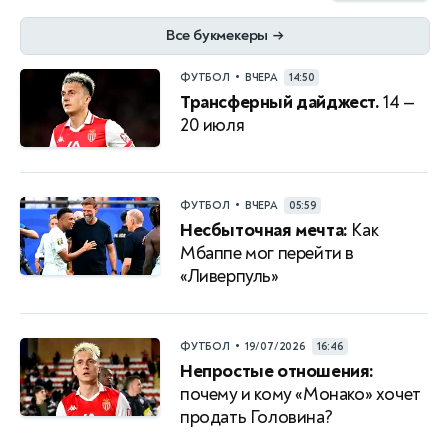
Все букмекеры
→
•
ФУТБОЛ
ВЧЕРА
14:50
Трансферный дайджест.
14 —
20 июля
•
ФУТБОЛ
ВЧЕРА
05:59
Несбыточная мечта:
Как
Мбаппе мог перейти в
«Ливерпуль»
•
ФУТБОЛ
19/07/2026
16:46
Непростые отношения:
почему и кому «Монако» хочет
продать Головина?