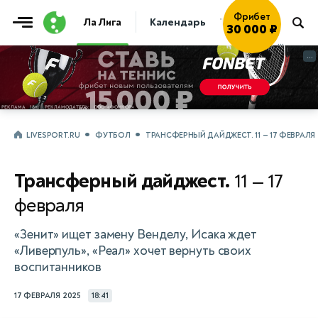
30 000 ₽
Играть
→
Ла Лига
Календарь
Таблица
Прогно
...
...
LIVESPORT.RU
ФУТБОЛ
ТРАНСФЕРНЫЙ ДАЙДЖЕСТ. 11 — 17 ФЕВРАЛЯ
Трансферный дайджест.
11 — 17
февраля
«Зенит» ищет замену Венделу, Исака ждет
«Ливерпуль», «Реал» хочет вернуть своих
воспитанников
17 ФЕВРАЛЯ 2025
18:41