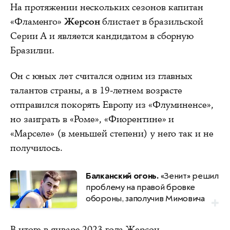
На протяжении нескольких сезонов капитан
«Фламенго»
Жерсон
блистает в бразильской
Серии А и является кандидатом в сборную
Бразилии.
Он с юных лет считался одним из главных
талантов страны, а в 19-летнем возрасте
отправился покорять Европу из «Флуминенсе»,
но заиграть в «Роме», «Фиорентине» и
«Марселе» (в меньшей степени) у него так и не
получилось.
Балканский огонь.
«Зенит» решил
проблему на правой бровке
обороны, заполучив Мимовича
В итоге в январе 2023 года Жерсон