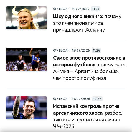
•
ФУТБОЛ
11/07/2026
11:03
Шоу одного викинга:
почему
этот чемпионат мира
принадлежит Холанну
•
ФУТБОЛ
15/07/2026
11:26
Самое злое противостояние в
истории футбола:
почему матч
Англия — Аргентина больше,
чем просто полуфинал
•
ФУТБОЛ
17/07/2026
10:27
Испанский контроль против
аргентинского хаоса:
разбор,
тактика и прогнозы на финал
ЧМ-2026