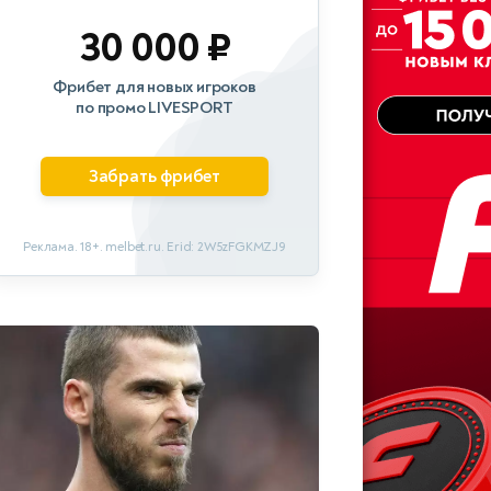
30 000 ₽
Фрибет для новых игроков
по промо LIVESPORT
Забрать фрибет
Реклама. 18+. melbet.ru. Erid: 2W5zFGKMZJ9