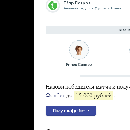
Пётр Петров
Аналитик отделов Футбол и Теннис
КТО П
Янник Синнер
Назови победителя матча и полу
Фонбет
до
15 000 рублей
.
Получить фрибет
→