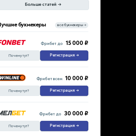
Больше статей
→
Лучшие букмекеры
все букмекеры
→
15 000 ₽
Фрибет до
Регистрация
→
Почему тут?
10 000 ₽
Фрибет всем
Регистрация
→
Почему тут?
30 000 ₽
Фрибет до
Регистрация
→
Почему тут?