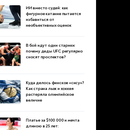
ИИ вместо судей: как
фигурное катание пытается
избавиться от
необъективных оценок
В бой идут одни старики:
почему деды UFC регулярно
сносят проспектов?
Куда делось финское «сису»?
Как страна лыж и хоккея
растеряла олимпийское
величие
Платье за $100 000 и мечта
длиною в 25 лет: