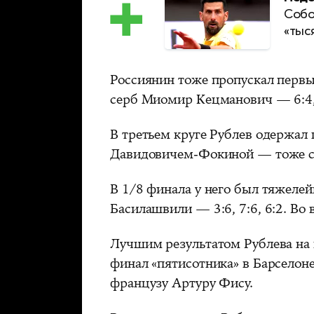
Собо
«тыс
Россиянин тоже пропускал первы
серб Миомир Кецманович — 6:4,
В третьем круге Рублев одержал
Давидовичем-Фокиной — тоже со 
В 1/8 финала у него был тяжеле
Басилашвили — 3:6, 7:6, 6:2. Во 
Лучшим результатом Рублева на г
финал «пятисотника» в Барселон
французу Артуру Фису.