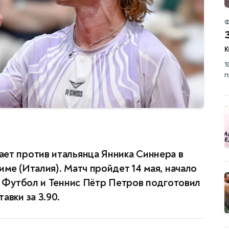
Ф
к
1
п
ет против итальянца Янника Синнера в
ме (Италия). Матч пройдет 14 мая, начало
ов Футбол и Теннис Пётр Петров подготовил
авки за 3.90.