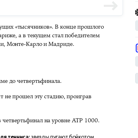
щих «тысячников». В конце прошлого
ариже, а в текущем стал победителем
и, Монте-Карло и Мадриде.
име до четвертьфинала.
т не прошел эту стадию, проиграв
 четвертьфинал на уровне ATP 1000.
ля тенниса:
звезды пугают бойкотом,