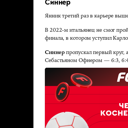
Синнер
Янник третий раз в карьере выш
В 2022-м итальянец не смог прой
финала, в котором уступил Карло
Синнер
пропускал первый круг, 
Себастьяном Офнером — 6:3, 6:4