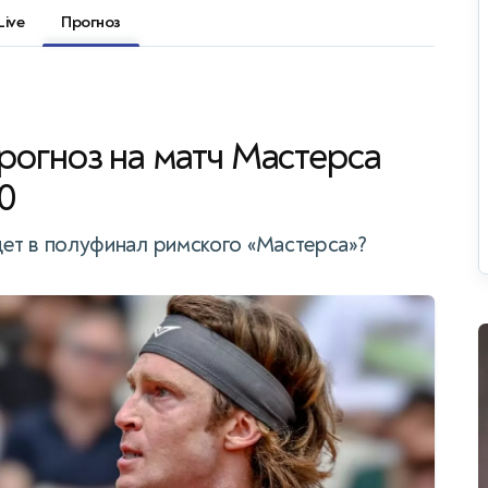
Live
Прогноз
рогноз на матч Мастерса
90
ет в полуфинал римского «Мастерса»?