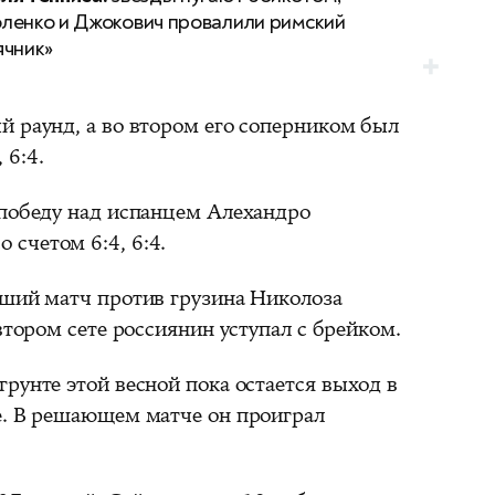
ленко и Джокович провалили римский
ячник»
й раунд, а во втором его соперником был
 6:4.
 победу над испанцем Алехандро
счетом 6:4, 6:4.
йший матч против грузина Николоза
втором сете россиянин уступал с брейком.
рунте этой весной пока остается выход в
е. В решающем матче он проиграл