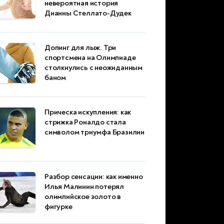
невероятная история
Дианны Стеллато-Дудек
Допинг для лыж. Три
спортсмена на Олимпиаде
столкнулись с неожиданным
баном
Прическа искупления: как
стрижка Роналдо стала
символом триумфа Бразилии
Разбор сенсации: как именно
Илья Малинин потерял
олимпийское золото в
фигурке