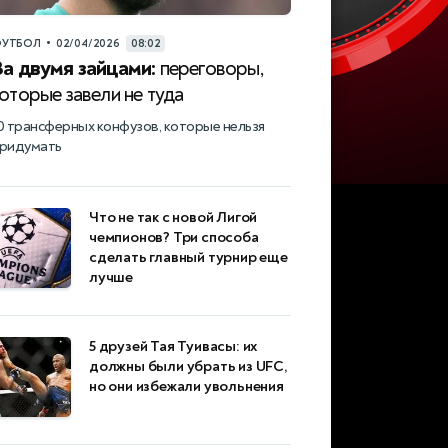
•
УТБОЛ
02/04/2026
08:02
За двумя зайцами:
переговоры,
оторые завели не туда
0 трансферных конфузов, которые нельзя
ридумать
Что не так с новой Лигой
чемпионов? Три способа
сделать главный турнир еще
лучше
5 друзей Тая Туивасы: их
должны были убрать из UFC,
но они избежали увольнения