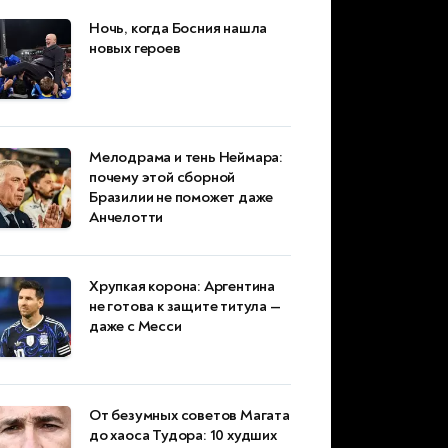
Ночь, когда Босния нашла
новых героев
Мелодрама и тень Неймара:
почему этой сборной
Бразилии не поможет даже
Анчелотти
Хрупкая корона: Аргентина
не готова к защите титула —
даже с Месси
От безумных советов Магата
до хаоса Тудора: 10 худших