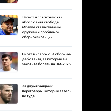
Эгоист и спаситель: как
абсолютная свобода
Мбаппе стала главным
оружием и проблемой
сборной Франции
Билет в историю: 4 сборные-
дебютанта, за которые вы
захотите болеть на ЧМ-2026
За двумя зайцами:
переговоры, которые завели
не туда