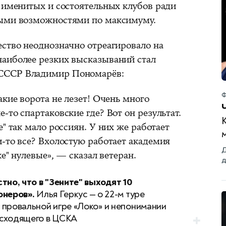
х именитых и состоятельных клубов ради
ными возможностями по максимуму.
ество неоднозначно отреагировало на
аиболее резких высказываний стал
СССР Владимир Пономарёв:
Ф
акие ворота не лезет! Очень много
-то спартаковские где? Вот он результат.
" так мало россиян. У них же работает
-то все? Вхолостую работает академия
Д
ке" нулевые», — сказал ветеран.
д
стно, что в "Зените" выходят 10
онеров».
Илья Геркус — о 22-м туре
 провальной игре «Локо» и непонимании
сходящего в ЦСКА