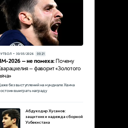
•
УТБОЛ
30/05/2026
00:21
ЧМ-2026 — не помеха:
Почему
Кварацхелия — фаворит «Золотого
мяча»
аже без выступлений на мундиале Хвича
остоин выиграть награду
Абдукодир Хусанов:
защитник и надежда сборной
Узбекистана