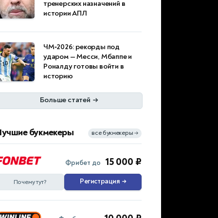
тренерских назначений в
истории АПЛ
ЧМ‑2026: рекорды под
ударом — Месси, Мбаппе и
Роналду готовы войти в
историю
Больше статей
→
Лучшие букмекеры
все букмекеры
→
15 000 ₽
Фрибет до
Регистрация
→
Почему тут?