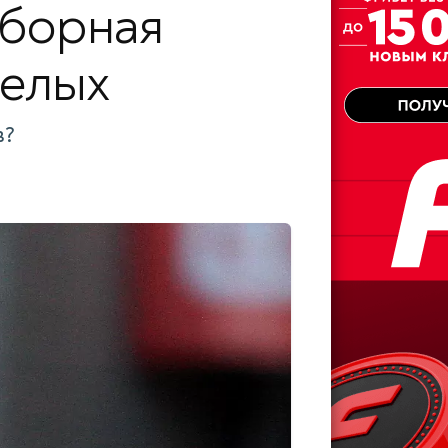
сборная
белых
в?