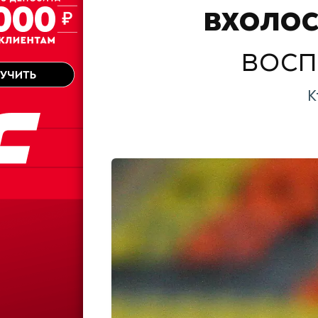
вхоло
восп
К