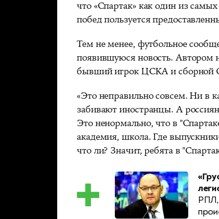
что «Спартак» как один из самы
побед пользуется предоставлен
Тем не менее, футбольное сообщ
появившуюся новость. Автором н
бывший игрок ЦСКА и сборной 
«Это неправильно совсем. Ни в к
забивают иностранцы. А россияне
Это ненормально, что в "Спартаке
академия, школа. Где выпускники
что ли? Значит, ребята в "Спарта
«Гру
леги
РПЛ,
прои