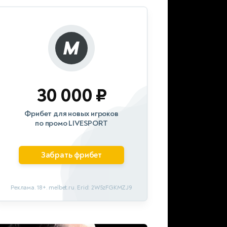
30 000 ₽
Фрибет для новых игроков
по промо LIVESPORT
Забрать фрибет
Реклама. 18+. melbet.ru. Erid: 2W5zFGKMZJ9