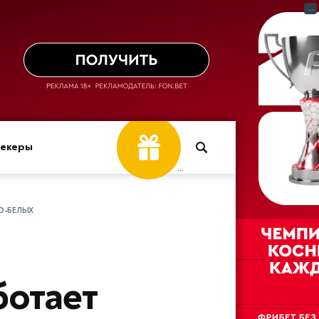
...
Фрибет
мекеры
...
О-БЕЛЫХ
ботает