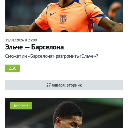
Осасуна
Реал Мадрид
Реал Сосьедад
Севилья
31/01/2026 В 23:00
Эльче — Барселона
Сельта
Сможет ли «Барселона» разгромить «Эльче»?
Хетафе
2.30
Эйбар
Эспаньол
27 января, вторник
ПРОГНОЗ
Прогнозы