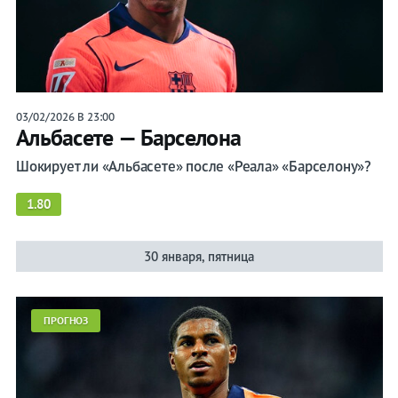
Алавес
Атлетик
Атлетико
Барселона
03/02/2026 В 23:00
Альбасете — Барселона
Бетис
Шокирует ли «Альбасете» после «Реала» «Барселону»?
Валенсия
1.80
Вальядолид
Вильярреал
30 января, пятница
Гранада
Леванте
ПРОГНОЗ
Леганес
Мальорка