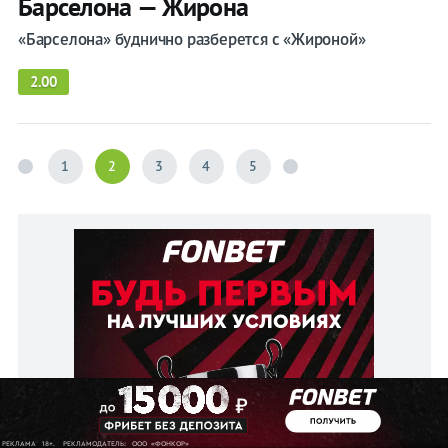
Барселона — Жирона
«Барселона» буднично разберется с «Жироной»
2.00
1
2
3
4
5