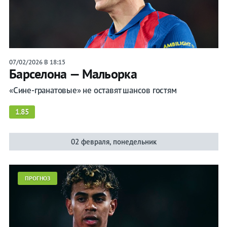
Календарь/
таблица
Прогнозы
07/02/2026 В 18:15
Барселона — Мальорка
Трансферы
«Сине-гранатовые» не оставят шансов гостям
1.85
Футбол Испании
Примера (Ла Лига)
02 февраля, понедельник
Кубок Испании
Суперкубок Испании
ПРОГНОЗ
Сборная Испании