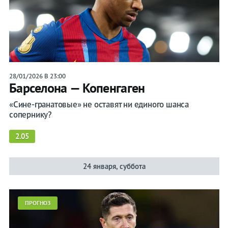
на спорт
Букмекеры
Хоккей
28/01/2026 В 23:00
Теннис
Барселона — Копенгаген
«Сине-гранатовые» не оставят ни единого шанса
Бои
сопернику?
Прочие
2.05
Игры
24 января, суббота
ПРОГНОЗ