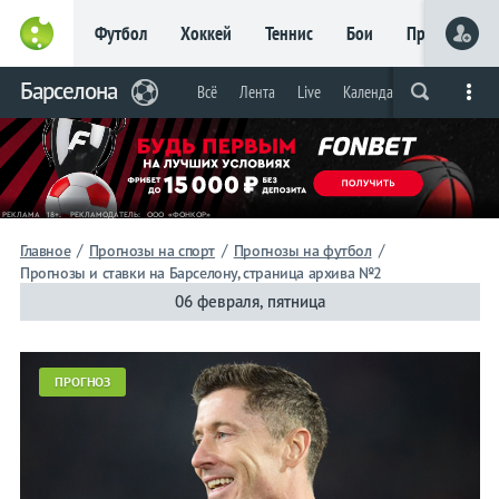
Футбол
Хоккей
Теннис
Бои
Прочие
Главное
Барселона
Фрибет
Всё
Лента
Live
Календарь/таблица
Пр
Live
Вся лента
Прогнозы
Букмекеры
до 15
000 ₽
Новым
игрокам, без
условий
Футбол
/
/
/
Главное
Прогнозы на спорт
Прогнозы на футбол
Прогнозы и ставки на Барселону, страница архива №2
Барселона
06 февраля, пятница
Всё
ПРОГНОЗ
Лента
Live