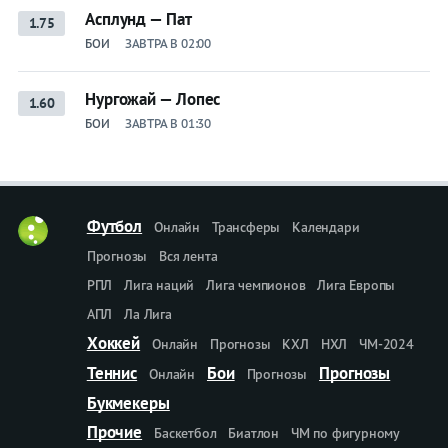
Асплунд — Пат
1.75
БОИ
ЗАВТРА В 02:00
Нургожай — Лопес
1.60
БОИ
ЗАВТРА В 01:30
Футбол
Онлайн
Трансферы
Календари
Прогнозы
Вся лента
РПЛ
Лига наций
Лига чемпионов
Лига Европы
АПЛ
Ла Лига
Хоккей
Онлайн
Прогнозы
КХЛ
НХЛ
ЧМ-2024
Теннис
Бои
Прогнозы
Онлайн
Прогнозы
Букмекеры
Прочие
Баскетбол
Биатлон
ЧМ по фигурному