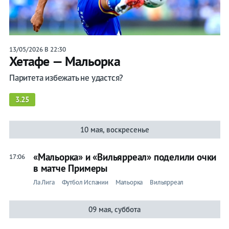
13/05/2026 В 22:30
Хетафе — Мальорка
Паритета избежать не удастся?
3.25
10 мая, воскресенье
«Мальорка» и «Вильярреал» поделили очки
17:06
в матче Примеры
Ла Лига
Футбол Испании
Мальорка
Вильярреал
09 мая, суббота