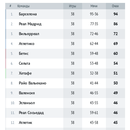
#
Команды
Игры
Мячи
Очки
Барселона
38
95-36
94
1.
Реал Мадрид
38
77-35
86
2.
Вильярреал
38
72-46
72
3.
Атлетико
38
62-44
69
4.
Бетис
38
59-48
60
5.
Сельта
38
53-48
54
6.
Хетафе
38
32-38
51
7.
Райо Вальекано
38
41-44
50
8.
Валенсия
38
46-55
49
9.
Эспаньол
38
43-55
46
10.
Реал Сосьедад
38
59-61
46
11.
Атлетик
38
43-58
45
12.