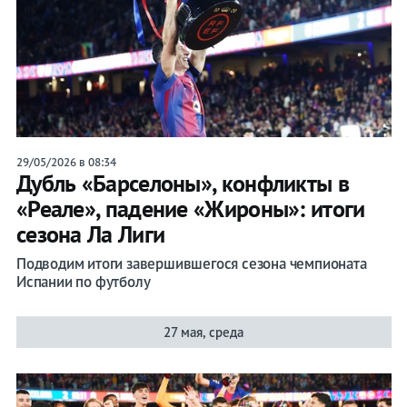
Букмекеры
Хоккей
Теннис
Бои
29/05/2026 в 08:34
Дубль «Барселоны», конфликты в
Прочие
«Реале», падение «Жироны»: итоги
Игры
сезона Ла Лиги
Подводим итоги завершившегося сезона чемпионата
Испании по футболу
27 мая, среда