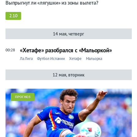
Выпрыгнут ли «лягушки» из зоны вылета?
2.10
14 мая, четверг
«Хетафе» разобрался с «Мальоркой»
00:28
Ла Лига
Футбол Испании
Хетафе
Мальорка
12 мая, вторник
ПРОГНОЗ