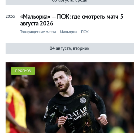
Календарь/
«Мальорка» — ПСЖ: где смотреть матч 5
20:55
таблица
августа 2026
Товарищеские матчи
Мальорка
ПСЖ
Прогнозы
04 августа, вторник
Футбол Испании
Примера (Ла Лига)
ПРОГНОЗ
Кубок Испании
Суперкубок Испании
Сборная Испании
Алавес