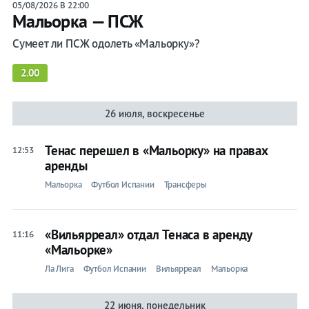
Атлетик
05/08/2026 В 22:00
Мальорка — ПСЖ
Атлетико
Сумеет ли ПСЖ одолеть «Мальорку»?
Барселона
2.00
Бетис
Валенсия
26 июля, воскресенье
Вальядолид
Тенас перешел в «Мальорку» на правах
12:53
Вильярреал
аренды
Мальорка
Футбол Испании
Трансферы
Гранада
Леванте
«Вильярреал» отдал Тенаса в аренду
11:16
Леганес
«Мальорке»
Мальорка
Ла Лига
Футбол Испании
Вильярреал
Мальорка
Осасуна
22 июня, понедельник