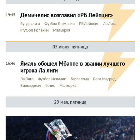
Реал Мадрид
Реал Сосьедад
Демичелис возглавил «РБ Лейпциг»
19:45
Бундеслига
Футбол Германии
РБ Лейпциг
Ла Лига
Севилья
Футбол Испании
Мальорка
Сельта
05 июня, пятница
Хетафе
Эйбар
Ямаль обошел Мбаппе в звании лучшего
16:46
игрока Ла лиги
Эспаньол
Ла Лига
Футбол Испании
Барселона
Реал Мадрид
Вильярреал
Бетис
Мальорка
29 мая, пятница
Прогнозы
на спорт