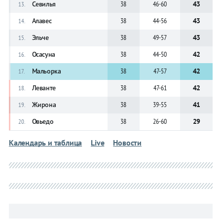
Севилья
38
46-60
43
13.
Алавес
38
44-56
43
14.
Эльче
38
49-57
43
15.
Осасуна
38
44-50
42
16.
Мальорка
38
47-57
42
17.
Леванте
38
47-61
42
18.
Жирона
38
39-55
41
19.
Овьедо
38
26-60
29
20.
Календарь и таблица
Live
Новости