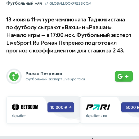
Футбольный мяч
GLOBALLOOKPRESS.COM
13 июня в 11-м туре чемпионата Таджикистана
по футболу сыграют «Вахш» и «Равшан».
Начало игры — в 17:00 мск. Футбольный эксперт
LiveSport.Ru Роман Петренко подготовил
прогноз с коэффициентом для ставки за 2.43.
Роман Петренко
+
Футбольный эксперт LiveSport.Ru
10 000 ₽
5000 
→
Фрибет
Фрибеты по