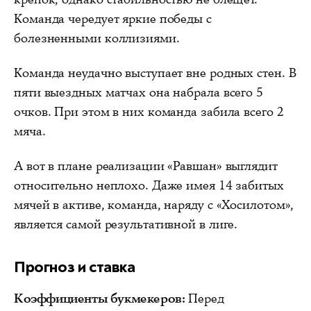
Команда чередует яркие победы с
болезненными коллизиями.
Команда неудачно выступает вне родных стен. В
пяти выездных матчах она набрала всего 5
очков. При этом в них команда забила всего 2
мяча.
А вот в плане реализации «Равшан» выглядит
относительно неплохо. Даже имея 14 забитых
мячей в активе, команда, наряду с «Хосилотом»,
является самой результативной в лиге.
Прогноз и ставка
Коэффициенты букмекеров:
Перед