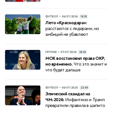
•
ФУТБОЛ
06/07/2026
16:18
Лето «Краснодара»:
расстаются с лидерами, но
амбиций не убавляют
•
ПРОЧИЕ
07/07/2026
18:45
МОК восстановил права ОКР,
но временно.
Что это значит и
что будет дальше
•
ФУТБОЛ
06/07/2026
23:49
Эпический скандал на
ЧМ-2026:
Инфантино и Трамп
превратили правила в шапито