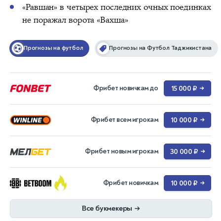
«Равшан» в четырех последних очных поединках
не поражал ворота «Вахша»
Прогнозы на футбол
Прогнозы на Футбол Таджикистана
Фрибет новичкам до
15 000 ₽
→
Фрибет всем игрокам
10 000 ₽
→
Фрибет новым игрокам
30 000 ₽
→
Фрибет новичкам
10 000 ₽
→
Все букмекеры
→