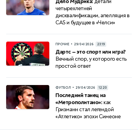
Дело Мудрика:
детали
четырехлетней
дисквалификации, апелляция в
CAS и будущее в «Челси»
•
ПРОЧИЕ
29/04/2026
23:19
Дартс — это спорт или игра?
Вечный спор, у которого есть
простой ответ
•
ФУТБОЛ
29/04/2026
12:20
Последний танец на
«Метрополитано»:
как
Гризманн стал легендой
«Атлетико» эпохи Симеоне