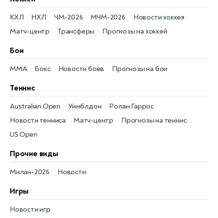
КХЛ
НХЛ
ЧМ-2026
МЧМ-2026
Новости хоккея
Матч-центр
Трансферы
Прогнозы на хоккей
Бои
MMA
Бокс
Новости боёв
Прогнозы на бои
Теннис
Australian Open
Уимблдон
Ролан Гаррос
Новости тенниса
Матч-центр
Прогнозы на теннис
US Open
Прочие виды
Милан-2026
Новости
Игры
Новости игр