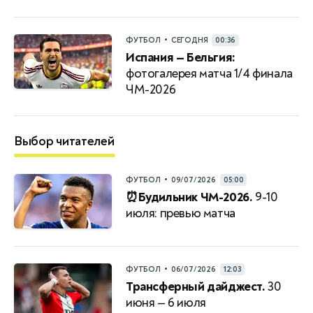
•
ФУТБОЛ
СЕГОДНЯ
00:36
Испания — Бельгия:
фотогалерея матча 1/4 финала
ЧМ-2026
Выбор читателей
•
ФУТБОЛ
09/07/2026
05:00
⏰Будильник ЧМ-2026.
9-10
июля: превью матча
•
ФУТБОЛ
06/07/2026
12:03
Трансферный дайджест.
30
июня — 6 июля