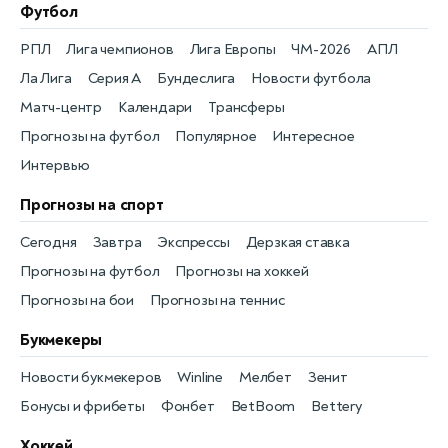
Футбол
РПЛ
Лига чемпионов
Лига Европы
ЧМ-2026
АПЛ
Ла Лига
Серия А
Бундеслига
Новости футбола
Матч-центр
Календари
Трансферы
Прогнозы на футбол
Популярное
Интересное
Интервью
Прогнозы на спорт
Сегодня
Завтра
Экспрессы
Дерзкая ставка
Прогнозы на футбол
Прогнозы на хоккей
Прогнозы на бои
Прогнозы на теннис
Букмекеры
Новости букмекеров
Winline
Мелбет
Зенит
Бонусы и фрибеты
Фонбет
BetBoom
Bettery
Хоккей