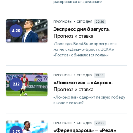
расправится с парижанами
•
ПРОГНОЗЫ
СЕГОДНЯ
22:30
Экспресс дня 8 августа.
4.20
Прогноз и ставка
«Торпедо-БелАЗ» не проиграет в
матче с «Динамо-Брест», ЦСКА и
«Ростов» обменяются голами
•
ПРОГНОЗЫ
СЕГОДНЯ
18:00
«Локомотив» — «Акрон».
2.12
Прогноз и ставка
«Локомотив» одержит первую победу
в новом сезоне?
•
ПРОГНОЗЫ
СЕГОДНЯ
20:00
«Ференцварош» — «Реал»
2.75