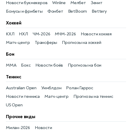
Новости букмекеров
Winline
Мелбет
Зенит
Бонусы и фрибеты
Фонбет
BetBoom
Bettery
Хоккей
КХЛ
НХЛ
ЧМ-2026
МЧМ-2026
Новости хоккея
Матч-центр
Трансферы
Прогнозы на хоккей
Бои
MMA
Бокс
Новости боёв
Прогнозы на бои
Теннис
Australian Open
Уимблдон
Ролан Гаррос
Новости тенниса
Матч-центр
Прогнозы на теннис
US Open
Прочие виды
Милан-2026
Новости