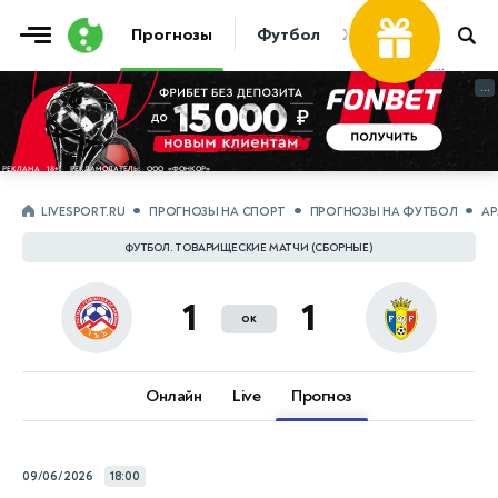
Фрибет
Прогнозы
Футбол
Хоккей
Теннис
...
...
LIVESPORT.RU
ПРОГНОЗЫ НА СПОРТ
ПРОГНОЗЫ НА ФУТБОЛ
АР
ФУТБОЛ. ТОВАРИЩЕСКИЕ МАТЧИ (СБОРНЫЕ)
1
1
ок
Онлайн
Live
Прогноз
09/06/2026
18:00