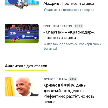
Мадрид.
Прогноз и ставка
«Реал» легко переиграет венгров
•
ПРОГНОЗЫ
ЗАВТРА
20:00
«Спартак» — «Краснодар».
2.16
Прогноз и ставка
«Спартак» одолеет «быков» при своих
фанатах?
Аналитика для ставок
•
ФУТБОЛ
ВЧЕРА
23:52
Кризис в ФИФА, день
девятый:
поддержка
Инфантино растёт, но есть
нюанс