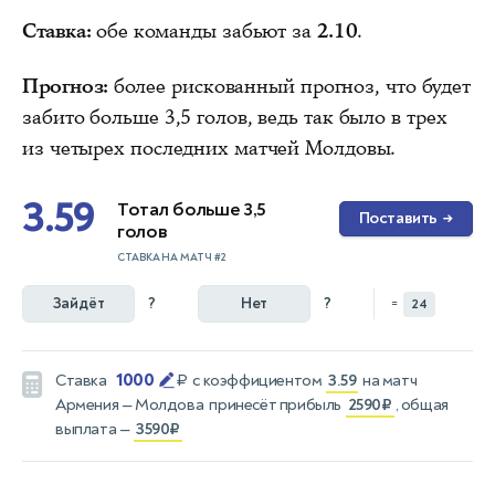
Ставка:
обе команды забьют за
2.10
.
Прогноз:
более рискованный прогноз, что будет
забито больше 3,5 голов, ведь так было в трех
из четырех последних матчей Молдовы.
3.59
Тотал больше 3,5
Поставить
→
голов
СТАВКА НА МАТЧ #2
Зайдёт
?
Нет
?
=
24
1000
Ставка
₽
с коэффициентом
3.59
на матч
Армения — Молдова
принесёт прибыль
2590₽
, общая
выплата —
3590₽