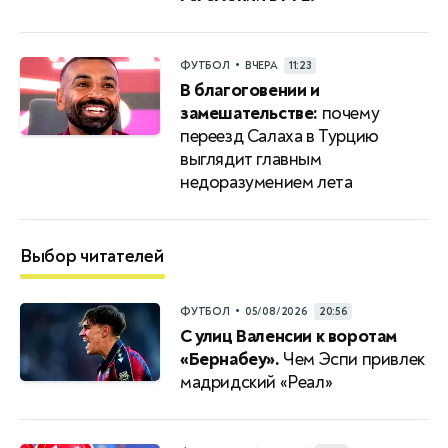
•
ФУТБОЛ
ВЧЕРА
11:23
В благоговении и
замешательстве:
почему
переезд Салаха в Турцию
выглядит главным
недоразумением лета
Выбор читателей
•
ФУТБОЛ
05/08/2026
20:56
С улиц Валенсии к воротам
«Бернабеу».
Чем Эспи привлек
мадридский «Реал»