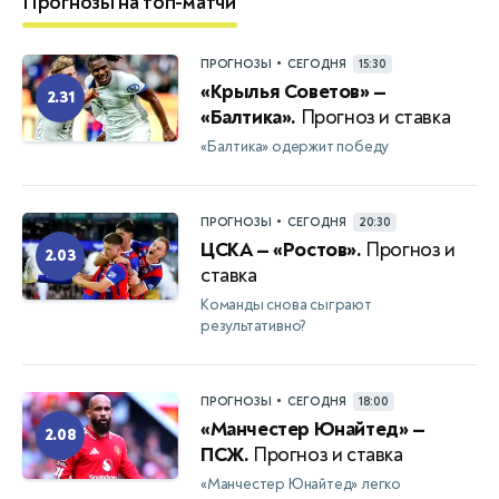
Прогнозы на топ-матчи
•
ПРОГНОЗЫ
СЕГОДНЯ
15:30
«Крылья Советов» —
2.31
«Балтика».
Прогноз и ставка
«Балтика» одержит победу
•
ПРОГНОЗЫ
СЕГОДНЯ
20:30
ЦСКА — «Ростов».
Прогноз и
2.03
ставка
Команды снова сыграют
результативно?
•
ПРОГНОЗЫ
СЕГОДНЯ
18:00
«Манчестер Юнайтед» —
2.08
ПСЖ.
Прогноз и ставка
«Манчестер Юнайтед» легко