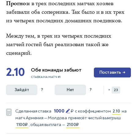
Прогноз:
в трех последних матчах хозяев
забивали оба соперника. Так было и в их трех
из четырех последних домашних поединков.
Между тем, в трех из четырех последних
матчей гостей был реализован такой же
сценарий.
2.10
Обе команды забьют
Поставить
→
СТАВКА НА МАТЧ #1
Зайдёт
?
Нет
?
=
23
1000
Сделанная ставка
₽
с коэффициентом
2.10
на
матч
Армения — Молдова
принесёт чистый выигрыш
1100₽
, общая выплата —
2100₽