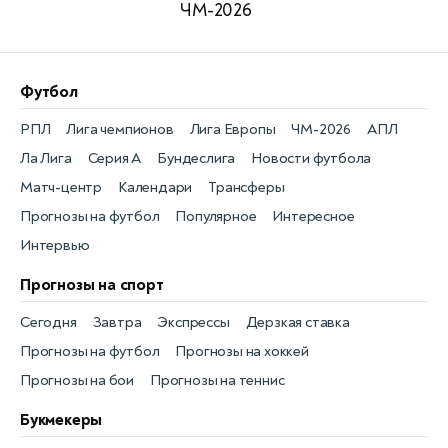
ЧМ-2026
Футбол
РПЛ
Лига чемпионов
Лига Европы
ЧМ-2026
АПЛ
Ла Лига
Серия А
Бундеслига
Новости футбола
Матч-центр
Календари
Трансферы
Прогнозы на футбол
Популярное
Интересное
Интервью
Прогнозы на спорт
Сегодня
Завтра
Экспрессы
Дерзкая ставка
Прогнозы на футбол
Прогнозы на хоккей
Прогнозы на бои
Прогнозы на теннис
Букмекеры