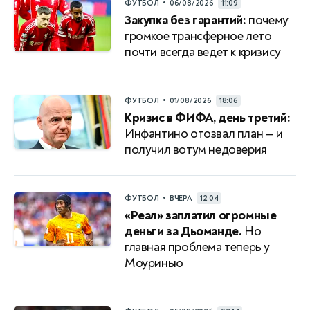
•
ФУТБОЛ
06/08/2026
11:09
Закупка без гарантий:
почему
громкое трансферное лето
почти всегда ведет к кризису
•
ФУТБОЛ
01/08/2026
18:06
Кризис в ФИФА, день третий:
Инфантино отозвал план — и
получил вотум недоверия
•
ФУТБОЛ
ВЧЕРА
12:04
«Реал» заплатил огромные
деньги за Дьоманде.
Но
главная проблема теперь у
Моуринью