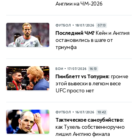
Англии на ЧМ-2026
•
ФУТБОЛ
18/07/2026
07:13
Последний ЧМ?
Кейн и Англия
остановились в шаге от
триумфа
•
БОИ
17/07/2026
16:13
Пимблетт vs Топурия:
громче
этой вывески в легком весе
UFC просто нет
•
ФУТБОЛ
16/07/2026
10:42
Тактическое самоубийство:
как Тухель собственноручно
лишил Англию финала