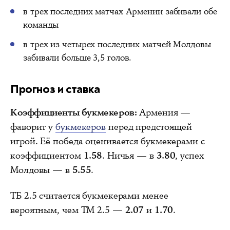
в трех последних матчах Армении забивали обе
команды
в трех из четырех последних матчей Молдовы
забивали больше 3,5 голов.
Прогноз и ставка
Коэффициенты букмекеров:
Армения —
фаворит у
букмекеров
перед предстоящей
игрой. Её победа оценивается букмекерами с
коэффициентом
1.58
. Ничья — в
3.80
, успех
Молдовы — в
5.55
.
ТБ 2.5 считается букмекерами менее
вероятным, чем ТМ 2.5 —
2.07
и
1.70
.