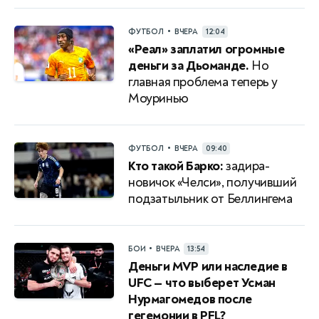
•
ФУТБОЛ
ВЧЕРА
12:04
«Реал» заплатил огромные
деньги за Дьоманде.
Но
главная проблема теперь у
Моуринью
•
ФУТБОЛ
ВЧЕРА
09:40
Кто такой Барко:
задира-
новичок «Челси», получивший
подзатыльник от Беллингема
•
БОИ
ВЧЕРА
13:54
Деньги MVP или наследие в
UFC — что выберет Усман
Нурмагомедов после
гегемонии в PFL?