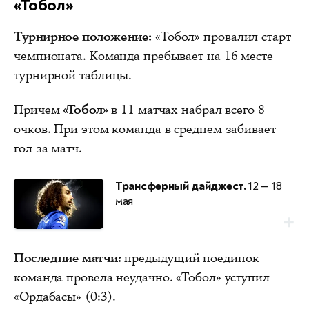
«Тобол»
Турнирное положение:
«Тобол» провалил старт
чемпионата. Команда пребывает на 16 месте
турнирной таблицы.
Причем
«Тобол»
в 11 матчах набрал всего 8
очков. При этом команда в среднем забивает
гол за матч.
Трансферный дайджест.
12 — 18
мая
Последние матчи:
предыдущий поединок
команда провела неудачно. «Тобол» уступил
«Ордабасы» (0:3).