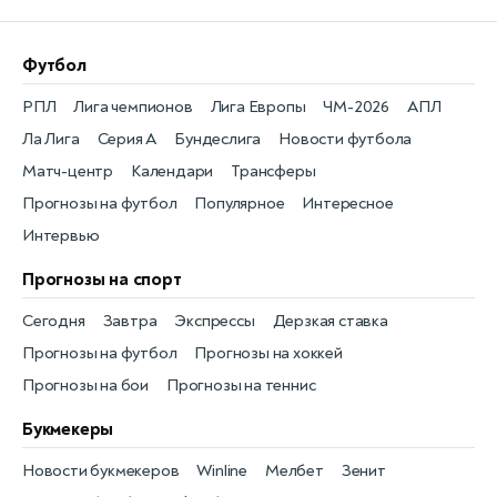
Футбол
РПЛ
Лига чемпионов
Лига Европы
ЧМ-2026
АПЛ
Ла Лига
Серия А
Бундеслига
Новости футбола
Матч-центр
Календари
Трансферы
Прогнозы на футбол
Популярное
Интересное
Интервью
Прогнозы на спорт
Сегодня
Завтра
Экспрессы
Дерзкая ставка
Прогнозы на футбол
Прогнозы на хоккей
Прогнозы на бои
Прогнозы на теннис
Букмекеры
Новости букмекеров
Winline
Мелбет
Зенит