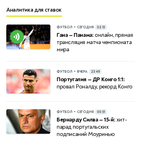
Аналитика для ставок
•
ФУТБОЛ
СЕГОДНЯ
02:13
Гана — Панама:
онлайн, прямая
трансляция матча чемпионата
мира
•
ФУТБОЛ
ВЧЕРА
23:49
Португалия — ДР Конго 1:1:
провал Роналду, рекорд Конго
•
ФУТБОЛ
СЕГОДНЯ
00:51
Бернарду Силва — 15-й:
хит-
парад португальских
подписаний Моуринью