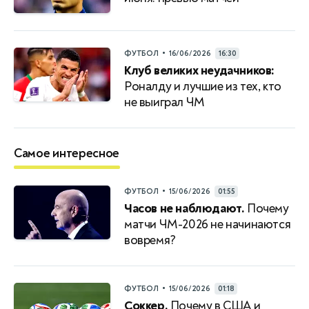
•
ФУТБОЛ
16/06/2026
16:30
Клуб великих неудачников:
Роналду и лучшие из тех, кто
не выиграл ЧМ
Самое интересное
•
ФУТБОЛ
15/06/2026
01:55
Часов не наблюдают.
Почему
матчи ЧМ-2026 не начинаются
вовремя?
•
ФУТБОЛ
15/06/2026
01:18
Соккер.
Почему в США и