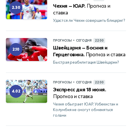
Чехия — ЮАР.
Прогноз и
2.30
ставка
Удастся ли Чехии совершить блицкриг?
•
ПРОГНОЗЫ
СЕГОДНЯ
22:00
Швейцария — Босния и
2.10
Герцеговина.
Прогноз и ставка
Быстрая реабилитация Швейцарии?
•
ПРОГНОЗЫ
СЕГОДНЯ
22:00
Экспресс дня 18 июня.
4.02
Прогноз и ставка
Чехия обыграет ЮАР, Узбекистан и
Колумбия не смогут обменяться
голами