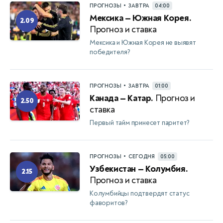
•
ПРОГНОЗЫ
ЗАВТРА
04:00
Мексика — Южная Корея.
2.09
Прогноз и ставка
Мексика и Южная Корея не выявят
победителя?
•
ПРОГНОЗЫ
ЗАВТРА
01:00
Канада — Катар.
Прогноз и
2.50
ставка
Первый тайм принесет паритет?
•
ПРОГНОЗЫ
СЕГОДНЯ
05:00
Узбекистан — Колумбия.
2.15
Прогноз и ставка
Колумбийцы подтвердят статус
фаворитов?