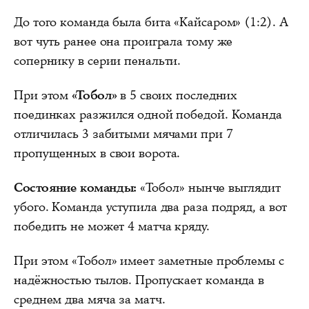
До того команда была бита «Кайсаром» (1:2). А
вот чуть ранее она проиграла тому же
сопернику в серии пенальти.
При этом
«Тобол»
в 5 своих последних
поединках разжился одной победой. Команда
отличилась 3 забитыми мячами при 7
пропущенных в свои ворота.
Состояние команды:
«Тобол» нынче выглядит
убого. Команда уступила два раза подряд, а вот
победить не может 4 матча кряду.
При этом «Тобол» имеет заметные проблемы с
надёжностью тылов. Пропускает команда в
среднем два мяча за матч.