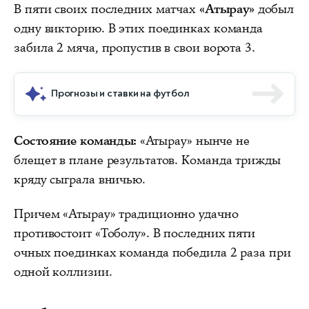
В пяти своих последних матчах
«Атырау»
добыл
одну викторию. В этих поединках команда
забила 2 мяча, пропустив в свои ворота 3.
Прогнозы и ставки на футбол
Состояние команды:
«Атырау» нынче не
блещет в плане результатов. Команда трижды
кряду сыграла вничью.
Причем «Атырау» традиционно удачно
противостоит «Тоболу». В последних пяти
очных поединках команда победила 2 раза при
одной коллизии.