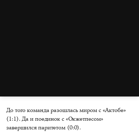
До того команда разошлась миром с «Актобе»
(1:1). Да и поединок с «Окжетпесом»
завершился паритетом (0:0).