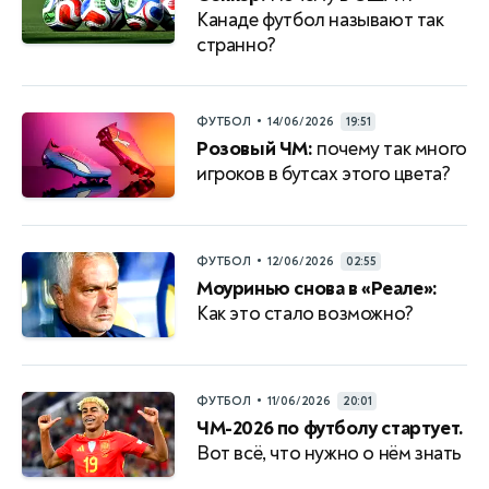
Канаде футбол называют так
странно?
•
ФУТБОЛ
14/06/2026
19:51
Розовый ЧМ:
почему так много
игроков в бутсах этого цвета?
•
ФУТБОЛ
12/06/2026
02:55
Моуринью снова в «Реале»:
Как это стало возможно?
•
ФУТБОЛ
11/06/2026
20:01
ЧМ-2026 по футболу стартует.
Вот всё, что нужно о нём знать