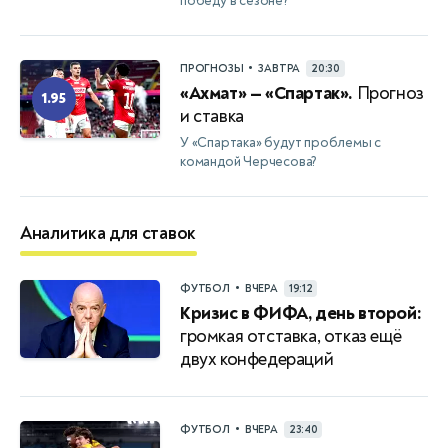
победу в сезоне?
•
ПРОГНОЗЫ
ЗАВТРА
20:30
«Ахмат» — «Спартак».
Прогноз
1.95
и ставка
У «Спартака» будут проблемы с
командой Черчесова?
Аналитика для ставок
•
ФУТБОЛ
ВЧЕРА
19:12
Кризис в ФИФА, день второй:
громкая отставка, отказ ещё
двух конфедераций
•
ФУТБОЛ
ВЧЕРА
23:40