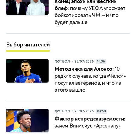
Конец эпохи или жесткий
блеф:
почему УЕФА угрожает
бойкотировать ЧМ — и что
будет дальше
Выбор читателей
•
ФУТБОЛ
28/07/2026
14:36
Методичка для Алонсо:
10
редких случаев, когда «Челси»
покупал ветеранов, и что из
этого вышло
•
ФУТБОЛ
28/07/2026
04:58
Фактор непредсказуемости:
зачем Винисиус «Арсеналу»