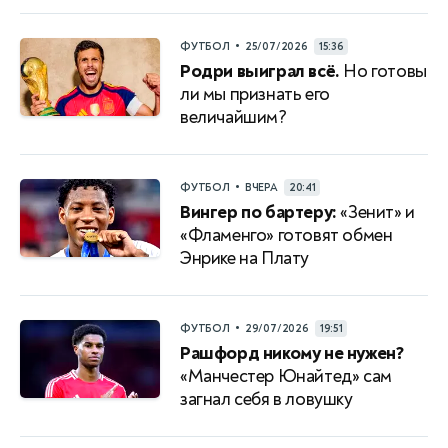
•
ФУТБОЛ
25/07/2026
15:36
Родри выиграл всё.
Но готовы
ли мы признать его
величайшим?
•
ФУТБОЛ
ВЧЕРА
20:41
Вингер по бартеру:
«Зенит» и
«Фламенго» готовят обмен
Энрике на Плату
•
ФУТБОЛ
29/07/2026
19:51
Рашфорд никому не нужен?
«Манчестер Юнайтед» сам
загнал себя в ловушку