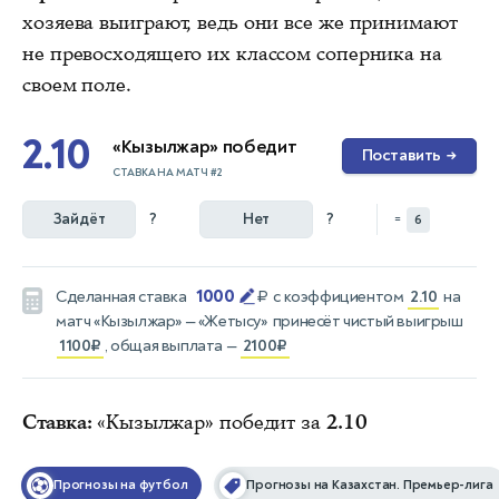
хозяева выиграют, ведь они все же принимают
не превосходящего их классом соперника на
своем поле.
2.10
«Кызылжар» победит
Поставить
→
СТАВКА НА МАТЧ #2
Зайдёт
?
Нет
?
=
6
1000
Сделанная ставка
₽
с коэффициентом
2.10
на
матч
«Кызылжар» — «Жетысу»
принесёт чистый выигрыш
1100₽
, общая выплата —
2100₽
Ставка:
«Кызылжар» победит за
2.10
Прогнозы на футбол
Прогнозы на Казахстан. Премьер-лига