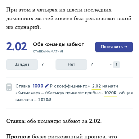
При этом в четырех из шести последних
домашних матчей хозяев был реализован такой
же сценарий.
2.02
Обе команды забьют
Поставить
→
СТАВКА НА МАТЧ #1
Зайдёт
?
Нет
?
=
7
1000
Ставка
₽
с коэффициентом
2.02
на матч
«Кызылжар» — «Жетысу»
принесёт прибыль
1020₽
, общая
выплата —
2020₽
Ставка:
обе команды забьют за
2.02
.
Прогноз:
более рискованный прогноз, что