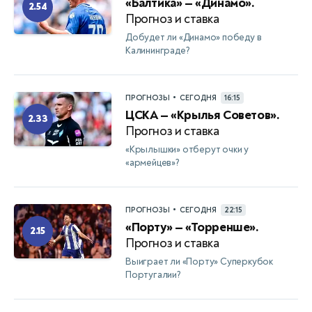
«Балтика» — «Динамо».
2.54
Прогноз и ставка
Добудет ли «Динамо» победу в
Калининграде?
•
ПРОГНОЗЫ
СЕГОДНЯ
16:15
ЦСКА — «Крылья Советов».
2.33
Прогноз и ставка
«Крылышки» отберут очки у
«армейцев»?
•
ПРОГНОЗЫ
СЕГОДНЯ
22:15
«Порту» — «Торренше».
2.15
Прогноз и ставка
Выиграет ли «Порту» Суперкубок
Португалии?