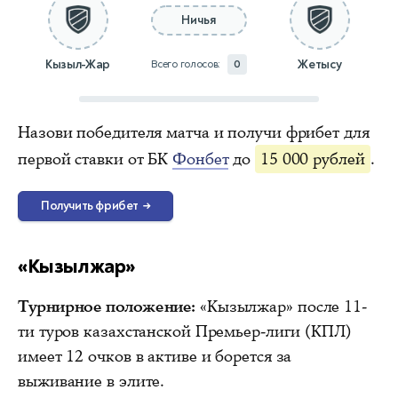
Ничья
Кызыл-Жар
Жетысу
Всего голосов:
0
Назови победителя матча и получи фрибет для
первой ставки от БК
Фонбет
до
15 000 рублей
.
Получить фрибет
→
«Кызылжар»
Турнирное положение:
«Кызылжар» после 11-
ти туров казахстанской Премьер-лиги (КПЛ)
имеет 12 очков в активе и борется за
выживание в элите.