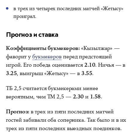
в трех из четырех последних матчей «Жетысу»
проиграл.
Прогноз и ставка
Коэффициенты букмекеров:
«Кызылжар» —
фаворит у
букмекеров
перед предстоящей
игрой. Его победа оценивается
2.10
. Ничья — в
3.25
, выигрыш «Жетысу» — в
3.55
.
ТБ 2,5 считается букмекерами менее
вероятным, чем ТМ 2,5 —
2.30
и
1.58
.
Прогноз:
в трех из пяти последних матчей
гостей забивали оба соперника. Так было и в их
трех из пяти последних выездных поединков.