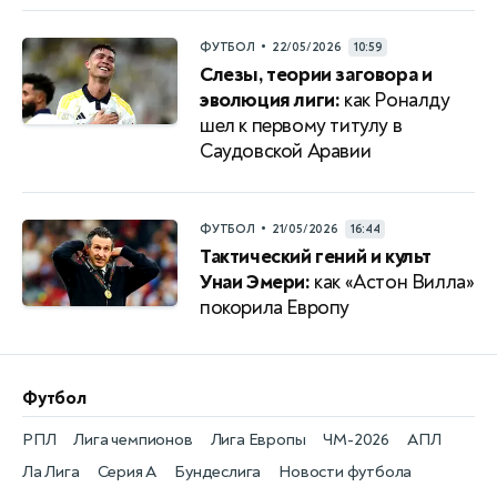
•
ФУТБОЛ
22/05/2026
10:59
Слезы, теории заговора и
эволюция лиги:
как Роналду
шел к первому титулу в
Саудовской Аравии
•
ФУТБОЛ
21/05/2026
16:44
Тактический гений и культ
Унаи Эмери:
как «Астон Вилла»
покорила Европу
Футбол
РПЛ
Лига чемпионов
Лига Европы
ЧМ-2026
АПЛ
Ла Лига
Серия А
Бундеслига
Новости футбола