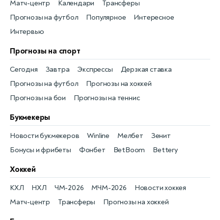
Матч-центр
Календари
Трансферы
Прогнозы на футбол
Популярное
Интересное
Интервью
Прогнозы на спорт
Сегодня
Завтра
Экспрессы
Дерзкая ставка
Прогнозы на футбол
Прогнозы на хоккей
Прогнозы на бои
Прогнозы на теннис
Букмекеры
Новости букмекеров
Winline
Мелбет
Зенит
Бонусы и фрибеты
Фонбет
BetBoom
Bettery
Хоккей
КХЛ
НХЛ
ЧМ-2026
МЧМ-2026
Новости хоккея
Матч-центр
Трансферы
Прогнозы на хоккей