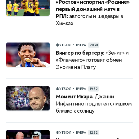
«Ростов» испортил «Родине»
первый домашний матч в
РПЛ:
автоголы и шедевры в
Химках
•
ФУТБОЛ
ВЧЕРА
20:41
Вингер по бартеру:
«Зенит» и
«Фламенго» готовят обмен
Энрике на Плату
•
ФУТБОЛ
ВЧЕРА
19:52
Момент Икара.
Джанни
Инфантино подлетел слишком
близко к солнцу
•
ФУТБОЛ
ВЧЕРА
12:52