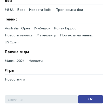
Бои
MMA
Бокс
Новости боёв
Прогнозы на бои
Теннис
Australian Open
Уимблдон
Ролан Гаррос
Новости тенниса
Матч-центр
Прогнозы на теннис
US Open
Прочие виды
Милан-2026
Новости
Игры
Новости игр
Ок