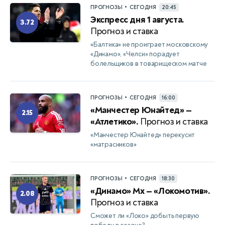
•
ПРОГНОЗЫ
СЕГОДНЯ
20:45
Экспресс дня 1 августа.
3.72
Прогноз и ставка
«Балтика» не проиграет московскому
«Динамо», «Челси» порадует
болельщиков в товарищеском матче
•
ПРОГНОЗЫ
СЕГОДНЯ
16:00
«Манчестер Юнайтед» —
2.15
«Атлетико».
Прогноз и ставка
«Манчестер Юнайтед» перекусит
«матрасников»
•
ПРОГНОЗЫ
СЕГОДНЯ
18:30
«Динамо» Мх — «Локомотив».
2.08
Прогноз и ставка
Сможет ли «Локо» добыть первую