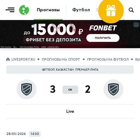
30 000 ₽
Фрибет
Прогнозы
Футбол
Хоккей
Теннис
...
...
LIVESPORT.RU
ПРОГНОЗЫ НА СПОРТ
ПРОГНОЗЫ НА ФУТБОЛ
КЫ
ФУТБОЛ. КАЗАХСТАН. ПРЕМЬЕР-ЛИГА
3
2
ок
Live
28/05/2026
14:00