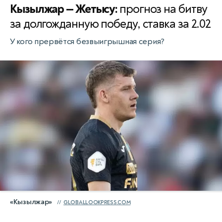
Кызылжар — Жетысу:
прогноз на битву
за долгожданную победу, ставка за 2.02
У кого прервётся безвыигрышная серия?
«Кызылжар»
GLOBALLOOKPRESS.COM