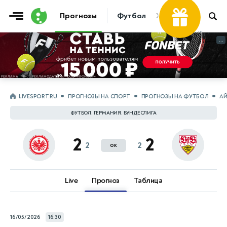
Фрибет
Прогнозы
Футбол
Хоккей
Теннис
...
...
LIVESPORT.RU
ПРОГНОЗЫ НА СПОРТ
ПРОГНОЗЫ НА ФУТБОЛ
АЙ
ФУТБОЛ. ГЕРМАНИЯ. БУНДЕСЛИГА
2
2
2
2
ок
Live
Прогноз
Таблица
16/05/2026
16:30