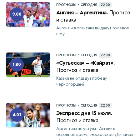
•
ПРОГНОЗЫ
СЕГОДНЯ
22:00
Англия — Аргентина.
Прогноз
9.00
и ставка
Англия и Аргентина выдадут голевое
шоу
•
ПРОГНОЗЫ
СЕГОДНЯ
22:00
«Сутьеска» — «Кайрат».
1.80
Прогноз и ставка
Казахи не отдадут победу
черногорцам?
•
ПРОГНОЗЫ
СЕГОДНЯ
22:00
Экспресс дня 15 июля.
4.02
Прогноз и ставка
Аргентина не уступит Англии в
основное время, московское «Динамо»