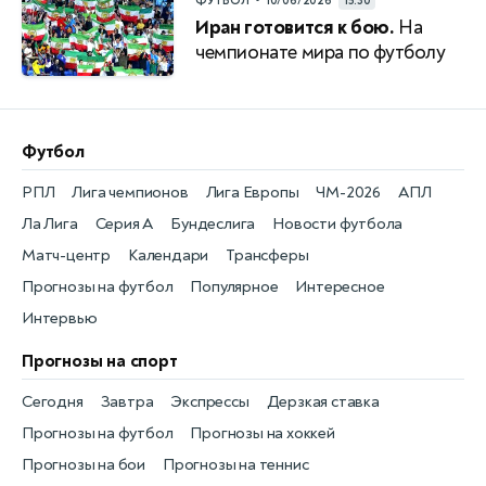
•
ФУТБОЛ
10/06/2026
15:30
Иран готовится к бою.
На
чемпионате мира по футболу
Футбол
РПЛ
Лига чемпионов
Лига Европы
ЧМ-2026
АПЛ
Ла Лига
Серия А
Бундеслига
Новости футбола
Матч-центр
Календари
Трансферы
Прогнозы на футбол
Популярное
Интересное
Интервью
Прогнозы на спорт
Сегодня
Завтра
Экспрессы
Дерзкая ставка
Прогнозы на футбол
Прогнозы на хоккей
Прогнозы на бои
Прогнозы на теннис