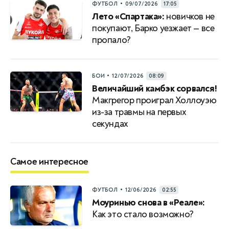
•
ФУТБОЛ
09/07/2026
17:05
Лето «Спартака»:
новичков не
покупают, Барко уезжает — все
пропало?
•
БОИ
12/07/2026
08:09
Величайший камбэк сорвался!
Макгрегор проиграл Холлоуэю
из-за травмы на первых
секундах
Самое интересное
•
ФУТБОЛ
12/06/2026
02:55
Моуринью снова в «Реале»:
Как это стало возможно?