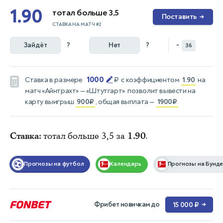
1.90
тотал больше 3,5
Поставить
→
СТАВКА НА МАТЧ #2
Зайдёт
?
Нет
?
=
36
1000
Ставка в размере
₽
с коэффициентом
1.90
на
матч
«Айнтрахт» — «Штутгарт»
позволит вывести на
карту выигрыш
900₽
, общая выплата —
1900₽
Ставка:
тотал больше 3,5 за
1.90
.
Прогнозы на футбол
Календарь
Прогнозы на Бунде
Фрибет новичкам до
15 000 ₽
→