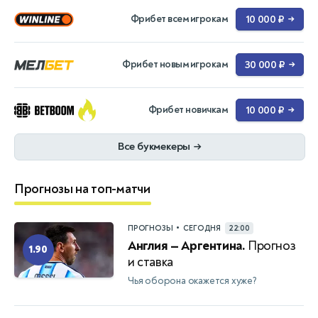
Фрибет всем игрокам
10 000 ₽
→
Фрибет новым игрокам
30 000 ₽
→
Фрибет новичкам
10 000 ₽
→
Все букмекеры
→
Прогнозы на топ-матчи
•
ПРОГНОЗЫ
СЕГОДНЯ
22:00
Англия — Аргентина.
Прогноз
1.90
и ставка
Чья оборона окажется хуже?