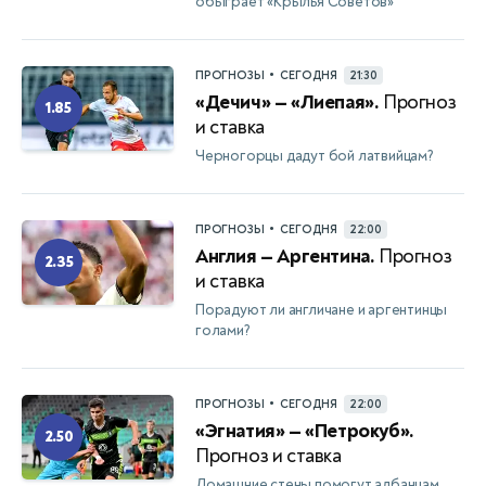
обыграет «Крылья Советов»
•
ПРОГНОЗЫ
СЕГОДНЯ
21:30
«Дечич» — «Лиепая».
Прогноз
1.85
и ставка
Черногорцы дадут бой латвийцам?
•
ПРОГНОЗЫ
СЕГОДНЯ
22:00
Англия — Аргентина.
Прогноз
2.35
и ставка
Порадуют ли англичане и аргентинцы
голами?
•
ПРОГНОЗЫ
СЕГОДНЯ
22:00
«Эгнатия» — «Петрокуб».
2.50
Прогноз и ставка
Домашние стены помогут албанцам