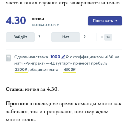
часто в таких случаях игра завершается вничью.
4.30
ничья
Поставить
→
СТАВКА НА МАТЧ #1
Зайдёт
?
Нет
?
=
26
1000
Сделанная ставка
₽
с коэффициентом
4.30
на
матч
«Айнтрахт» — «Штутгарт»
принесёт прибыль
3300₽
, общая выплата —
4300₽
Ставка:
ничья за
4.30
.
Прогноз:
в последнее время команды много как
забивают, так и пропускают, поэтому ждем
много голов.