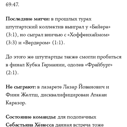
69:47.
Последние матчи:
в прошлых турах
штутгартский коллектив выиграл у «Байера»
(3:1), но сыграл вничью с «Хоффенхаймом»
(3:3) и «Вердером» (1:1).
До этого же штутгартцы также смогли пробиться
в финал Кубка Германии, одолев «Фрайбург»
(2:1).
Не сыграют:
в лазарете Лазар Йованович и
Финн Желтш, дисквалифицирован Атакан
Каразор.
Состояние команды:
для подопечных
Себастьяна Хёнесса
данная встреча тоже