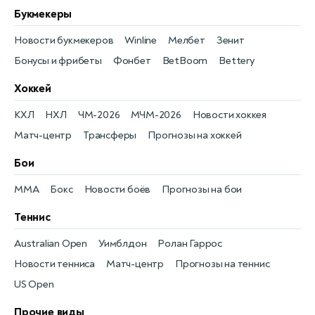
Букмекеры
Новости букмекеров
Winline
Мелбет
Зенит
Бонусы и фрибеты
Фонбет
BetBoom
Bettery
Хоккей
КХЛ
НХЛ
ЧМ-2026
МЧМ-2026
Новости хоккея
Матч-центр
Трансферы
Прогнозы на хоккей
Бои
MMA
Бокс
Новости боёв
Прогнозы на бои
Теннис
Australian Open
Уимблдон
Ролан Гаррос
Новости тенниса
Матч-центр
Прогнозы на теннис
US Open
Прочие виды