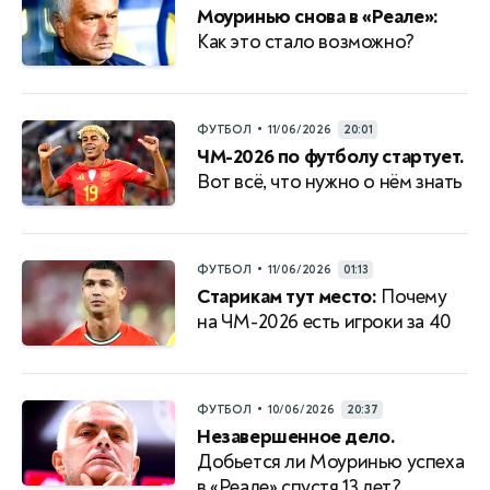
Моуринью снова в «Реале»:
Как это стало возможно?
•
ФУТБОЛ
11/06/2026
20:01
ЧМ-2026 по футболу стартует.
Вот всё, что нужно о нём знать
•
ФУТБОЛ
11/06/2026
01:13
Старикам тут место:
Почему
на ЧМ-2026 есть игроки за 40
•
ФУТБОЛ
10/06/2026
20:37
Незавершенное дело.
Добьется ли Моуринью успеха
в «Реале» спустя 13 лет?