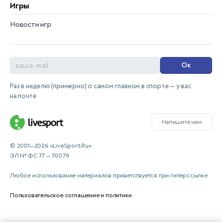
Игры
Новости игр
Ок
Раз в неделю (примерно) о самом главном в спорте — у вас
на почте
Напишите нам
© 2001—2026 «LiveSport.Ru»
ЭЛ № ФС 77 — 70079
Любое использование материалов приветствуется при гиперссылке
Пользовательское соглашение и политики