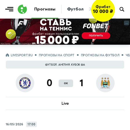
Фрибет
Прогнозы
Футбол
Хоккей
Теннис
10 000 ₽
...
...
LIVESPORT.RU
ПРОГНОЗЫ НА СПОРТ
ПРОГНОЗЫ НА ФУТБОЛ
ЧЕ
ФУТБОЛ. АНГЛИЯ. КУБОК ФА
0
1
ок
Live
16/05/2026
17:00