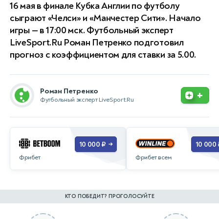
16 мая в финале Кубка Англии по футболу
сыграют «Челси» и «Манчестер Сити». Начало
игры — в 17:00 мск. Футбольный эксперт
LiveSport.Ru Роман Петренко подготовил
прогноз с коэффициентом для ставки за 5.00.
Роман Петренко
+
Футбольный эксперт LiveSport.Ru
10 000 ₽
10 000 
→
Фрибет
Фрибет всем
КТО ПОБЕДИТ? ПРОГОЛОСУЙТЕ