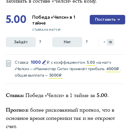
забивать в составе «Челси» есть кому.
5.00
Победа «Челси» в 1
Поставить
→
тайме
СТАВКА НА МАТЧ #1
Зайдёт
?
Нет
?
=
18
1000
Ставка
₽
с коэффициентом
5.00
на матч
«Челси» — «Манчестер Сити»
принесёт прибыль
4000₽
,
общая выплата —
5000₽
Ставка:
Победа «Челси» в 1 тайме за
5.00
.
Прогноз:
более рискованный прогноз, что в
основное время соперники так и не откроют
счет.