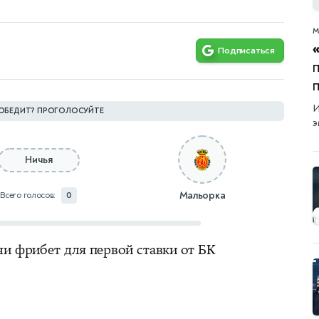
М
Подписаться
И
ОБЕДИТ? ПРОГОЛОСУЙТЕ
э
Ничья
Мальорка
Всего голосов:
0
чи фрибет для первой ставки от БК