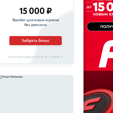
15 000 ₽
Фрибет для новых игроков
без депозита
Забрать бонус
Акция для новых игроков. 18+. Fonbet.ru