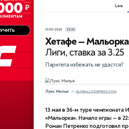
Live
13/05/2026
22:30
Хетафе — Мальорка
Лиги, ставка за 3.25
Паритета избежать не удастся?
Луис Милья
GLOBALLOOKPRESS.COM
13 мая в 36-м туре чемпионата 
«Мальорка». Начало игры — в 22
Роман Петренко подготовил про