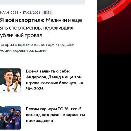
•
ИЛАН-2026
17/02/2026
15:54
«Я всё испортил»:
Малинин и еще
пять спортсменов, переживших
публичный провал
стории спортсменов, которых подвели
моции, нервы и ожидания
Время заявить о себе:
Андерсон, Дэвид и еще три
игрока, готовых блеснуть на
ЧМ‑2026
Режим карьеры FC 26: топ-5
команд под разные варианты
прохождения