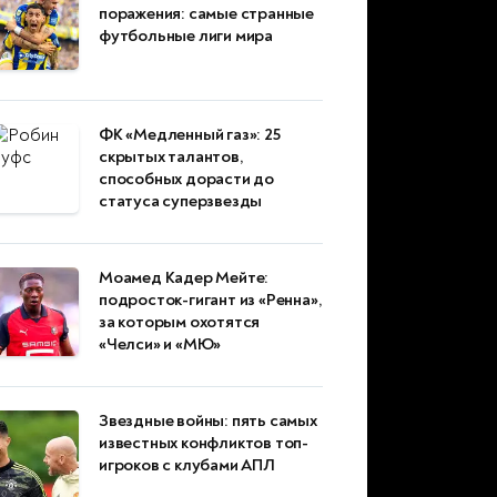
поражения: самые странные
футбольные лиги мира
ФК «Медленный газ»: 25
скрытых талантов,
способных дорасти до
статуса суперзвезды
Моамед Кадер Мейте:
подросток-гигант из «Ренна»,
за которым охотятся
«Челси» и «МЮ»
Звездные войны: пять самых
известных конфликтов топ-
игроков с клубами АПЛ