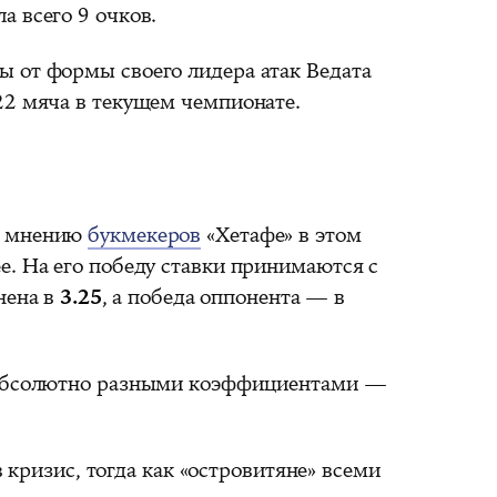
а всего 9 очков.
 от формы своего лидера атак Ведата
22 мяча в текущем чемпионате.
 мнению
букмекеров
«Хетафе» в этом
е. На его победу ставки принимаются с
нена в
3.25
, а победа оппонента — в
 абсолютно разными коэффициентами —
 кризис, тогда как «островитяне» всеми