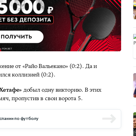
ение от «Райо Вальекано» (0:2). Да и
лся коллизией (0:2).
Хетафе»
добыл одну викторию. В этих
яч, пропустив в свои ворота 5.
Испании по футболу