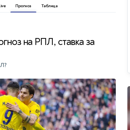
Live
Прогноз
Таблица
огноз на РПЛ, ставка за
ПЛ?