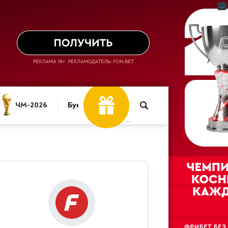
...
Фрибет
ЧМ-2026
Букмекеры
...