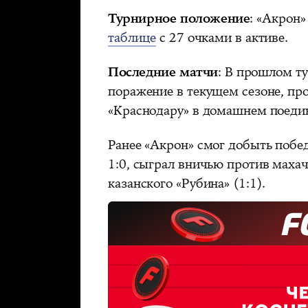
Турнирное положение
: «Акрон»
таблице
с 27 очками в активе.
Последние матчи
: В прошлом ту
поражение в текущем сезоне, п
«Краснодару» в домашнем поедин
Ранее «Акрон» смог добыть побед
1:0, сыграл вничью против махач
казанского «Рубина» (1:1).