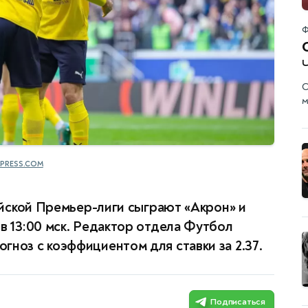
Ф
Ч
С
м
PRESS.COM
сийской Премьер-лиги сыграют «Акрон» и
в 13:00 мск. Редактор отдела Футбол
гноз с коэффициентом для ставки за 2.37.
Подписаться