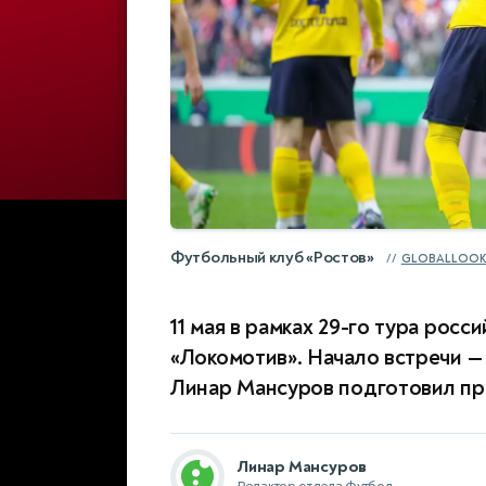
Футбольный клуб «Ростов»
GLOBALLOOK
11 мая в рамках 29-го тура рос
«Локомотив». Начало встречи — 
Линар Мансуров подготовил про
Линар Мансуров