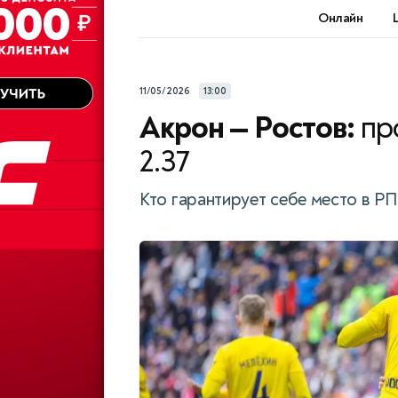
Онлайн
11/05/2026
13:00
Акрон — Ростов:
пр
2.37
Кто гарантирует себе место в Р