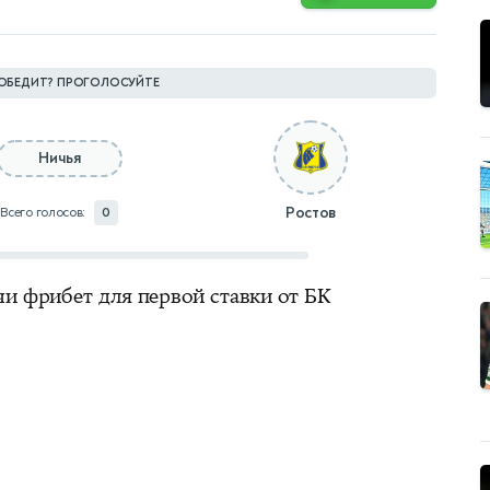
ОБЕДИТ? ПРОГОЛОСУЙТЕ
Ничья
Ростов
Всего голосов:
0
чи фрибет для первой ставки от БК