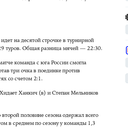
» идет на десятой строчке в турнирной
29 туров. Общая разница мячей — 22:30.
матче команда с юга России смогла
отав три очка в поединке против
ях со счетом 2:1.
 Хидает Ханкич (в) и Степан Мельников
во второй половине сезона одержал всего
том в среднем по сезону у команды 1,3