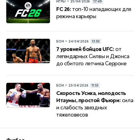
•
ИГРЫ
25/04/2026
17:49
FC 26:
топ-10 нападающих для
режима карьеры
•
БОИ
24/04/2026
13:50
7 уровней бойцов UFC:
от
легендарных Силвы и Джонса
до сбитого летчика Серроне
•
БОИ
23/04/2026
11:53
Скорость Усика, молодость
Итаумы, простой Фьюри:
сила
и слабость звездных
тяжеловесов