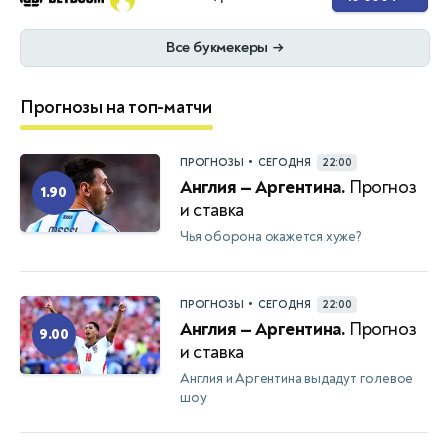
Все букмекеры
→
Прогнозы на топ-матчи
•
ПРОГНОЗЫ
СЕГОДНЯ
22:00
Англия — Аргентина.
Прогноз
1.90
и ставка
Чья оборона окажется хуже?
•
ПРОГНОЗЫ
СЕГОДНЯ
22:00
Англия — Аргентина.
Прогноз
9.00
и ставка
Англия и Аргентина выдадут голевое
шоу