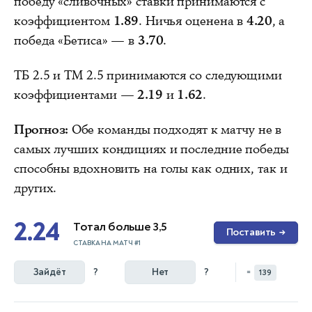
победу «сливочных» ставки принимаются с
коэффициентом
1.89
. Ничья оценена в
4.20
, а
победа «Бетиса» — в
3.70
.
ТБ 2.5 и ТМ 2.5 принимаются со следующими
коэффициентами —
2.19
и
1.62
.
Прогноз:
Обе команды подходят к матчу не в
самых лучших кондициях и последние победы
способны вдохновить на голы как одних, так и
других.
2.24
Тотал больше 3,5
Поставить
→
СТАВКА НА МАТЧ #1
Зайдёт
?
Нет
?
=
139