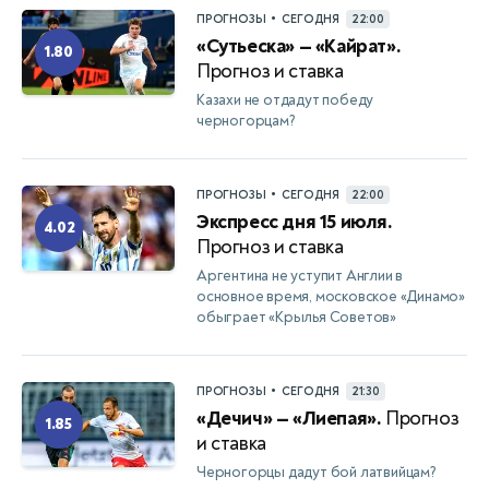
•
ПРОГНОЗЫ
СЕГОДНЯ
22:00
«Сутьеска» — «Кайрат».
1.80
Прогноз и ставка
Казахи не отдадут победу
черногорцам?
•
ПРОГНОЗЫ
СЕГОДНЯ
22:00
Экспресс дня 15 июля.
4.02
Прогноз и ставка
Аргентина не уступит Англии в
основное время, московское «Динамо»
обыграет «Крылья Советов»
•
ПРОГНОЗЫ
СЕГОДНЯ
21:30
«Дечич» — «Лиепая».
Прогноз
1.85
и ставка
Черногорцы дадут бой латвийцам?