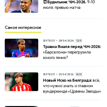
⏰Будильник ЧМ-2026.
9-10
июля: превью матча
Самое интересное
•
ФУТБОЛ
28/04/2026
12:11
Травма Ямаля перед ЧМ‑2026:
«Барселона» перегрузила
юного гения?
•
ФУТБОЛ
25/04/2026
16:13
Новый Иско из Белграда:
всё,
что нужно знать о главном
вундеркинде «Црвены Звезды»