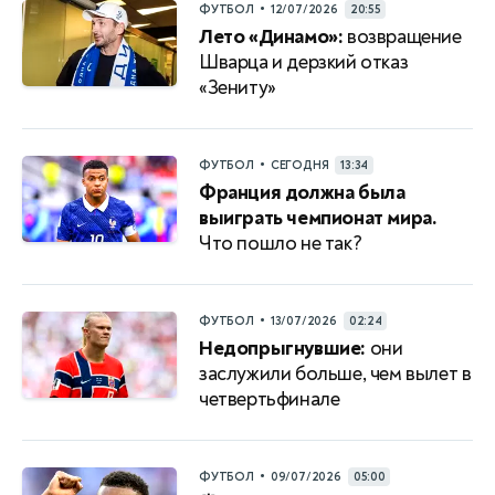
•
ФУТБОЛ
12/07/2026
20:55
Лето «Динамо»:
возвращение
Шварца и дерзкий отказ
«Зениту»
•
ФУТБОЛ
СЕГОДНЯ
13:34
Франция должна была
выиграть чемпионат мира.
Что пошло не так?
•
ФУТБОЛ
13/07/2026
02:24
Недопрыгнувшие:
они
заслужили больше, чем вылет в
четвертьфинале
•
ФУТБОЛ
09/07/2026
05:00