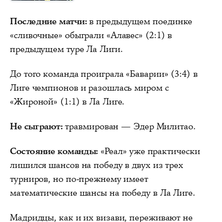
Последние матчи:
в предыдущем поединке
«сливочные» обыграли «Алавес» (2:1) в
предыдущем туре Ла Лиги.
До того команда проиграла «Баварии» (3:4) в
Лиге чемпионов и разошлась миром с
«Жироной» (1:1) в Ла Лиге.
Не сыграют:
травмирован — Эдер Милитао.
Состояние команды:
«Реал» уже практически
лишился шансов на победу в двух из трех
турниров, но по-прежнему имеет
математические шансы на победу в Ла Лиге.
Мадридцы, как и их визави, переживают не