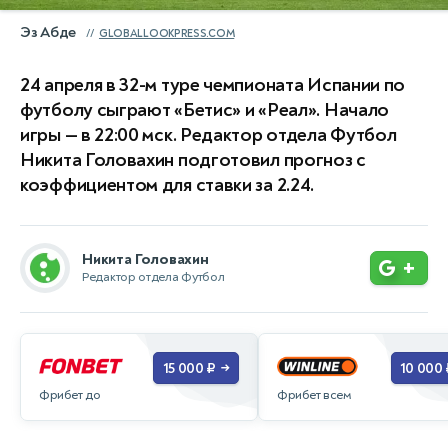
Эз Абде
GLOBALLOOKPRESS.COM
24 апреля в 32-м туре чемпионата Испании по
футболу сыграют «Бетис» и «Реал». Начало
игры — в 22:00 мск. Редактор отдела Футбол
Никита Головахин подготовил прогноз с
коэффициентом для ставки за 2.24.
Никита Головахин
+
Редактор отдела Футбол
15 000 ₽
10 000 
→
Фрибет до
Фрибет всем