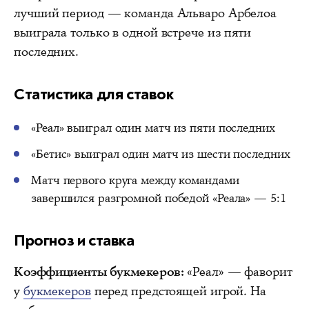
лучший период — команда Альваро Арбелоа
выиграла только в одной встрече из пяти
последних.
Статистика для ставок
«Реал» выиграл один матч из пяти последних
«Бетис» выиграл один матч из шести последних
Матч первого круга между командами
завершился разгромной победой «Реала» — 5:1
Прогноз и ставка
Коэффициенты букмекеров:
«Реал» — фаворит
у
букмекеров
перед предстоящей игрой. На