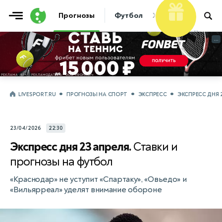
Фрибет
10 000 ₽
Прогнозы
Футбол
Хоккей
Теннис
...
...
LIVESPORT.RU
ПРОГНОЗЫ НА СПОРТ
ЭКСПРЕСС
ЭКСПРЕСС ДНЯ 
23/04/2026
22:30
Экспресс дня 23 апреля.
Ставки и
прогнозы на футбол
«Краснодар» не уступит «Спартаку», «Овьедо» и
«Вильярреал» уделят внимание обороне