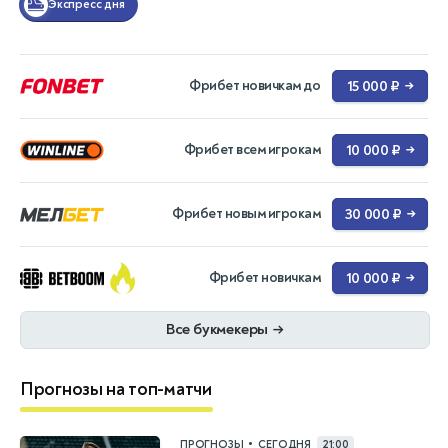
Экспресс дня
Фрибет новичкам до
15 000 ₽
→
Фрибет всем игрокам
10 000 ₽
→
Фрибет новым игрокам
30 000 ₽
→
Фрибет новичкам
10 000 ₽
→
Все букмекеры
→
Прогнозы на топ-матчи
•
ПРОГНОЗЫ
СЕГОДНЯ
21:00