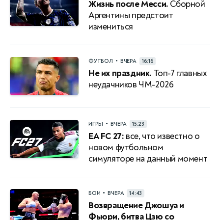
Жизнь после Месси.
Сборной
Аргентины предстоит
измениться
•
ФУТБОЛ
ВЧЕРА
16:16
Не их праздник.
Топ-7 главных
неудачников ЧМ-2026
•
ИГРЫ
ВЧЕРА
15:23
EA FC 27:
все, что известно о
новом футбольном
симуляторе на данный момент
•
БОИ
ВЧЕРА
14:43
Возвращение Джошуа и
Фьюри, битва Цзю со