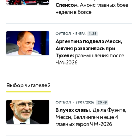
Спенсом.
Анонс главных боев
недели в боксе
•
ФУТБОЛ
ВЧЕРА
11:28
Аргентина подвела Месси,
Англия развалилась при
Тухеле:
размышления после
ЧМ-2026
Выбор читателей
•
ФУТБОЛ
21/07/2026
20:49
В лучах славы.
Де ла Фуэнте,
Месси, Беллингем и еще 4
главных героя ЧМ-2026