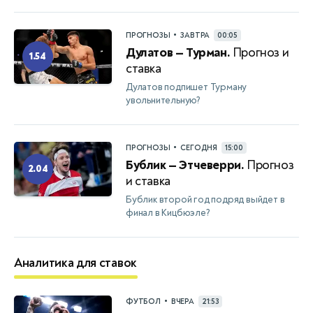
•
ПРОГНОЗЫ
ЗАВТРА
00:05
Дулатов — Турман.
Прогноз и
1.54
ставка
Дулатов подпишет Турману
увольнительную?
•
ПРОГНОЗЫ
СЕГОДНЯ
15:00
Бублик — Этчеверри.
Прогноз
2.04
и ставка
Бублик второй год подряд выйдет в
финал в Кицбюэле?
Аналитика для ставок
•
ФУТБОЛ
ВЧЕРА
21:53