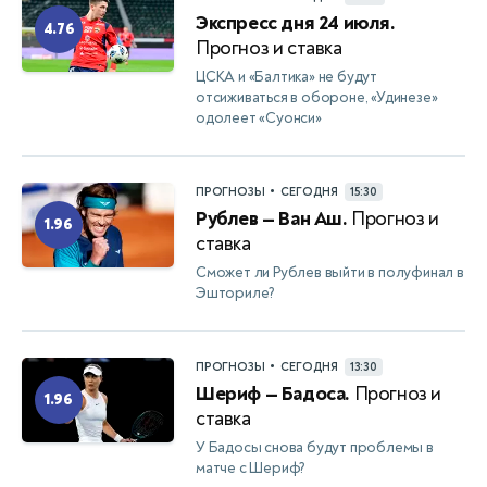
Экспресс дня 24 июля.
4.76
Прогноз и ставка
ЦСКА и «Балтика» не будут
отсиживаться в обороне, «Удинезе»
одолеет «Суонси»
•
ПРОГНОЗЫ
СЕГОДНЯ
15:30
Рублев — Ван Аш.
Прогноз и
1.96
ставка
Сможет ли Рублев выйти в полуфинал в
Эшториле?
•
ПРОГНОЗЫ
СЕГОДНЯ
13:30
Шериф — Бадоса.
Прогноз и
1.96
ставка
У Бадосы снова будут проблемы в
матче с Шериф?