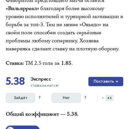
Фаворитом предстоящего матча остаётся
«Вильярреал»
благодаря более высокому
уровню исполнителей и турнирной мотивации в
борьбе за топ-3. Тем не менее «Овьедо» на
своём поле способен создать серьёзные
проблемы любому сопернику. Хозяева
наверняка сделают ставку на плотную оборону.
Ставка:
ТМ 2.5 гола за
1.85
.
5.38
Экспресс
Поставить
→
СТАВКА НА МАТЧ #1
Зайдёт
?
Нет
?
=
44
Общий коэффициент — 5.38.