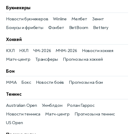
Букмекеры
Новости букмекеров
Winline
Мелбет
Зенит
Бонусы и фрибеты
Фонбет
BetBoom
Bettery
Хоккей
КХЛ
НХЛ
ЧМ-2026
МЧМ-2026
Новости хоккея
Матч-центр
Трансферы
Прогнозы на хоккей
Бои
MMA
Бокс
Новости боёв
Прогнозы на бои
Теннис
Australian Open
Уимблдон
Ролан Гаррос
Новости тенниса
Матч-центр
Прогнозы на теннис
US Open