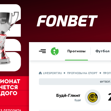
Прогнозы
Футбол
LIVESPORT.RU
ПРОГНОЗЫ НА СПОРТ
ПРОГ
ФУТБОЛ.
Будё-Глимт
Будё