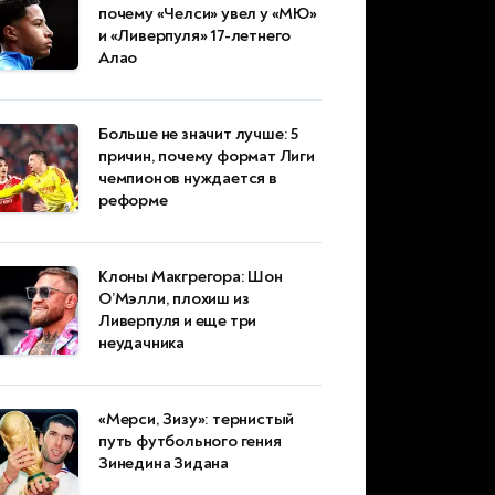
почему «Челси» увел у «МЮ»
и «Ливерпуля» 17-летнего
Алао
Больше не значит лучше: 5
причин, почему формат Лиги
чемпионов нуждается в
реформе
Клоны Макгрегора: Шон
О’Мэлли, плохиш из
Ливерпуля и еще три
неудачника
«Мерси, Зизу»: тернистый
путь футбольного гения
Зинедина Зидана