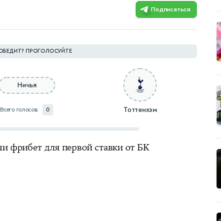
Подписаться
ОБЕДИТ? ПРОГОЛОСУЙТЕ
Ничья
Тоттенхэм
Всего голосов:
0
чи фрибет для первой ставки от БК