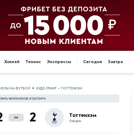
Хоккей
Теннис
Экспрессы
Сегодня
Завтра
НОЗЫ НА ФУТБОЛ
БУДЁ-ГЛИМТ — ТОТТЕНХЭМ
 ЛИГА ЧЕМПИОНОВ. ЭТАП ЛИГИ
2
2
Тоттенхэм
ок
Лондон