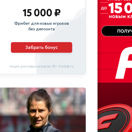
15 000 ₽
Фрибет для новых игроков
без депозита
Забрать бонус
Акция для новых игроков. 18+. Fonbet.ru