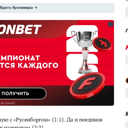
брать букмекера
→
...
ую с «Русенборгом» (1:1). Да и поединок
 паритетом (2:2).