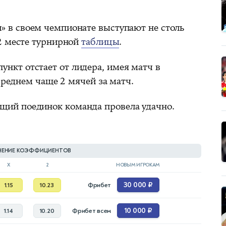
 в своем чемпионате выступают не столь
2 месте турнирной
таблицы
.
ункт отстает от лидера, имея матч в
 среднем чаще 2 мячей за матч.
щий поединок команда провела удачно.
НЕНИЕ КОЭФФИЦИЕНТОВ
X
2
НОВЫМ ИГРОКАМ
30 000 ₽
1.15
10.23
Фрибет
10 000 ₽
1.14
10.20
Фрибет всем