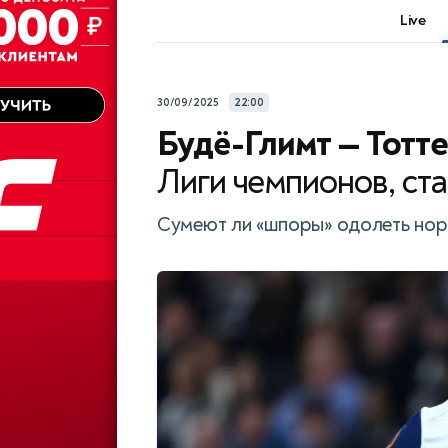
Live
30/09/2025
22:00
Будё-Глимт — Тотт
Лиги чемпионов, став
Сумеют ли «шпоры» одолеть но