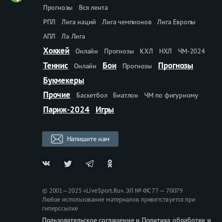
Прогнозы
Вся лента
РПЛ
Лига наций
Лига чемпионов
Лига Европы
АПЛ
Ла Лига
Хоккей
Онлайн
Прогнозы
КХЛ
НХЛ
ЧМ-2024
Теннис
Бои
Прогнозы
Онлайн
Прогнозы
Букмекеры
Прочие
Баскетбол
Биатлон
ЧМ по фигурному
Париж-2024
Игры
Напишите нам
© 2001—2025 «LiveSport.Ru». ЭЛ № ФС 77 — 70079
Любое использование материалов приветствуется при
гиперссылке
Пользовательское соглашение и Политика обработки и