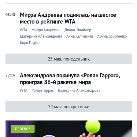
Екатерина
Мирра Андреева поднялась на шестое
08:40
место в рейтинге WTA
Александрова
WTA
Мирра Андреева
Диана Шнайдер
Екатерина Александрова
Анна Калинская
Арина Соболенко
Лента
Кори Гауфф
25 мая, понедельник
Александрова покинула «Ролан Гаррос»,
22:16
Live
проиграв 86-й ракетке мира
Прогнозы
WTA
Ролан Гаррос
Екатерина Александрова
Вся
лента
24 мая, воскресенье
Ролан
Гаррос
ATP
ПРОГНОЗ
WTA