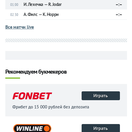
И. Леxечка — R. Jodar
–:–
01:00
А. Филс — К. Норри
–:–
02:30
Все матчи live
Рекомендуем букмекеров
Играть
Фрибет до 15 000 рублей без депозита
Играть