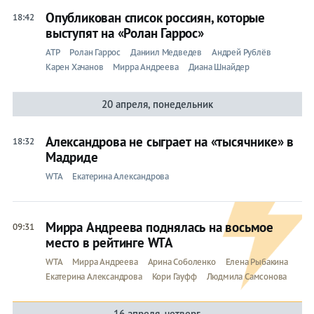
Опубликован список россиян, которые
18:42
выступят на «Ролан Гаррос»
ATP
Ролан Гаррос
Даниил Медведев
Андрей Рублёв
Карен Хачанов
Мирра Андреева
Диана Шнайдер
20 апреля, понедельник
Александрова не сыграет на «тысячнике» в
18:32
Мадриде
WTA
Екатерина Александрова
Мирра Андреева поднялась на восьмое
09:31
место в рейтинге WTA
WTA
Мирра Андреева
Арина Соболенко
Елена Рыбакина
Екатерина Александрова
Кори Гауфф
Людмила Самсонова
16 апреля, четверг