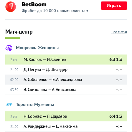
Играть
Фрибет до 10 000 новым клиентам
Матч-центр
Все матчи
Монреаль. Женщины
М. Костюк — И. Свёнтек
6:3 1:3
2 сет
Д. Пегула — Д. Шнайдер
–:–
21:00
А. Соболенко — Е. Александрова
–:–
02:00
Э. Свитолина — А. Анисимова
–:–
03:30
Торонто. Мужчины
Н. Боржес — Л. Дардери
6:4 1:3
2 сет
А. Риндеркнеш — Б. Накасима
–:–
21:00