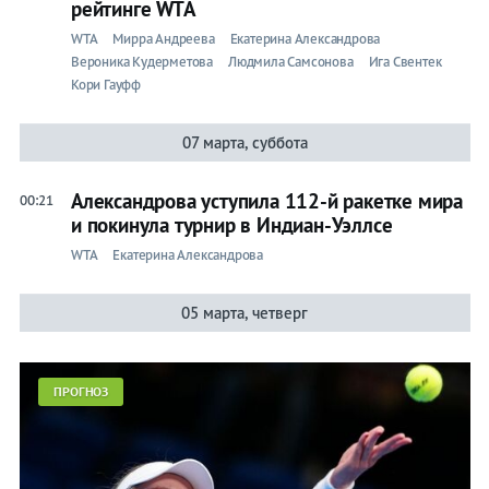
рейтинге WTA
WTA
Мирра Андреева
Екатерина Александрова
Вероника Кудерметова
Людмила Самсонова
Ига Свентек
Кори Гауфф
07 марта, суббота
Александрова уступила 112-й ракетке мира
00:21
и покинула турнир в Индиан-Уэллсе
WTA
Екатерина Александрова
05 марта, четверг
ПРОГНОЗ