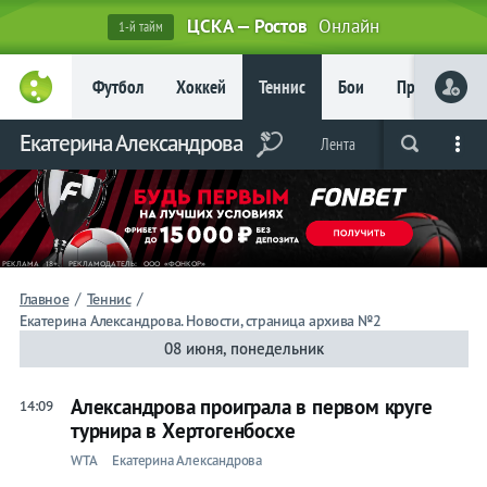
ЦСКА — Ростов
Онлайн
1-й тайм
Главное
Футбол
Хоккей
Теннис
Бои
Прочие
Фрибет
до 15
000 ₽
Екатерина Александрова
Лента
Live
Вся лента
Прогнозы
Букмекеры
Новым
игрокам, без
условий
Футбол
Хоккей
/
/
Главное
Теннис
Екатерина Александрова. Новости, страница архива №2
Прогнозы
08 июня, понедельник
на спорт
Александрова проиграла в первом круге
14:09
Букмекеры
турнира в Хертогенбосхе
WTA
Екатерина Александрова
Теннис