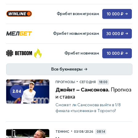
Фрибет всем игрокам
10 000 ₽
→
Фрибет новым игрокам
30 000 ₽
→
Фрибет новичкам
10 000 ₽
→
Все букмекеры
→
•
ПРОГНОЗЫ
СЕГОДНЯ
18:00
Джойнт — Самсонова.
Прогноз
2.04
и ставка
Сможет ли Самсонова выйти в 1/8
финала «тысячника» в Торонто?
•
ТЕННИС
03/08/2026
08:14