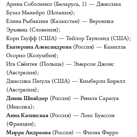
Арина Соболенко (Беларусь, 1) — Джессика
Бузаз Манейро (Испания);
Елена Рыбакина (Казахстан) — Вероника
Эръявец (Словения);
Кори Гауфф (США) — Тейлор Таунсенд (США);
Екатерина Александрова
(Россия) — Камилла
Осорио (Колумбия);
Ига Свёнтек (Польша) — Эмерсон Джонс
(Австралия);
Джессика Пегула (США) — Кимберли Бирелл
(Австралия);
Диана Шнайдер
(Россия) — Рената Сарасуа
(Мексика);
Анна Калинская
(Россия) — Лоис Буассон
(Франция);
Мирра Андреева
(Россия) — Фиона Ферро