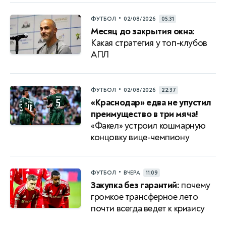
•
ФУТБОЛ
02/08/2026
05:31
Месяц до закрытия окна:
Какая стратегия у топ-клубов
АПЛ
•
ФУТБОЛ
02/08/2026
22:37
«Краснодар» едва не упустил
преимущество в три мяча!
«Факел» устроил кошмарную
концовку вице-чемпиону
•
ФУТБОЛ
ВЧЕРА
11:09
Закупка без гарантий:
почему
громкое трансферное лето
почти всегда ведет к кризису