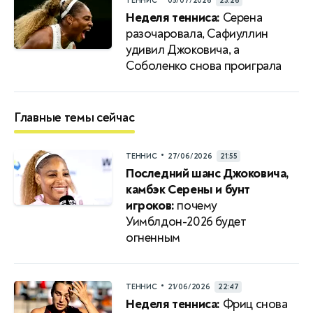
ТЕННИС
05/07/2026
23:26
Неделя тенниса:
Серена
разочаровала, Сафиуллин
удивил Джоковича, а
Соболенко снова проиграла
Главные темы сейчас
•
ТЕННИС
27/06/2026
21:55
Последний шанс Джоковича,
камбэк Серены и бунт
игроков:
почему
Уимблдон-2026 будет
огненным
•
ТЕННИС
21/06/2026
22:47
Неделя тенниса:
Фриц снова