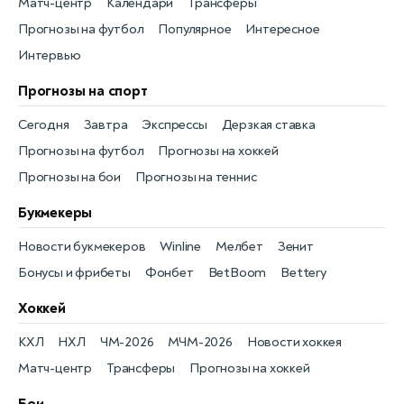
Матч-центр
Календари
Трансферы
Прогнозы на футбол
Популярное
Интересное
Интервью
Прогнозы на спорт
Сегодня
Завтра
Экспрессы
Дерзкая ставка
Прогнозы на футбол
Прогнозы на хоккей
Прогнозы на бои
Прогнозы на теннис
Букмекеры
Новости букмекеров
Winline
Мелбет
Зенит
Бонусы и фрибеты
Фонбет
BetBoom
Bettery
Хоккей
КХЛ
НХЛ
ЧМ-2026
МЧМ-2026
Новости хоккея
Матч-центр
Трансферы
Прогнозы на хоккей
Бои