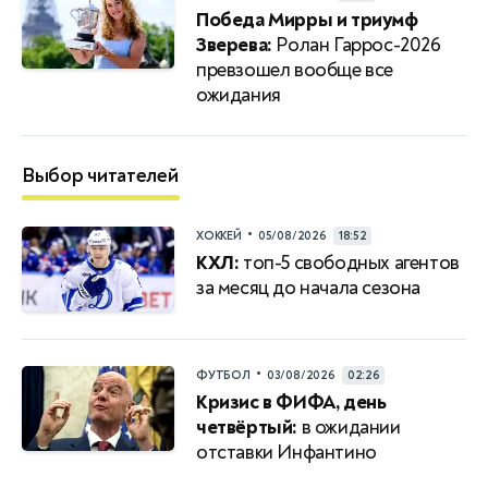
Победа Мирры и триумф
Зверева:
Ролан Гаррос-2026
превзошел вообще все
ожидания
Выбор читателей
•
ХОККЕЙ
05/08/2026
18:52
КХЛ:
топ-5 свободных агентов
за месяц до начала сезона
•
ФУТБОЛ
03/08/2026
02:26
Кризис в ФИФА, день
четвёртый:
в ожидании
отставки Инфантино