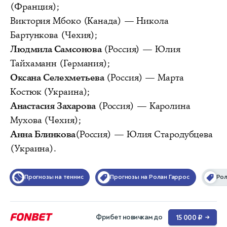
(Франция);
Виктория Мбоко (Канада) — Никола
Бартункова (Чехия);
Людмила Самсонова
(Россия) — Юлия
Тайхаманн (Германия);
Оксана Селехметьева
(Россия) — Марта
Костюк (Украина);
Анастасия Захарова
(Россия) — Каролина
Мухова (Чехия);
Анна Блинкова
(Россия) — Юлия Стародубцева
(Украина).
Прогнозы на теннис
Прогнозы на Ролан Гаррос
Рол
Фрибет новичкам до
15 000 ₽
→