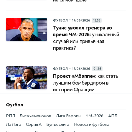
•
ФУТБОЛ
17/06/2026
13:55
Тунис уволил тренера во
время ЧМ-2026:
уникальный
случай или привычная
практика?
•
ФУТБОЛ
17/06/2026
01:26
Проект «Мбаппе»:
как стать
лучшим бомбардиром в
истории Франции
Футбол
РПЛ
Лига чемпионов
Лига Европы
ЧМ-2026
АПЛ
Ла Лига
Серия А
Бундеслига
Новости футбола