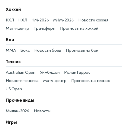
Хоккей
КХЛ
НХЛ
ЧМ-2026
МЧМ-2026
Новости хоккея
Матч-центр
Трансферы
Прогнозы на хоккей
Бои
MMA
Бокс
Новости боёв
Прогнозы на бои
Теннис
Australian Open
Уимблдон
Ролан Гаррос
Новости тенниса
Матч-центр
Прогнозы на теннис
US Open
Прочие виды
Милан-2026
Новости
Игры