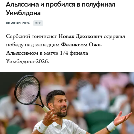
Альяссима и пробился в полуфинал
Уимблдона
08 ИЮЛЯ 2026
01:16
Сербский теннисист
Новак Джокович
одержал
победу над канадцем
Феликсом Оже-
Альяссимом
в матче 1/4 финала
Уимблдона-2026.