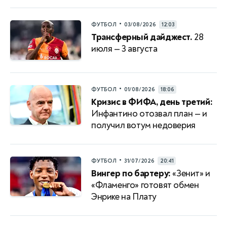
•
ФУТБОЛ
03/08/2026
12:03
Трансферный дайджест.
28
июля — 3 августа
•
ФУТБОЛ
01/08/2026
18:06
Кризис в ФИФА, день третий:
Инфантино отозвал план — и
получил вотум недоверия
•
ФУТБОЛ
31/07/2026
20:41
Вингер по бартеру:
«Зенит» и
«Фламенго» готовят обмен
Энрике на Плату