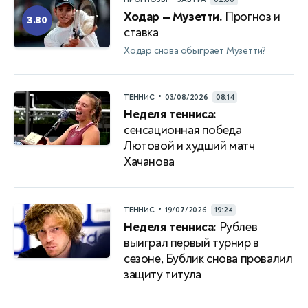
Ходар — Музетти.
Прогноз и
3.80
ставка
Ходар снова обыграет Музетти?
•
ТЕННИС
03/08/2026
08:14
Неделя тенниса:
сенсационная победа
Лютовой и худший матч
Хачанова
•
ТЕННИС
19/07/2026
19:24
Неделя тенниса:
Рублев
выиграл первый турнир в
сезоне, Бублик снова провалил
защиту титула