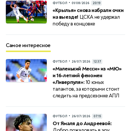
•
ФУТБОЛ
01/08/2026
20:19
«Крылья» снова набрали очки
на выезде!
ЦСКА не удержал
победу в концовке
Самое интересное
•
ФУТБОЛ
26/07/2026
12:37
«Маленький Месси» из «МЮ»
и 16-летний феномен
«Ливерпуля»:
10 юных
талантов, за которыми стоит
следить на предсезонке АПЛ
•
ФУТБОЛ
26/07/2026
07:15
От Ямаля до Андреевой:
Добро пожаловать в эру