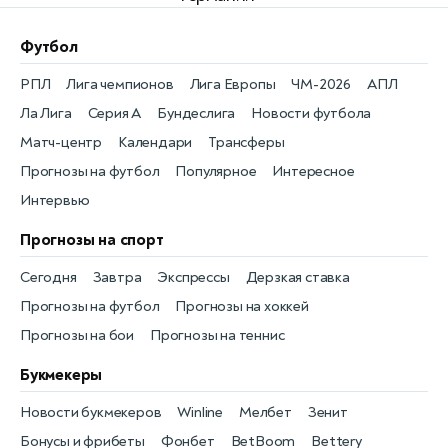
Футбол
РПЛ
Лига чемпионов
Лига Европы
ЧМ-2026
АПЛ
Ла Лига
Серия А
Бундеслига
Новости футбола
Матч-центр
Календари
Трансферы
Прогнозы на футбол
Популярное
Интересное
Интервью
Прогнозы на спорт
Сегодня
Завтра
Экспрессы
Дерзкая ставка
Прогнозы на футбол
Прогнозы на хоккей
Прогнозы на бои
Прогнозы на теннис
Букмекеры
Новости букмекеров
Winline
Мелбет
Зенит
Бонусы и фрибеты
Фонбет
BetBoom
Bettery