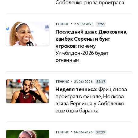
Соболенко снова проиграла
•
ТЕННИС
27/06/2026
21:55
Последний шанс Джоковича,
камбэк Серены и бунт
игроков:
почему
Уимблдон-2026 будет
огненным
•
ТЕННИС
21/06/2026
22:47
Неделя тенниса:
Фриц снова
проиграл в финале, Носкова
взяла Берлин, а у Соболенко
еще одна баранка
•
ТЕННИС
14/06/2026
20:29