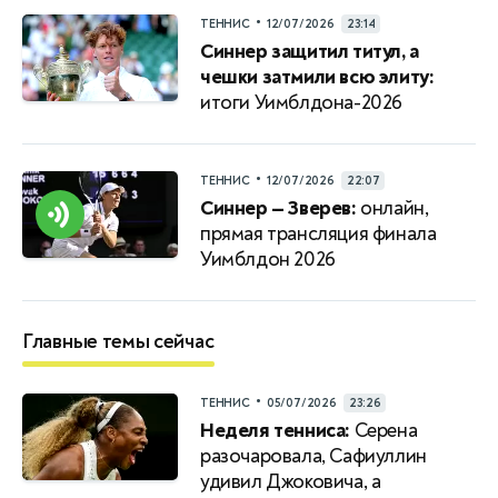
•
ТЕННИС
12/07/2026
23:14
Синнер защитил титул, а
чешки затмили всю элиту:
итоги Уимблдона-2026
•
ТЕННИС
12/07/2026
22:07
Синнер — Зверев:
онлайн,
прямая трансляция финала
Уимблдон 2026
Главные темы сейчас
•
ТЕННИС
05/07/2026
23:26
Неделя тенниса:
Серена
разочаровала, Сафиуллин
удивил Джоковича, а