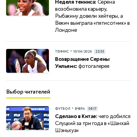
Неделя тенниса:
Серена
возобновила карьеру,
Рыбакину довели хейтеры, а
Векич выиграла «пятисотник» в
Лондоне
•
ТЕННИС
10/06/2026
22:05
Возвращение Серены
Уильямс:
фотогалерея
Выбор читателей
•
ФУТБОЛ
ВЧЕРА
08:17
Сделано в Китае:
чего добился
Слуцкий за три года в «Шанхай
Шэньхуа»