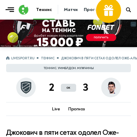
Теннис
Матчи
Прогнозы
Новости
...
...
LIVESPORT.RU
ТЕННИС
ДЖОКОВИЧ В ПЯТИ СЕТАХ ОДОЛЕЛ ОЖЕ-АЛ
ТЕННИС. УИМБЛДОН. МУЖЧИНЫ
2
3
ок
Live
Прогноз
Джокович в пяти сетах одолел Оже-