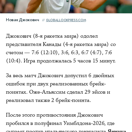
Новак Джокович
GLOBALLOOKPRESS.COM
Джокович (8-я ракетка мира) одолел
представителя Канады (4-я ракетка мира) со
счетом — 7:6 (12:10), 3:6, 6:3, 6:7 (4:7), 7:6
(10:4). Игра продолжалась 5 часов 15 минут.
За весь матч Джокович допустил 6 двойных
ошибок при двух реализованных брейк-
поинтах. Оже-Альяссим сделал 29 эйсов и
реализовал также 2 брейк-поинта.
После этого противостояния Джокович
пробился в полуфинал Уимблдона-2026, где
сыграет против итальянского теннисиста
Янника