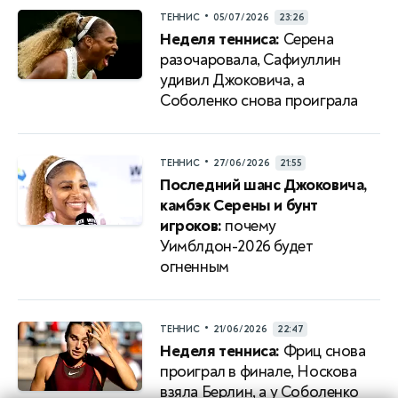
•
ТЕННИС
05/07/2026
23:26
Неделя тенниса:
Серена
разочаровала, Сафиуллин
удивил Джоковича, а
Соболенко снова проиграла
•
ТЕННИС
27/06/2026
21:55
Последний шанс Джоковича,
камбэк Серены и бунт
игроков:
почему
Уимблдон-2026 будет
огненным
•
ТЕННИС
21/06/2026
22:47
Неделя тенниса:
Фриц снова
проиграл в финале, Носкова
взяла Берлин, а у Соболенко