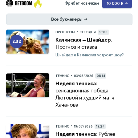
Фрибет новичкам
10 000 ₽
→
Все букмекеры
→
•
ПРОГНОЗЫ
СЕГОДНЯ
18:00
Калинская — Шнайдер.
2.32
Прогноз и ставка
Шнайдер и Калинская устроят шоу?
•
ТЕННИС
03/08/2026
08:14
Неделя тенниса:
сенсационная победа
Лютовой и худший матч
Хачанова
•
ТЕННИС
19/07/2026
19:24
Неделя тенниса:
Рублев