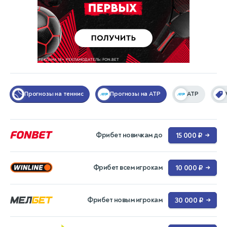
Прогнозы на теннис
Прогнозы на ATP
ATP
Фрибет новичкам до
15 000 ₽
→
Фрибет всем игрокам
10 000 ₽
→
Фрибет новым игрокам
30 000 ₽
→