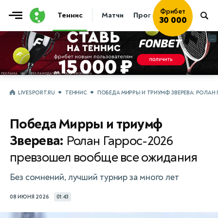
Фрибет
Теннис
Матчи
Прогнозы
Новости
30 000
...
...
LIVESPORT.RU
ТЕННИС
ПОБЕДА МИРРЫ И ТРИУМФ ЗВЕРЕВА: РОЛАН
Победа Мирры и триумф
Зверева:
Ролан Гаррос-2026
превзошел вообще все ожидания
Без сомнений, лучший турнир за много лет
08 ИЮНЯ 2026
01:43