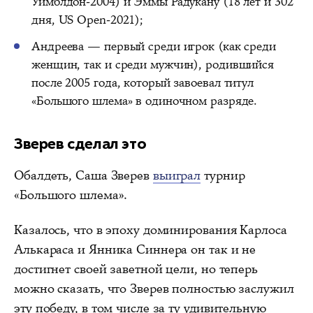
Уимблдон-2004) и Эммы Радукану (18 лет и 302
дня, US Open-2021);
Андреева — первый среди игрок (как среди
женщин, так и среди мужчин), родившийся
после 2005 года, который завоевал титул
«Большого шлема» в одиночном разряде.
Зверев сделал это
Обалдеть, Саша Зверев
выиграл
турнир
«Большого шлема».
Казалось, что в эпоху доминирования Карлоса
Алькараса и Янника Синнера он так и не
достигнет своей заветной цели, но теперь
можно сказать, что Зверев полностью заслужил
эту победу, в том числе за ту удивительную