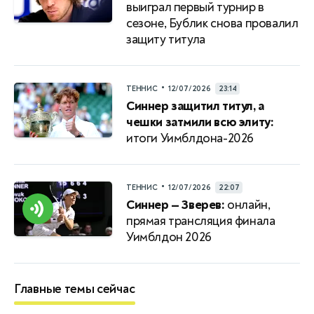
выиграл первый турнир в
сезоне, Бублик снова провалил
защиту титула
•
ТЕННИС
12/07/2026
23:14
Синнер защитил титул, а
чешки затмили всю элиту:
итоги Уимблдона-2026
•
ТЕННИС
12/07/2026
22:07
Синнер — Зверев:
онлайн,
прямая трансляция финала
Уимблдон 2026
Главные темы сейчас