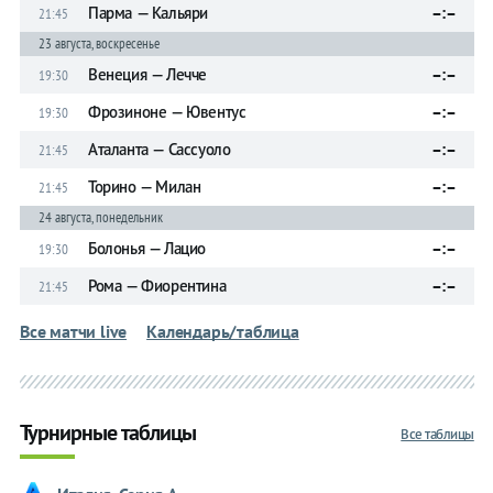
на спорт
Парма — Кальяри
–:–
21:45
23 августа, воскресенье
Букмекеры
Венеция — Лечче
–:–
19:30
Хоккей
Фрозиноне — Ювентус
–:–
19:30
Теннис
Аталанта — Сассуоло
–:–
21:45
Торино — Милан
–:–
21:45
Бои
24 августа, понедельник
Прочие
Болонья — Лацио
–:–
19:30
Рома — Фиорентина
–:–
21:45
Игры
Все матчи live
Календарь/таблица
Турнирные таблицы
Все таблицы