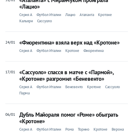
«Лацио»
Серия A
Футбол Италии
Лацио
Аталанта
Кротоне
Кальяри
Сассуоло
«Фиорентина» взяла верх над «Кротоне»
24/01
Серия A
Футбол Италии
Кротоне
Фиорентина
«Сассуоло» спасся в матче с «Пармой»,
17/01
«Кротоне» разгромил «Беневенто»
Серия A
Футбол Италии
Беневенто
Кротоне
Сассуоло
Парма
Дубль Майораля помог «Роме» обыграть
06/01
«Кротоне»
Серия A
Футбол Италии
Рома
Торино
Кротоне
Верона