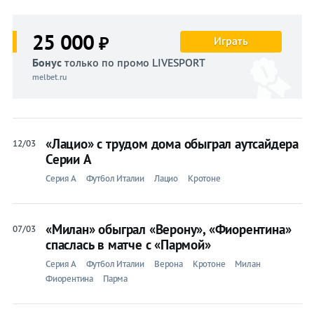
25 000
₽
Играть
Бонус
только по промо LIVESPORT
melbet.ru
«Лацио» с трудом дома обыграл аутсайдера
12/03
Серии А
Серия A
Футбол Италии
Лацио
Кротоне
«Милан» обыграл «Верону», «Фиорентина»
07/03
спаслась в матче с «Пармой»
Серия A
Футбол Италии
Верона
Кротоне
Милан
Фиорентина
Парма