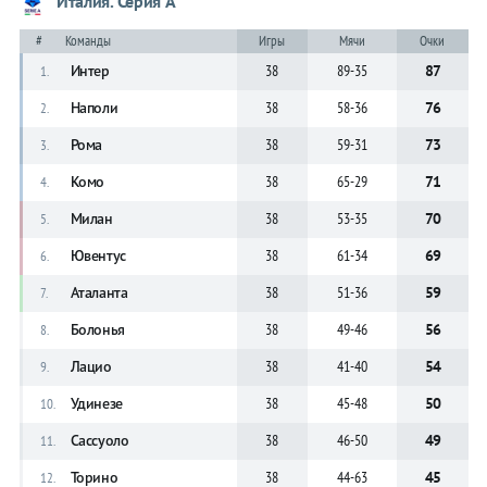
Италия. Серия А
#
Команды
Игры
Мячи
Очки
Интер
38
89-35
87
1.
Наполи
38
58-36
76
2.
Рома
38
59-31
73
3.
Комо
38
65-29
71
4.
Милан
38
53-35
70
5.
Ювентус
38
61-34
69
6.
Аталанта
38
51-36
59
7.
Болонья
38
49-46
56
8.
Лацио
38
41-40
54
9.
Удинезе
38
45-48
50
10.
Сассуоло
38
46-50
49
11.
Торино
38
44-63
45
12.