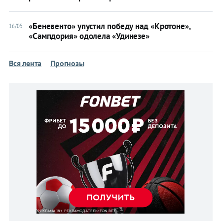
Болонья
«Беневенто» упустил победу над «Кротоне»,
16/05
Брешия
«Сампдория» одолела «Удинезе»
Верона
Дженоа
Вся лента
Прогнозы
Интер
Кальяри
Лацио
Лечче
Милан
Наполи
Парма
Рома