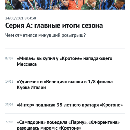
Календарь/
24/05/2021 В 04:38
таблица
Серия А: главные итоги сезона
Прогнозы
Чем отметился минувший розыгрыш?
Трансферы
«Милан» выкупил у «Кротоне» нападающего
07/07
Мессиаса
Футбол Италии
Серия A
«Удинезе» и «Венеция» вышли в 1/8 финала
14/12
Кубка Италии
Кубок Италии
«Интер» подписал 38-летнего вратаря «Кротоне»
25/06
Суперкубок Италии
«Сампдория» победила «Парму», «Фиорентина»
22/05
Аталанта
разошлась миром с «Кротоне»