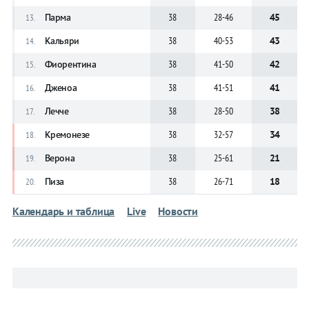
Парма
38
28-46
45
13.
Кальяри
38
40-53
43
14.
Фиорентина
38
41-50
42
15.
Дженоа
38
41-51
41
16.
Лечче
38
28-50
38
17.
Кремонезе
38
32-57
34
18.
Верона
38
25-61
21
19.
Пиза
38
26-71
18
20.
Календарь и таблица
Live
Новости