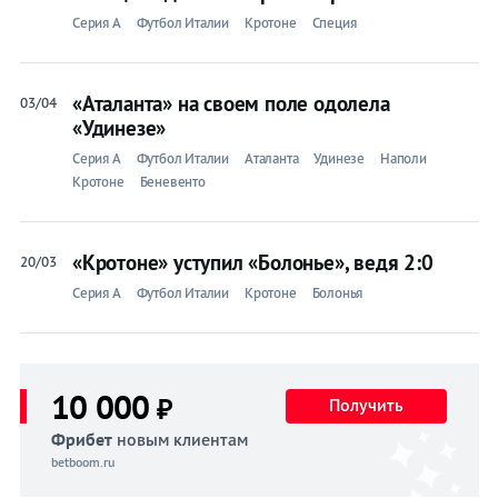
Серия A
Футбол Италии
Кротоне
Специя
«Аталанта» на своем поле одолела
03/04
«Удинезе»
Серия A
Футбол Италии
Аталанта
Удинезе
Наполи
Кротоне
Беневенто
«Кротоне» уступил «Болонье», ведя 2:0
20/03
Серия A
Футбол Италии
Кротоне
Болонья
10 000
₽
Получить
Фрибет
новым клиентам
betboom.ru