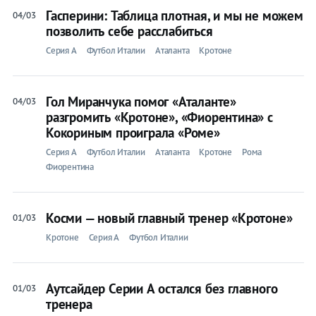
Гасперини: Таблица плотная, и мы не можем
04/03
позволить себе расслабиться
Серия A
Футбол Италии
Аталанта
Кротоне
Гол Миранчука помог «Аталанте»
04/03
разгромить «Кротоне», «Фиорентина» с
Кокориным проиграла «Роме»
Серия A
Футбол Италии
Аталанта
Кротоне
Рома
Фиорентина
Косми — новый главный тренер «Кротоне»
01/03
Кротоне
Серия A
Футбол Италии
Аутсайдер Серии А остался без главного
01/03
тренера