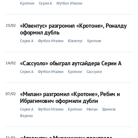
Кротоне
Серия A
Футбол Италии
«Ювентус» разгромил «Кротоне», Роналду
23/02
оформил дубль
Серия A
Футбол Италии
Ювентус
Кротоне
«Сассуоло» обыграл аутсайдера Серии А
14/02
Серия A
Футбол Италии
Кротоне
Сассуоло
«Милан» разгромил «Кротоне», Ребич и
07/02
Ибрагимович оформили дубли
Серия A
Футбол Италии
Кротоне
Милан
Удинезе
Верона
«Аталанта» с Миранчуком проиграла
31/01