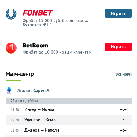
СПАЛ
Играть
Сампдория
Фрибет 15 000 руб. без депозита.
Букмекер №1 *
Сассуоло
Торино
Играть
Фрибет до 10 000 новым клиентам
Удинезе
Фиорентина
Матч-центр
Все матчи
Ювентус
Италия. Серия А
22 августа, суббота
Интер — Монца
–:–
19:30
Удинезе — Комо
–:–
19:30
Прогнозы
Дженоа — Наполи
–:–
21:45