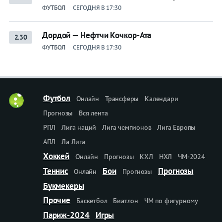
ФУТБОЛ
СЕГОДНЯ В 17:30
Дордой — Нефтчи Кочкор-Ата
2.30
ФУТБОЛ
СЕГОДНЯ В 17:30
Футбол
Онлайн
Трансферы
Календари
Прогнозы
Вся лента
РПЛ
Лига наций
Лига чемпионов
Лига Европы
АПЛ
Ла Лига
Хоккей
Онлайн
Прогнозы
КХЛ
НХЛ
ЧМ-2024
Теннис
Бои
Прогнозы
Онлайн
Прогнозы
Букмекеры
Прочие
Баскетбол
Биатлон
ЧМ по фигурному
Париж-2024
Игры