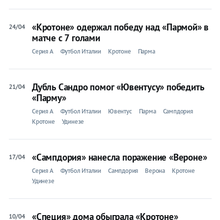
«Кротоне» одержал победу над «Пармой» в
24/04
матче с 7 голами
Серия A
Футбол Италии
Кротоне
Парма
Дубль Сандро помог «Ювентусу» победить
21/04
«Парму»
Серия A
Футбол Италии
Ювентус
Парма
Сампдория
Кротоне
Удинезе
«Сампдория» нанесла поражение «Вероне»
17/04
Серия A
Футбол Италии
Сампдория
Верона
Кротоне
Удинезе
«Специя» дома обыграла «Кротоне»
10/04