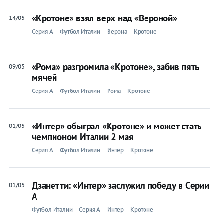
«Кротоне» взял верх над «Вероной»
14/05
Серия A
Футбол Италии
Верона
Кротоне
«Рома» разгромила «Кротоне», забив пять
09/05
мячей
Серия A
Футбол Италии
Рома
Кротоне
«Интер» обыграл «Кротоне» и может стать
01/05
чемпионом Италии 2 мая
Серия A
Футбол Италии
Интер
Кротоне
Дзанетти: «Интер» заслужил победу в Серии
01/05
А
Футбол Италии
Серия A
Интер
Кротоне