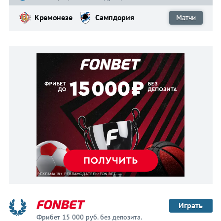
СПАЛ
Кремонезе
Сампдория
Матчи
Сампдория
Сассуоло
Торино
Удинезе
Фиорентина
Ювентус
Прогнозы
Играть
Фрибет 15 000 руб. без депозита.