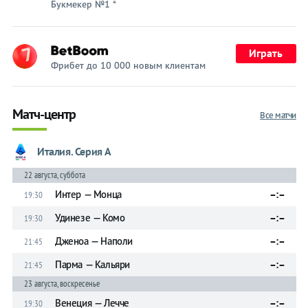
на спорт
Букмекер №1 *
Букмекеры
Играть
Хоккей
Фрибет до 10 000 новым клиентам
Теннис
Матч-центр
Все матчи
Бои
Прочие
Италия. Серия А
22 августа, суббота
Игры
Интер — Монца
–:–
19:30
Удинезе — Комо
–:–
19:30
Дженоа — Наполи
–:–
21:45
Парма — Кальяри
–:–
21:45
23 августа, воскресенье
Венеция — Лечче
–:–
19:30