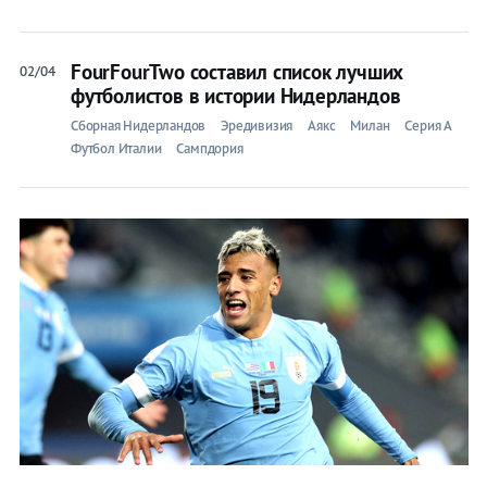
FourFourTwo составил список лучших
02/04
футболистов в истории Нидерландов
Сборная Нидерландов
Эредивизия
Аякс
Милан
Серия A
Футбол Италии
Сампдория