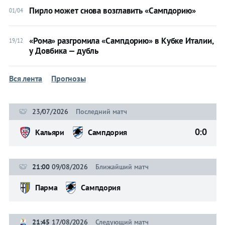
Болонья
Пирло может снова возглавить «Сампдорию»
01/04
Брешия
«Рома» разгромила «Сампдорию» в Кубке Италии,
19/12
Верона
у Довбика — дубль
Дженоа
Вся лента
Прогнозы
Интер
Кальяри
23/07/2026
Последний матч
Лацио
0:0
Кальяри
Сампдория
Лечче
Милан
21:00
09/08/2026
Ближайший матч
Наполи
Парма
Сампдория
Парма
Рома
21:45
17/08/2026
Следующий матч