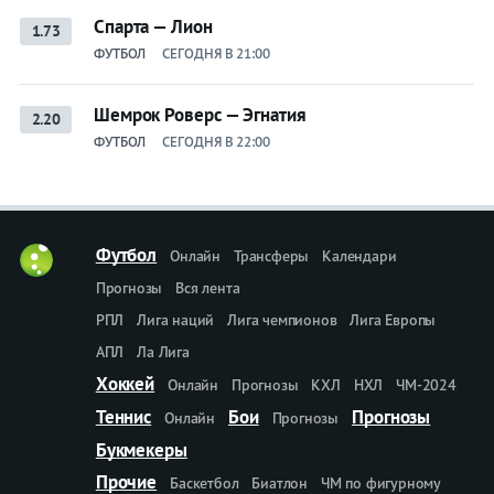
Спарта — Лион
1.73
ФУТБОЛ
СЕГОДНЯ В 21:00
Шемрок Роверс — Эгнатия
2.20
ФУТБОЛ
СЕГОДНЯ В 22:00
Футбол
Онлайн
Трансферы
Календари
Прогнозы
Вся лента
РПЛ
Лига наций
Лига чемпионов
Лига Европы
АПЛ
Ла Лига
Хоккей
Онлайн
Прогнозы
КХЛ
НХЛ
ЧМ-2024
Теннис
Бои
Прогнозы
Онлайн
Прогнозы
Букмекеры
Прочие
Баскетбол
Биатлон
ЧМ по фигурному