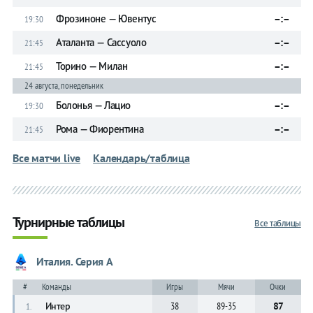
Фрозиноне — Ювентус
–:–
19:30
Аталанта — Сассуоло
–:–
21:45
Торино — Милан
–:–
21:45
24 августа, понедельник
Болонья — Лацио
–:–
19:30
Рома — Фиорентина
–:–
21:45
Все матчи live
Календарь/таблица
Турнирные таблицы
Все таблицы
Италия. Серия А
#
Команды
Игры
Мячи
Очки
Интер
38
89-35
87
1.