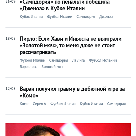
«Сампдория» по пенальти победила
26/09
«Дженоа» в Кубке Италии
Кубок Италии
Футбол Италии
Сампдория
Дженоа
Пирло: Если Хави и Иньеста не выиграли
18/08
«Золотой мяч», то меня даже не стоит
рассматривать
Футбол Италии
Сампдория
Ла Лига
Футбол Испании
Барселона
Золотой мяч
Варан получил травму в дебютной игре за
12/08
«Комо»
Комо
Серия A
Футбол Италии
Кубок Италии
Сампдория