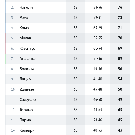
Наполи
38
58-36
76
2.
Рома
38
59-31
73
3.
Комо
38
65-29
71
4.
Милан
38
53-35
70
5.
Ювентус
38
61-34
69
6.
Аталанта
38
51-36
59
7.
Болонья
38
49-46
56
8.
Лацио
38
41-40
54
9.
Удинезе
38
45-48
50
10.
Сассуоло
38
46-50
49
11.
Торино
38
44-63
45
12.
Парма
38
28-46
45
13.
Кальяри
38
40-53
43
14.