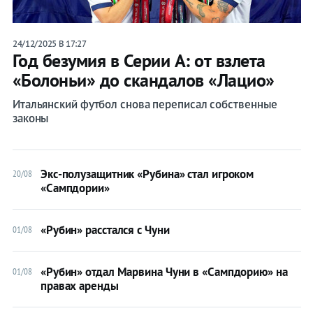
Календарь/
24/12/2025 В 17:27
таблица
Год безумия в Серии А: от взлета
«Болоньи» до скандалов «Лацио»
Прогнозы
Итальянский футбол снова переписал собственные
законы
Трансферы
Футбол Италии
Экс-полузащитник «Рубина» стал игроком
20/08
«Сампдории»
Серия A
Кубок Италии
«Рубин» расстался с Чуни
01/08
Суперкубок Италии
«Рубин» отдал Марвина Чуни в «Сампдорию» на
01/08
правах аренды
Аталанта