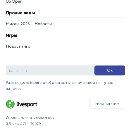
US Open
Прочие виды
Милан-2026
Новости
Игры
Новости игр
Ок
Раз в неделю (примерно) о самом главном в спорте — у вас
на почте
Напишите нам
© 2001—2026 «LiveSport.Ru»
ЭЛ № ФС 77 — 70079