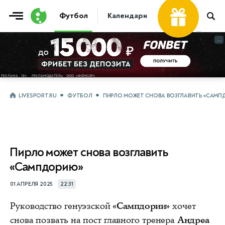
Футбол
Календари
Таблицы
Матчи
...
...
LIVESPORT.RU
ФУТБОЛ
ПИРЛО МОЖЕТ СНОВА ВОЗГЛАВИТЬ «САМ
Пирло может снова возглавить
«Сампдорию»
01 АПРЕЛЯ 2025
22:31
Руководство генуэзской
«Сампдории»
хочет
снова позвать на пост главного тренера
Андреа