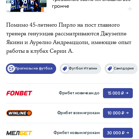
громче
Помимо 45-летнего Пирло на пост главного
тренера генуэзцев рассматриваются Джузеппе
Якини и Аурелио Андреаццоли, имеющие опыт
работы в клубах Серии А.
Прогнозы на футбол
Футбол Италии
Сампдория
Фрибет новичкам до
15 000 ₽
→
Фрибет всем игрокам
10 000 ₽
→
Фрибет новым игрокам
30 000 ₽
→