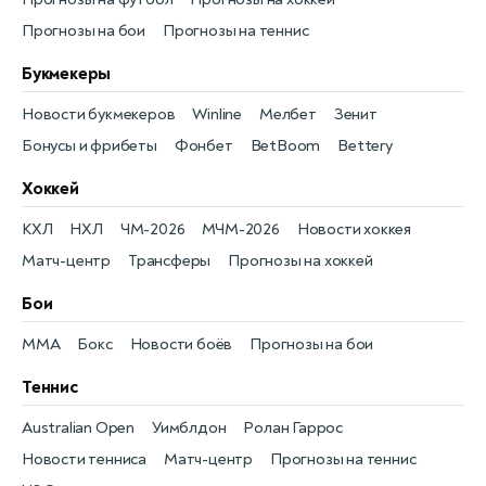
Прогнозы на бои
Прогнозы на теннис
Букмекеры
Новости букмекеров
Winline
Мелбет
Зенит
Бонусы и фрибеты
Фонбет
BetBoom
Bettery
Хоккей
КХЛ
НХЛ
ЧМ-2026
МЧМ-2026
Новости хоккея
Матч-центр
Трансферы
Прогнозы на хоккей
Бои
MMA
Бокс
Новости боёв
Прогнозы на бои
Теннис
Australian Open
Уимблдон
Ролан Гаррос
Новости тенниса
Матч-центр
Прогнозы на теннис