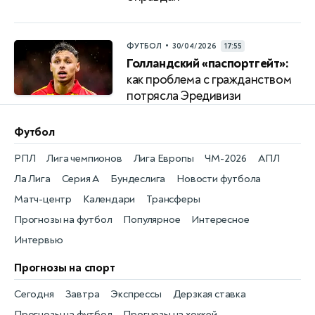
•
ФУТБОЛ
30/04/2026
17:55
Голландский «паспортгейт»:
как проблема с гражданством
потрясла Эредивизи
Футбол
РПЛ
Лига чемпионов
Лига Европы
ЧМ-2026
АПЛ
Ла Лига
Серия А
Бундеслига
Новости футбола
Матч-центр
Календари
Трансферы
Прогнозы на футбол
Популярное
Интересное
Интервью
Прогнозы на спорт
Сегодня
Завтра
Экспрессы
Дерзкая ставка
Прогнозы на футбол
Прогнозы на хоккей