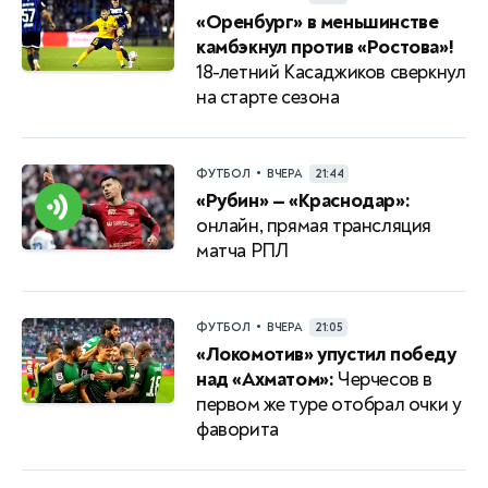
«Оренбург» в меньшинстве
камбэкнул против «Ростова»!
18-летний Касаджиков сверкнул
на старте сезона
•
ФУТБОЛ
ВЧЕРА
21:44
«Рубин» — «Краснодар»:
онлайн, прямая трансляция
матча РПЛ
•
ФУТБОЛ
ВЧЕРА
21:05
«Локомотив» упустил победу
над «Ахматом»:
Черчесов в
первом же туре отобрал очки у
фаворита