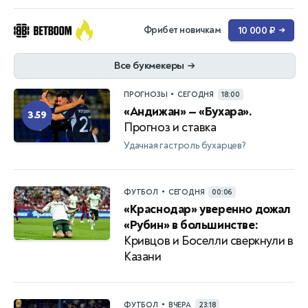
Фрибет новичкам
10 000 ₽
→
Все букмекеры
→
•
ПРОГНОЗЫ
СЕГОДНЯ
18:00
«Андижан» — «Бухара».
3.59
Прогноз и ставка
Удачная гастроль бухарцев?
•
ФУТБОЛ
СЕГОДНЯ
00:06
«Краснодар» уверенно дожал
«Рубин» в большинстве:
Кривцов и Боселли сверкнули в
Казани
•
ФУТБОЛ
ВЧЕРА
23:18