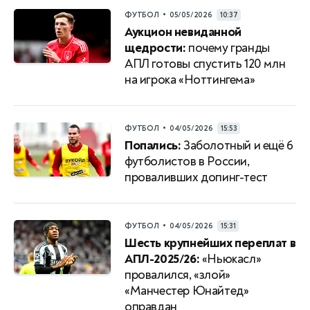
•
ФУТБОЛ
05/05/2026
10:37
Аукцион невиданной
щедрости:
почему гранды
АПЛ готовы спустить 120 млн
на игрока «Ноттингема»
•
ФУТБОЛ
04/05/2026
15:53
Попались:
Заболотный и ещё 6
футболистов в России,
проваливших допинг-тест
•
ФУТБОЛ
04/05/2026
15:31
Шесть крупнейших переплат в
АПЛ-2025/26:
«Ньюкасл»
провалился, «злой»
«Манчестер Юнайтед»
оправдан