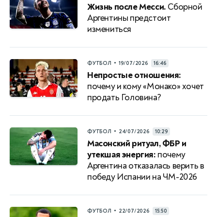
Жизнь после Месси.
Сборной
Аргентины предстоит
измениться
•
ФУТБОЛ
19/07/2026
16:46
Непростые отношения:
почему и кому «Монако» хочет
продать Головина?
•
ФУТБОЛ
24/07/2026
10:29
Масонский ритуал, ФБР и
утекшая энергия:
почему
Аргентина отказалась верить в
победу Испании на ЧМ-2026
•
ФУТБОЛ
22/07/2026
15:50