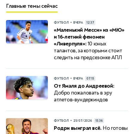
Главные темы сейчас
•
ФУТБОЛ
ВЧЕРА
12:37
«Маленький Месси» из «МЮ»
и 16-летний феномен
«Ливерпуля»:
10 юных
талантов, за которыми стоит
следить на предсезонке АПЛ
•
ФУТБОЛ
ВЧЕРА
07:15
От Ямаля до Андреевой:
Добро пожаловать в эру
атлетов-вундеркиндов
•
ФУТБОЛ
25/07/2026
15:36
Родри выиграл всё.
Но готовы