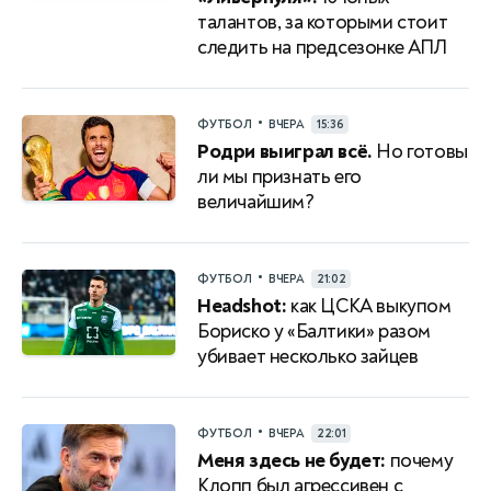
талантов, за которыми стоит
следить на предсезонке АПЛ
•
ФУТБОЛ
ВЧЕРА
15:36
Родри выиграл всё.
Но готовы
ли мы признать его
величайшим?
•
ФУТБОЛ
ВЧЕРА
21:02
Headshot:
как ЦСКА выкупом
Бориско у «Балтики» разом
убивает несколько зайцев
•
ФУТБОЛ
ВЧЕРА
22:01
Меня здесь не будет:
почему
Клопп был агрессивен с