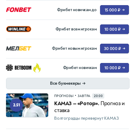
Фрибет новичкам до
15 000 ₽
→
Фрибет всем игрокам
10 000 ₽
→
Фрибет новым игрокам
30 000 ₽
→
Фрибет новичкам
10 000 ₽
→
Все букмекеры
→
•
ПРОГНОЗЫ
ЗАВТРА
20:00
КАМАЗ — «Ротор».
Прогноз и
2.51
ставка
Волгоградцы перевернут КАМАЗ