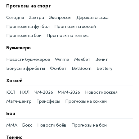
Прогнозы на спорт
Сегодня
Завтра
Экспрессы
Дерзкая ставка
Прогнозы на футбол
Прогнозы на хоккей
Прогнозы на бои
Прогнозы на теннис
Букмекеры
Новости букмекеров
Winline
Мелбет
Зенит
Бонусы и фрибеты
Фонбет
BetBoom
Bettery
Хоккей
КХЛ
НХЛ
ЧМ-2026
МЧМ-2026
Новости хоккея
Матч-центр
Трансферы
Прогнозы на хоккей
Бои
MMA
Бокс
Новости боёв
Прогнозы на бои
Теннис