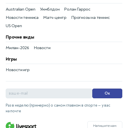
Australian Open
Уимблдон
Ролан Гаррос
Новости тенниса
Матч-центр
Прогнозы на теннис
US Open
Прочие виды
Милан-2026
Новости
Игры
Новости игр
Ок
Раз в неделю (примерно) о самом главном в спорте — у вас
на почте
Напишите нам