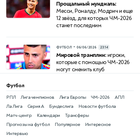
Прощальный мундиаль:
Месси, Роналду, Модрич и еще
12 звёзд, для которых ЧМ-2026
станет последним
•
ФУТБОЛ
06/06/2026
23:14
Мировой трамплин:
игроки,
которые с помощью ЧМ-2026
могут сменить клуб
Футбол
РПЛ
Лига чемпионов
Лига Европы
ЧМ-2026
АПЛ
Ла Лига
Серия А
Бундеслига
Новости футбола
Матч-центр
Календари
Трансферы
Прогнозы на футбол
Популярное
Интересное
Интервью