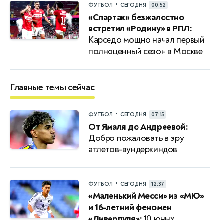
•
ФУТБОЛ
СЕГОДНЯ
00:52
«Спартак» безжалостно
встретил «Родину» в РПЛ:
Карседо мощно начал первый
полноценный сезон в Москве
Главные темы сейчас
•
ФУТБОЛ
СЕГОДНЯ
07:15
От Ямаля до Андреевой:
Добро пожаловать в эру
атлетов-вундеркиндов
•
ФУТБОЛ
СЕГОДНЯ
12:37
«Маленький Месси» из «МЮ»
и 16-летний феномен
«Ливерпуля»:
10 юных