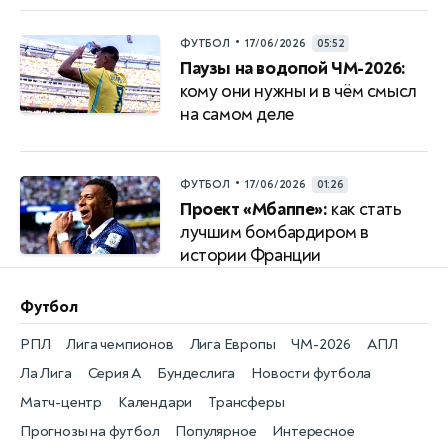
•
ФУТБОЛ
17/06/2026
05:52
Паузы на водопой ЧМ-2026:
кому они нужны и в чём смысл
на самом деле
•
ФУТБОЛ
17/06/2026
01:26
Проект «Мбаппе»:
как стать
лучшим бомбардиром в
истории Франции
Футбол
РПЛ
Лига чемпионов
Лига Европы
ЧМ-2026
АПЛ
Ла Лига
Серия А
Бундеслига
Новости футбола
Матч-центр
Календари
Трансферы
Прогнозы на футбол
Популярное
Интересное