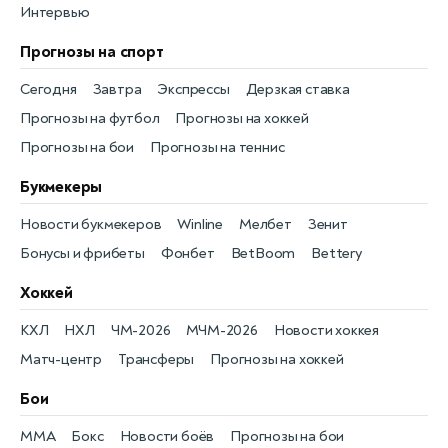
Интервью
Прогнозы на спорт
Сегодня
Завтра
Экспрессы
Дерзкая ставка
Прогнозы на футбол
Прогнозы на хоккей
Прогнозы на бои
Прогнозы на теннис
Букмекеры
Новости букмекеров
Winline
Мелбет
Зенит
Бонусы и фрибеты
Фонбет
BetBoom
Bettery
Хоккей
КХЛ
НХЛ
ЧМ-2026
МЧМ-2026
Новости хоккея
Матч-центр
Трансферы
Прогнозы на хоккей
Бои
MMA
Бокс
Новости боёв
Прогнозы на бои