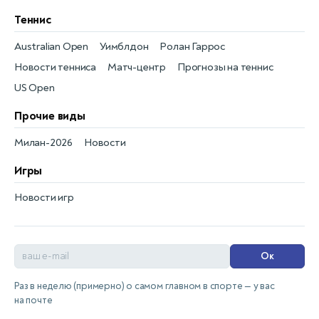
Теннис
Australian Open
Уимблдон
Ролан Гаррос
Новости тенниса
Матч-центр
Прогнозы на теннис
US Open
Прочие виды
Милан-2026
Новости
Игры
Новости игр
Ок
Раз в неделю (примерно) о самом главном в спорте — у вас
на почте