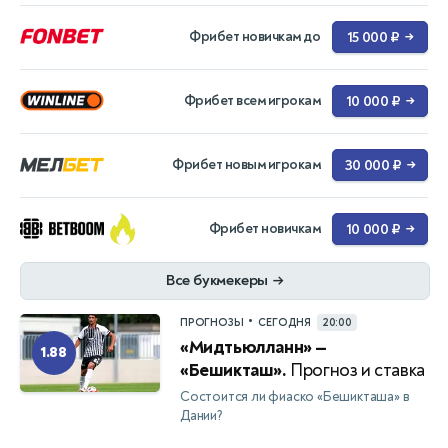
Фрибет новичкам до
15 000 ₽
→
Фрибет всем игрокам
10 000 ₽
→
Фрибет новым игрокам
30 000 ₽
→
Фрибет новичкам
10 000 ₽
→
Все букмекеры
→
•
ПРОГНОЗЫ
СЕГОДНЯ
20:00
«Мидтьюлланн» —
1.88
«Бешикташ».
Прогноз и ставка
Состоится ли фиаско «Бешикташа» в
Дании?