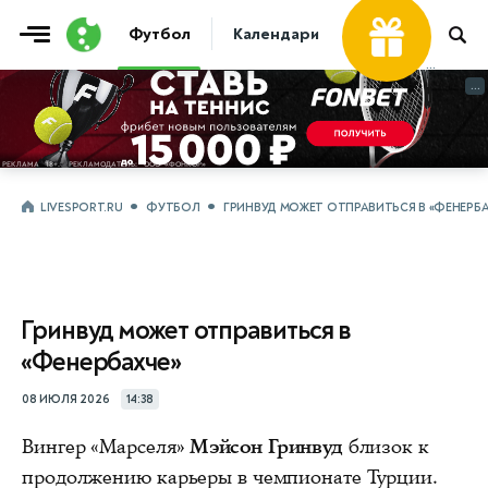
Футбол
Календари
Таблицы
Матчи
...
...
LIVESPORT.RU
ФУТБОЛ
ГРИНВУД МОЖЕТ ОТПРАВИТЬСЯ В «ФЕНЕРБА
Гринвуд может отправиться в
«Фенербахче»
08 ИЮЛЯ 2026
14:38
Вингер «Марселя»
Мэйсон Гринвуд
близок к
продолжению карьеры в чемпионате Турции.