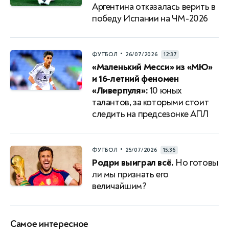
Аргентина отказалась верить в
победу Испании на ЧМ-2026
•
ФУТБОЛ
26/07/2026
12:37
«Маленький Месси» из «МЮ»
и 16-летний феномен
«Ливерпуля»:
10 юных
талантов, за которыми стоит
следить на предсезонке АПЛ
•
ФУТБОЛ
25/07/2026
15:36
Родри выиграл всё.
Но готовы
ли мы признать его
величайшим?
Самое интересное