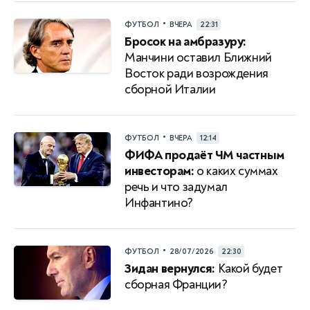
•
ФУТБОЛ
ВЧЕРА
22:31
Бросок на амбразуру:
Манчини оставил Ближний
Восток ради возрождения
сборной Италии
•
ФУТБОЛ
ВЧЕРА
12:14
ФИФА продаёт ЧМ частным
инвесторам:
о каких суммах
речь и что задумал
Инфантино?
•
ФУТБОЛ
28/07/2026
22:30
Зидан вернулся:
Какой будет
сборная Франции?