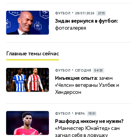
•
ФУТБОЛ
28/07/2026
21:15
Зидан вернулся в футбол:
фотогалерея
Главные темы сейчас
•
ФУТБОЛ
СЕГОДНЯ
04:55
Инъекция опыта:
зачем
«Челси» ветераны Уэлбек и
Хендерсон
•
ФУТБОЛ
ВЧЕРА
19:51
Рашфорд никому не нужен?
«Манчестер Юнайтед» сам
загнал себя в ловушку