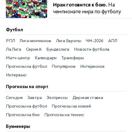
Иран готовится к бою.
На
чемпионате мира по футболу
Футбол
РПЛ
Лига чемпионов
Лига Европы
ЧМ-2026
АПЛ
Ла Лига
Серия А
Бундеслига
Новости футбола
Матч-центр
Календари
Трансферы
Прогнозы на футбол
Популярное
Интересное
Интервью
Прогнозы на спорт
Сегодня
Завтра
Экспрессы
Дерзкая ставка
Прогнозы на футбол
Прогнозы на хоккей
Прогнозы на бои
Прогнозы на теннис
Букмекеры