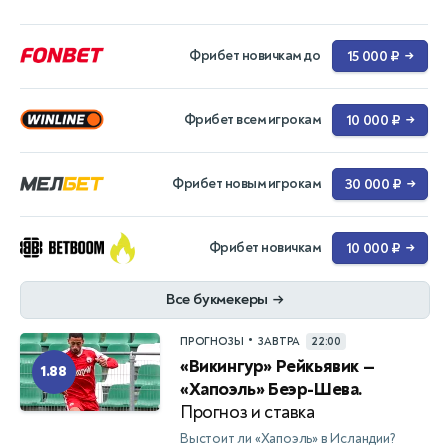
Фрибет новичкам до
15 000 ₽
→
Фрибет всем игрокам
10 000 ₽
→
Фрибет новым игрокам
30 000 ₽
→
Фрибет новичкам
10 000 ₽
→
Все букмекеры
→
•
ПРОГНОЗЫ
ЗАВТРА
22:00
«Викингур» Рейкьявик —
1.88
«Хапоэль» Беэр-Шева.
Прогноз и ставка
Выстоит ли «Хапоэль» в Исландии?