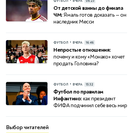
•
ФУТБОЛ
ВЧЕРА
06:23
От детской ванны до финала
ЧМ:
Ямаль готов доказать — он
наследник Месси
•
ФУТБОЛ
ВЧЕРА
16:46
Непростые отношения:
почему и кому «Монако» хочет
продать Головина?
•
ФУТБОЛ
ВЧЕРА
15:32
Футбол по правилам
Инфантино:
как президент
ФИФА подчинил себе весь мир
Выбор читателей