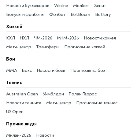
Новости букмекеров
Winline
Мелбет
Зенит
Бонусы и фрибеты
Фонбет
BetBoom
Bettery
Хоккей
КХЛ
НХЛ
ЧМ-2026
МЧМ-2026
Новости хоккея
Матч-центр
Трансферы
Прогнозы на хоккей
Бои
MMA
Бокс
Новости боёв
Прогнозы на бои
Теннис
Australian Open
Уимблдон
Ролан Гаррос
Новости тенниса
Матч-центр
Прогнозы на теннис
US Open
Прочие виды
Милан-2026
Новости