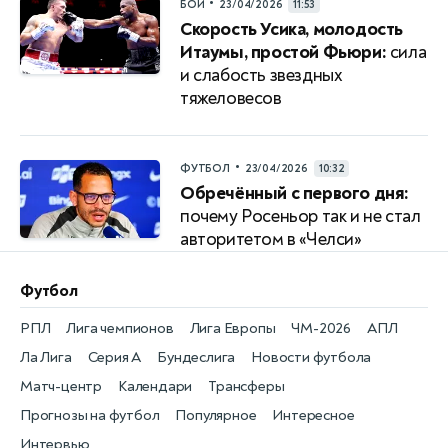
•
БОИ
23/04/2026
11:53
Скорость Усика, молодость
Итаумы, простой Фьюри:
сила
и слабость звездных
тяжеловесов
•
ФУТБОЛ
23/04/2026
10:32
Обречённый с первого дня:
почему Росеньор так и не стал
авторитетом в «Челси»
Футбол
РПЛ
Лига чемпионов
Лига Европы
ЧМ-2026
АПЛ
Ла Лига
Серия А
Бундеслига
Новости футбола
Матч-центр
Календари
Трансферы
Прогнозы на футбол
Популярное
Интересное
Интервью