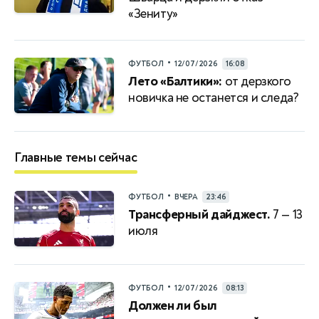
«Зениту»
•
ФУТБОЛ
12/07/2026
16:08
Лето «Балтики»:
от дерзкого
новичка не останется и следа?
Главные темы сейчас
•
ФУТБОЛ
ВЧЕРА
23:46
Трансферный дайджест.
7 — 13
июля
•
ФУТБОЛ
12/07/2026
08:13
Должен ли был