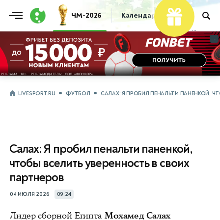
ЧМ-2026
Календарь
Таблица
Пр
...
...
LIVESPORT.RU
ФУТБОЛ
САЛАХ: Я ПРОБИЛ ПЕНАЛЬТИ ПАНЕНКОЙ, Ч
Салах: Я пробил пенальти паненкой,
чтобы вселить уверенность в своих
партнеров
04 ИЮЛЯ 2026
09:24
Лидер сборной Египта
Мохамед Салах