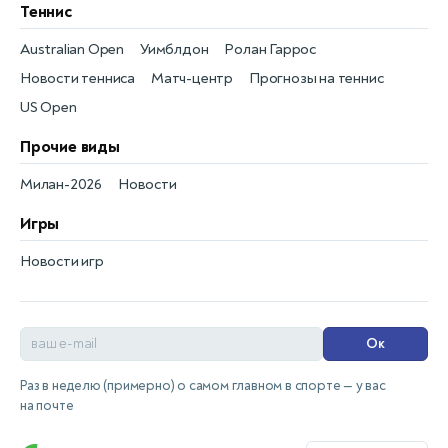
Теннис
Australian Open
Уимблдон
Ролан Гаррос
Новости тенниса
Матч-центр
Прогнозы на теннис
US Open
Прочие виды
Милан-2026
Новости
Игры
Новости игр
Ок
Раз в неделю (примерно) о самом главном в спорте — у вас
на почте