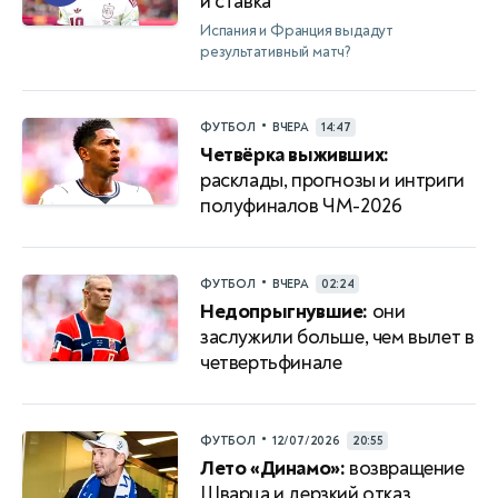
и ставка
Испания и Франция выдадут
результативный матч?
•
ФУТБОЛ
ВЧЕРА
14:47
Четвёрка выживших:
расклады, прогнозы и интриги
полуфиналов ЧМ-2026
•
ФУТБОЛ
ВЧЕРА
02:24
Недопрыгнувшие:
они
заслужили больше, чем вылет в
четвертьфинале
•
ФУТБОЛ
12/07/2026
20:55
Лето «Динамо»:
возвращение
Шварца и дерзкий отказ