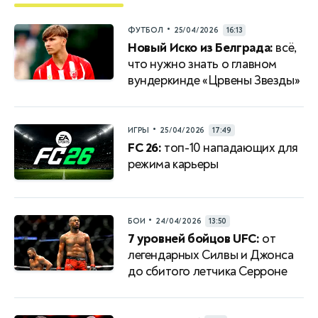
•
ФУТБОЛ
25/04/2026
16:13
Новый Иско из Белграда:
всё,
что нужно знать о главном
вундеркинде «Црвены Звезды»
•
ИГРЫ
25/04/2026
17:49
FC 26:
топ-10 нападающих для
режима карьеры
•
БОИ
24/04/2026
13:50
7 уровней бойцов UFC:
от
легендарных Силвы и Джонса
до сбитого летчика Серроне