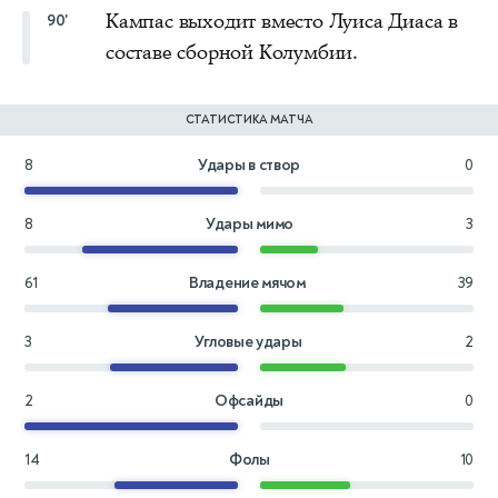
Кампас выходит вместо Луиса Диаса в
90'
составе сборной Колумбии.
СТАТИСТИКА МАТЧА
8
Удары в створ
0
8
Удары мимо
3
61
Владение мячом
39
3
Угловые удары
2
2
Офсайды
0
14
Фолы
10