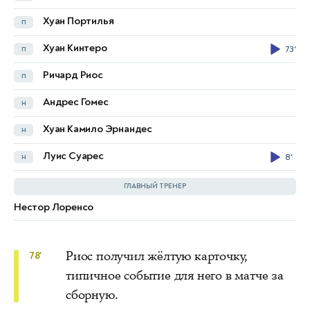
Кристофер Бонсу Баа
п
Хуан Портилья
п
Абдул Фатаву
п
62'
66'
Хуан Кинтеро
п
73'
Эрнест Нуама
п
79'
Ричард Риос
п
Элиша Овусу
п
62'
Андрес Гомес
н
Камал Дин Сулемана
п
Хуан Камило Эрнандес
н
Принс Квабена Аду
н
79'
Луис Суарес
н
8'
Брендон Томас-Асанте
н
ГЛАВНЫЙ ТРЕНЕР
Нестор Лоренсо
Карлуш Куэйруш
Риос получил жёлтую карточку,
78'
типичное событие для него в матче за
сборную.