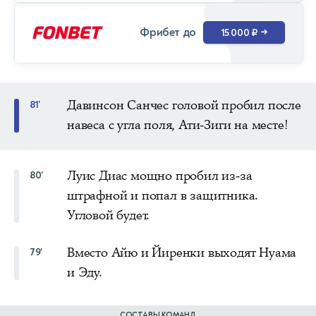
Фрибет до
15 000 ₽
→
Давинсон Санчес головой пробил после
81'
навеса с угла поля, Ати-Зиги на месте!
Луис Диас мощно пробил из-за
80'
штрафной и попал в защитника.
Угловой будет.
Вместо Айю и Йиренки выходят Нуама
79'
и Эду.
СОСТАВЫ КОМАНД