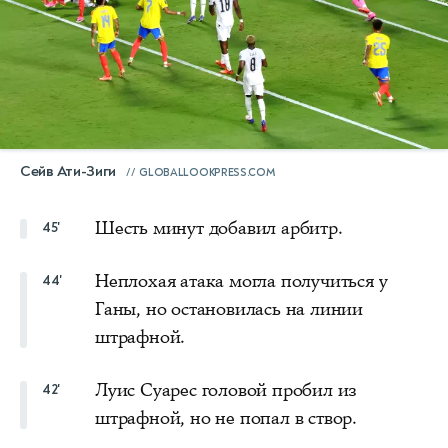
Сейв Ати-Зиги
GLOBALLOOKPRESS.COM
Шесть минут добавил арбитр.
45'
Неплохая атака могла получиться у
44'
Ганы, но остановилась на линии
штрафной.
Луис Суарес головой пробил из
42'
штрафной, но не попал в створ.