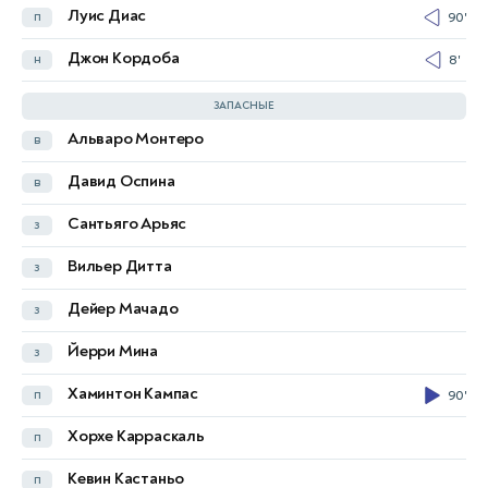
Луис Диас
п
90'
Энтойн Семеньо
н
Джон Кордоба
н
8'
Иньяки Уильямс
н
62'
ЗАПАСНЫЕ
Альваро Монтеро
в
Джозеф Ананг
в
Давид Оспина
в
Бенджамин Асаре
в
Сантьяго Арьяс
з
Джонас Аджей Аджети
з
Вильер Дитта
з
Абдул Рахман Баба
з
Дейер Мачадо
з
Абдул Мумин
з
Йерри Мина
з
Коджо Пепра Оппонг
з
Хаминтон Кампас
п
90'
Алиду Сейду
з
13'
76'
Хорхе Карраскаль
п
Огастин Боаки
п
Кевин Кастаньо
п