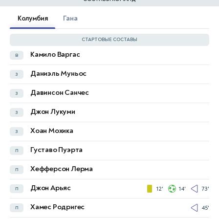
Колумбия
Гана
СТАРТОВЫЕ СОСТАВЫ
Камило Варгас
в
Лоуренс Ати-Зиги
в
Даниэль Муньос
з
Гидеон Менса
з
Давинсон Санчес
з
Джером Опоку
з
Джон Лукуми
з
Деррик Люккассен
з
Хоан Мохика
з
Марвен Сеная
з
13'
Густаво Пуэрта
п
Кваси Сибо
п
62'
Хефферсон Лерма
п
Калеб Йиренки
п
49'
79'
Джон Арьяс
п
12'
14'
73'
Томас Парти
п
Хамес Родригес
п
45'
Джордан Айю
н
79'