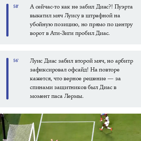
А сейчас-то как не забил Диас?! Пуэрта
58'
выкатил мяч Луису в штрафной на
убойную позицию, но прямо по центру
ворот в Ати-Зиги пробил Диас.
Луис Диас забил второй мяч, но арбитр
56'
зафиксировал офсайд! На повторе
кажется, что верное решение — за
спинами защитников был Диас в
момент паса Лермы.