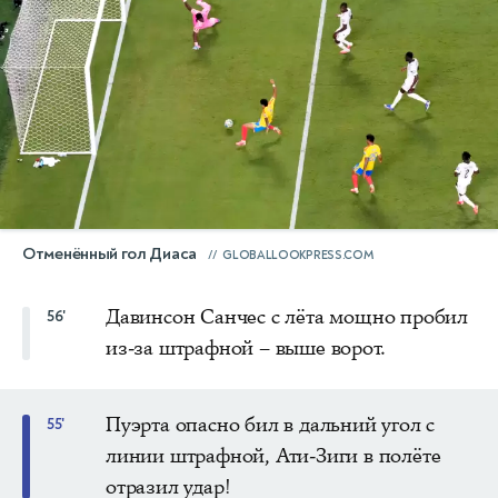
Отменённый гол Диаса
GLOBALLOOKPRESS.COM
Давинсон Санчес с лёта мощно пробил
56'
из-за штрафной – выше ворот.
Пуэрта опасно бил в дальний угол с
55'
линии штрафной, Ати-Зиги в полёте
отразил удар!