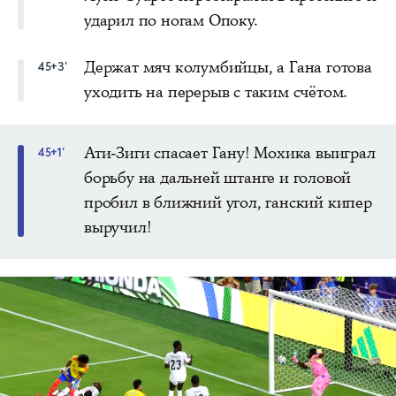
ударил по ногам Опоку.
Держат мяч колумбийцы, а Гана готова
45+3'
уходить на перерыв с таким счётом.
Ати-Зиги спасает Гану! Мохика выиграл
45+1'
борьбу на дальней штанге и головой
пробил в ближний угол, ганский кипер
выручил!