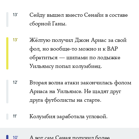
Сейду вышел вместо Сенайи в составе
13'
сборной Ганы.
Жёлтую получил Джон Ариас за свой
13'
фол, но вообще-то можно и к ВАР
обратиться — шипами по лодыжке
Уильямсу попал колумбиец.
Вторая волна атаки закончилась фолом
12'
Ариаса на Уильямсе. Не щадят друг
друга футболисты на старте.
Колумбия заработала угловой.
11'
А вот сам Сеная получил более
10'