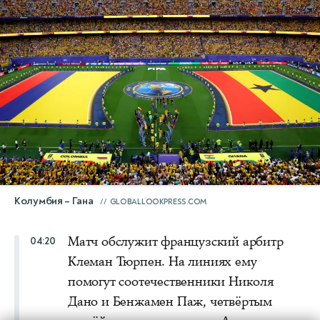
Колумбия – Гана
GLOBALLOOKPRESS.COM
Матч обслужит французский арбитр
04:20
Клеман Тюрпен. На линиях ему
помогут соотечественники Николя
Дано и Бенжамен Паж, четвёртым