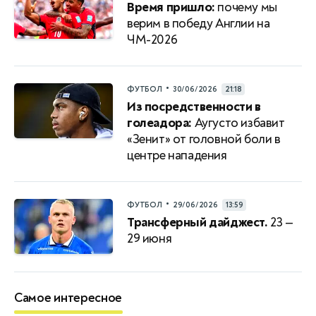
Время пришло:
почему мы
верим в победу Англии на
ЧМ-2026
•
ФУТБОЛ
30/06/2026
21:18
Из посредственности в
голеадора:
Аугусто избавит
«Зенит» от головной боли в
центре нападения
•
ФУТБОЛ
29/06/2026
13:59
Трансферный дайджест.
23 —
29 июня
Самое интересное