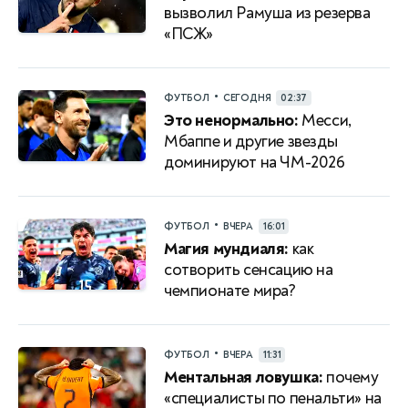
вызволил Рамуша из резерва
«ПСЖ»
•
ФУТБОЛ
СЕГОДНЯ
02:37
Это ненормально:
Месси,
Мбаппе и другие звезды
доминируют на ЧМ-2026
•
ФУТБОЛ
ВЧЕРА
16:01
Магия мундиаля:
как
сотворить сенсацию на
чемпионате мира?
•
ФУТБОЛ
ВЧЕРА
11:31
Ментальная ловушка:
почему
«специалисты по пенальти» на