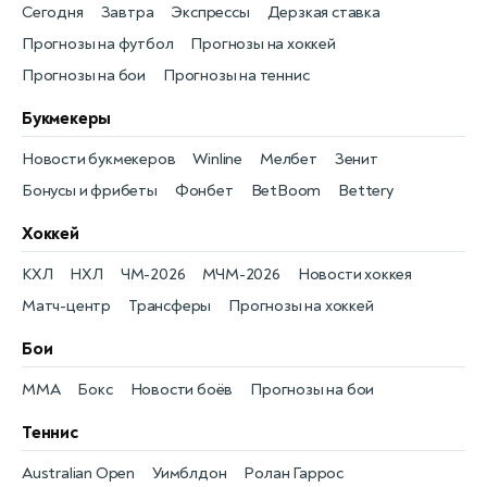
Сегодня
Завтра
Экспрессы
Дерзкая ставка
Прогнозы на футбол
Прогнозы на хоккей
Прогнозы на бои
Прогнозы на теннис
Букмекеры
Новости букмекеров
Winline
Мелбет
Зенит
Бонусы и фрибеты
Фонбет
BetBoom
Bettery
Хоккей
КХЛ
НХЛ
ЧМ-2026
МЧМ-2026
Новости хоккея
Матч-центр
Трансферы
Прогнозы на хоккей
Бои
MMA
Бокс
Новости боёв
Прогнозы на бои
Теннис
Australian Open
Уимблдон
Ролан Гаррос