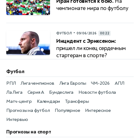
Иран готовится к бою.
На
чемпионате мира по футболу
•
ФУТБОЛ
09/06/2026
00:22
Инцидент с Эриксеном:
пришел ли конец сердечным
стартерам в спорте?
Футбол
РПЛ
Лига чемпионов
Лига Европы
ЧМ-2026
АПЛ
Ла Лига
Серия А
Бундеслига
Новости футбола
Матч-центр
Календари
Трансферы
Прогнозы на футбол
Популярное
Интересное
Интервью
Прогнозы на спорт