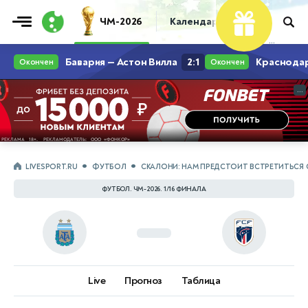
ЧМ-2026
Календарь
Таблица
Пр
...
...
LIVESPORT.RU
ФУТБОЛ
СКАЛОНИ: НАМ ПРЕДСТОИТ ВСТРЕТИТЬСЯ
ФУТБОЛ. ЧМ-2026. 1/16 ФИНАЛА
Live
Прогноз
Таблица