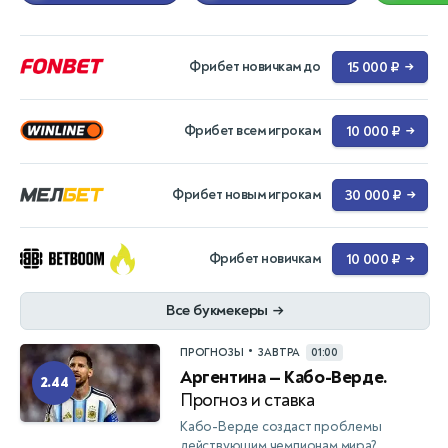
Фрибет новичкам до
15 000 ₽
→
Фрибет всем игрокам
10 000 ₽
→
Фрибет новым игрокам
30 000 ₽
→
Фрибет новичкам
10 000 ₽
→
Все букмекеры
→
•
ПРОГНОЗЫ
ЗАВТРА
01:00
Аргентина — Кабо-Верде.
2.44
Прогноз и ставка
Кабо-Верде создаст проблемы
действующим чемпионам мира?