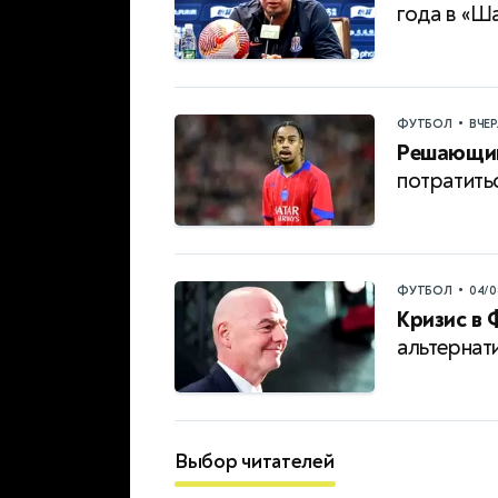
года в «Ш
•
ФУТБОЛ
ВЧЕ
Решающий
потратить
•
ФУТБОЛ
04/0
Кризис в 
альтернат
Выбор читателей