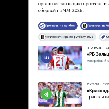
организовали акцию протеста, в
сборной на ЧМ-2026.
Прогнозы на футбол
Прогнозы на Ч
Чемпионат мира по футболу 2026
С
•
ПРОГНОЗЫ
С
«РБ Зальц
1.86
Австрийский к
•
ФУТБОЛ
ВЧЕ
«Краснода
трансляци