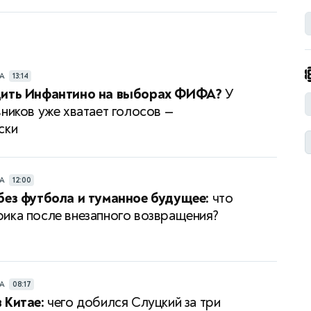
РА
13:14
дить Инфантино на выборах ФИФА?
У
вников уже хватает голосов —
ски
РА
12:00
без футбола и туманное будущее:
что
ика после внезапного возвращения?
РА
08:17
 Китае:
чего добился Слуцкий за три