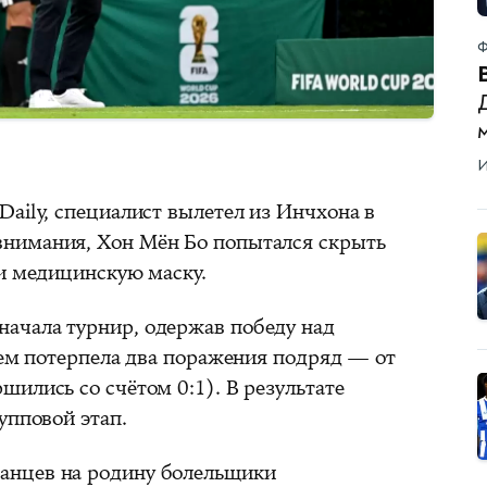
Ф
Д
И
aily, специалист вылетел из Инчхона в
нимания, Хон Мён Бо попытался скрыть
 и медицинскую маску.
ачала турнир, одержав победу над
тем потерпела два поражения подряд — от
ились со счётом 0:1). В результате
упповой этап.
анцев на родину болельщики