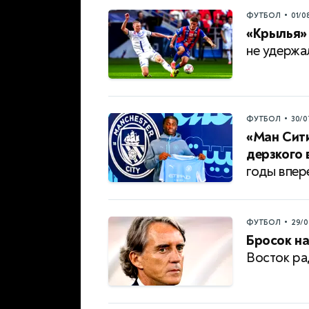
•
ФУТБОЛ
01/0
«Крылья» 
не удержа
•
ФУТБОЛ
30/0
«Ман Сити
дерзкого 
годы впер
•
ФУТБОЛ
29/0
Бросок на
Восток ра