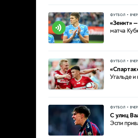
•
ФУТБОЛ
ВЧЕ
«Зенит» —
матча Куб
•
ФУТБОЛ
ВЧЕ
«Спартак»
Угальде и
•
ФУТБОЛ
ВЧЕ
С улиц Ва
Эспи прив