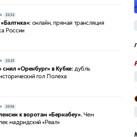
РА
22:52
 «Балтика»:
онлайн, прямая трансляция
ка России
РА
22:25
 смял «Оренбург» в Кубке:
дубль
 исторический гол Полеха
РА
20:56
ленсии к воротам «Бернабеу».
Чем
лек мадридский «Реал»