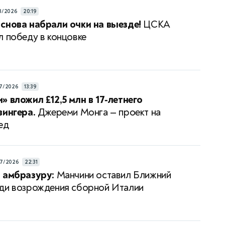
8/2026
20:19
снова набрали очки на выезде!
ЦСКА
л победу в концовке
7/2026
13:39
» вложил £12,5 млн в 17‑летнего
вингера.
Джереми Монга — проект на
ед
7/2026
22:31
 амбразуру:
Манчини оставил Ближний
ди возрождения сборной Италии