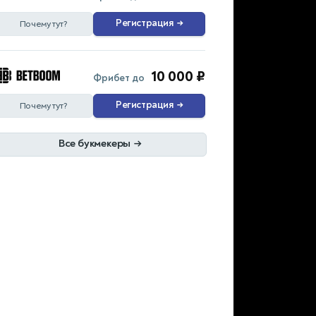
Регистрация
→
Почему тут?
10 000 ₽
Фрибет до
Регистрация
→
Почему тут?
Все букмекеры
→