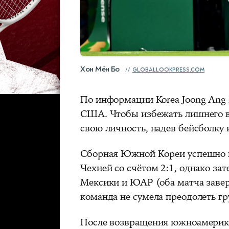
Хон Мён Бо
GLOBALLOOKPRESS.COM
По информации Korea Joong Ang D
США. Чтобы избежать лишнего в
свою личность, надев бейсболку
Сборная Южной Кореи успешно н
Чехией со счётом 2:1, однако за
Мексики и ЮАР (оба матча заверш
команда не сумела преодолеть гр
После возвращения южноамерик