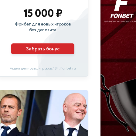
15 000 ₽
Фрибет для новых игроков
без депозита
Забрать бонус
Акция для новых игроков. 18+. Fonbet.ru