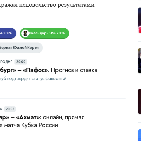
ыражая недовольство результатами
М-2026
Календарь
ЧМ-2026
борная Южной Кореи
ЕГОДНЯ
20:00
бург» — «Пафос».
Прогноз и ставка
луб подтвердит статус фаворита?
РА
23:03
р» — «Ахмат»:
онлайн, прямая
я матча Кубка России