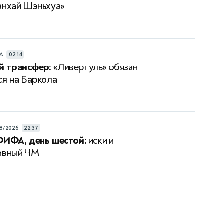
анхай Шэньхуа»
РА
02:14
 трансфер:
«Ливерпуль» обязан
ся на Баркола
8/2026
22:37
ФИФА, день шестой:
иски и
ивный ЧМ