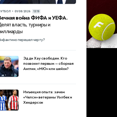
•
УТБОЛ
01/08/2026
13:19
Вечная война ФИФА и УЕФА.
елят власть, турниры и
миллиарды
нфантино перешел черту?
Эдди Хау свободен. Кто
позвонит первым — сборная
Англии, «МЮ» или шейхи?
Инъекция опыта: зачем
«Челси» ветераны Уэлбек и
Хендерсон