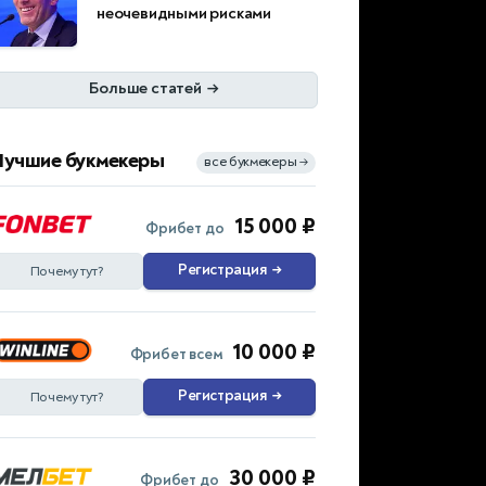
неочевидными рисками
Больше статей
→
Лучшие букмекеры
все букмекеры
→
15 000 ₽
Фрибет до
Регистрация
→
Почему тут?
10 000 ₽
Фрибет всем
Регистрация
→
Почему тут?
30 000 ₽
Фрибет до