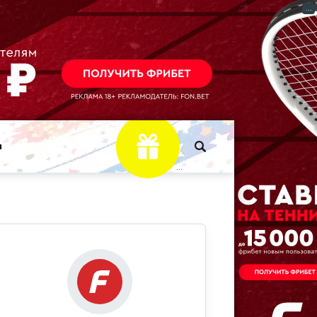
...
ы
...