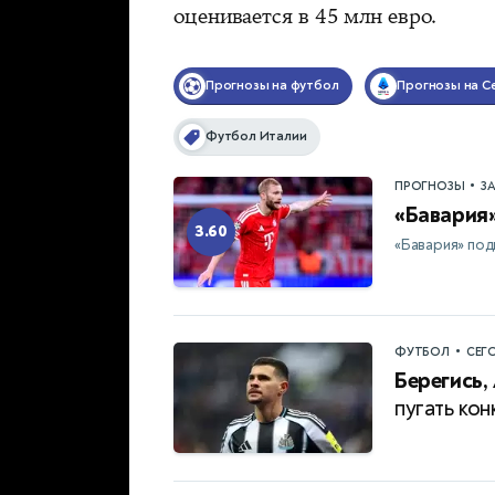
оценивается в 45 млн евро.
Прогнозы на футбол
Прогнозы на С
Футбол Италии
•
ПРОГНОЗЫ
З
«Бавария»
3.60
«Бавария» под
•
ФУТБОЛ
СЕГ
Берегись,
пугать ко