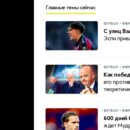
Главные темы сейчас
•
ФУТБОЛ
ВЧЕ
С улиц Ва
Эспи прив
•
ФУТБОЛ
ВЧЕ
Как побе
его проти
теоретиче
•
ФУТБОЛ
ВЧЕ
600 дней 
ждет Мудр