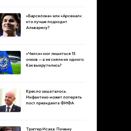
«Барселона» или «Арсенал»:
кто лучше подходит
Альваресу?
«Челси» мог лишиться 15
очков — а не сняли ни одного.
Как выкрутились?
Кресло зашаталось.
Инфантино может потерять
пост президента ФИФА
Триггер Исака: Почему