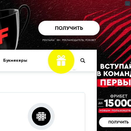
...
Букмекеры
...