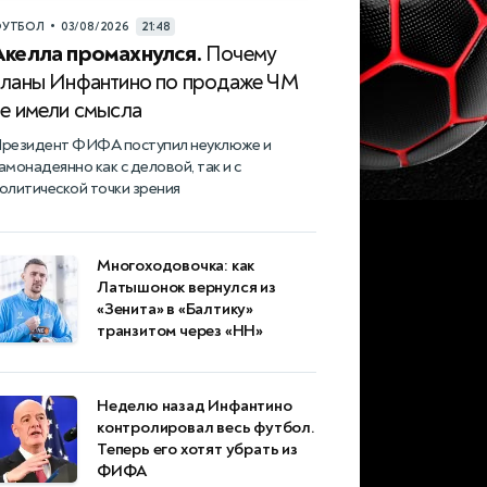
•
УТБОЛ
03/08/2026
21:48
Акелла промахнулся.
Почему
планы Инфантино по продаже ЧМ
не имели смысла
резидент ФИФА поступил неуклюже и
амонадеянно как с деловой, так и с
олитической точки зрения
Многоходовочка: как
Латышонок вернулся из
«Зенита» в «Балтику»
транзитом через «НН»
Неделю назад Инфантино
контролировал весь футбол.
Теперь его хотят убрать из
ФИФА