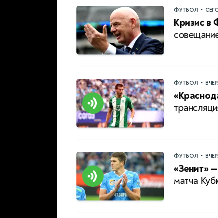
•
ФУТБОЛ
СЕГ
Кризис в 
совещание
•
ФУТБОЛ
ВЧЕ
«Краснода
трансляци
•
ФУТБОЛ
ВЧЕ
«Зенит» —
матча Куб