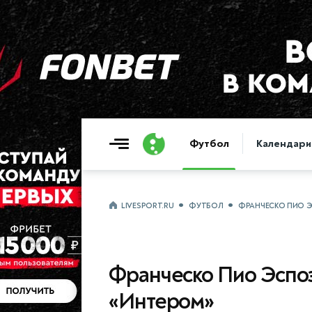
Футбол
Календари
LIVESPORT.RU
ФУТБОЛ
ФРАНЧЕСКО ПИО Э
Франческо Пио Эспоз
«Интером»