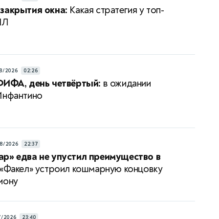
закрытия окна:
Какая стратегия у топ-
ПЛ
8/2026
02:26
ФИФА, день четвёртый:
в ожидании
Инфантино
8/2026
22:37
р» едва не упустил преимущество в
«Факел» устроил кошмарную концовку
иону
7/2026
23:40