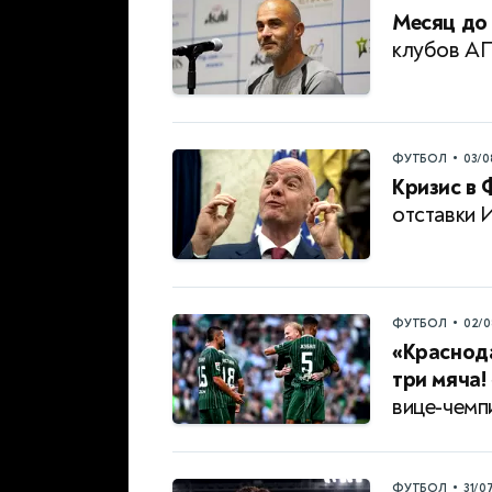
Месяц до 
клубов А
•
ФУТБОЛ
03/0
Кризис в 
отставки 
•
ФУТБОЛ
02/0
«Краснода
три мяча!
вице-чемп
•
ФУТБОЛ
31/0