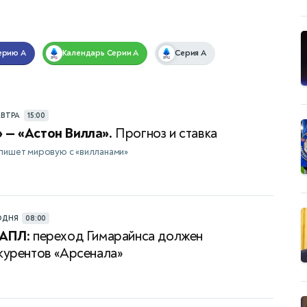
ерию А
Календарь
Серии А
Серия A
АВТРА
15:00
 — «Астон Вилла».
Прогноз и ставка
пишет мировую с «вилланами»
ОДНЯ
08:00
 АПЛ:
переход Гимарайнса должен
нкурентов «Арсенала»