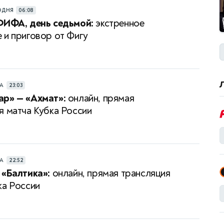
ОДНЯ
06:08
ФИФА, день седьмой:
экстренное
 и приговор от Фигу
РА
23:03
р» — «Ахмат»:
онлайн, прямая
я матча Кубка России
РА
22:52
 «Балтика»:
онлайн, прямая трансляция
ка России