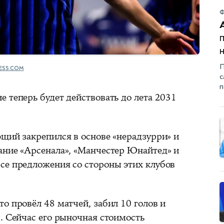
Ф
П
ESS.COM
с
п
 теперь будет действовать до лета 2031
ющий закрепился в основе «нерадзурри» и
ание «Арсенала», «Манчестер Юнайтед» и
се предложения со стороны этих клубов
о провёл 48 матчей, забил 10 голов и
. Сейчас его рыночная стоимость