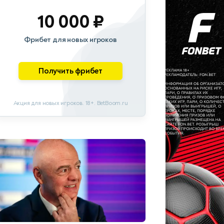
10 000 ₽
Фрибет для новых игроков
Получить фрибет
Акция для новых игроков. 18+. BetBoom.ru