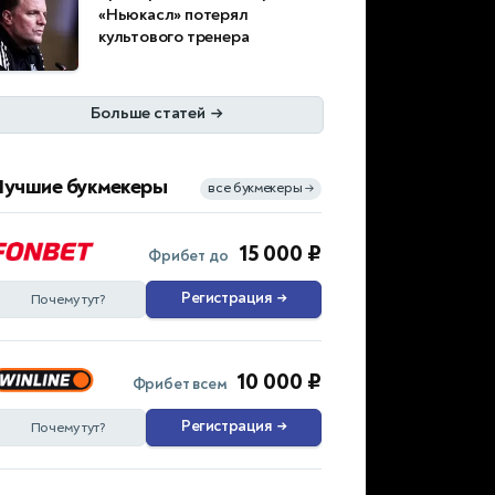
«Ньюкасл» потерял
культового тренера
Больше статей
→
Лучшие букмекеры
все букмекеры
→
15 000 ₽
Фрибет до
Регистрация
→
Почему тут?
10 000 ₽
Фрибет всем
Регистрация
→
Почему тут?