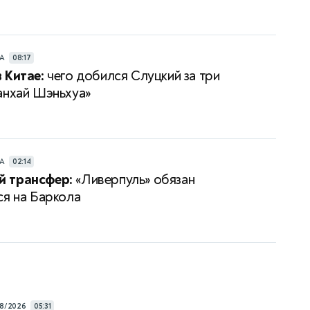
РА
08:17
 Китае:
чего добился Слуцкий за три
анхай Шэньхуа»
РА
02:14
 трансфер:
«Ливерпуль» обязан
ся на Баркола
8/2026
05:31