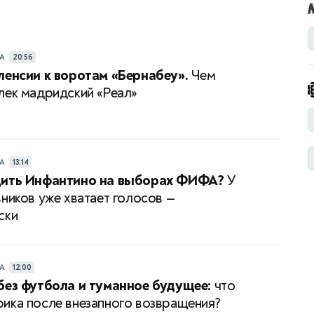
РА
20:56
ленсии к воротам «Бернабеу».
Чем
лек мадридский «Реал»
РА
13:14
дить Инфантино на выборах ФИФА?
У
вников уже хватает голосов —
ски
РА
12:00
без футбола и туманное будущее:
что
ика после внезапного возвращения?