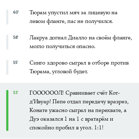
Тюрам упустил мяч за лицевую на
60'
левом фланге, пас не получился.
Лакруа догнал Диалло на своём фланге,
58'
могло получиться опасно.
Синго здорово сыграл в отборе против
55'
Тюрама, угловой будет.
ГООООООЛ! Сравнивает счёт Кот-
53'
д’Ивуар! Пепе отдал передачу вразрез,
Конате ужасно сыграл на перехвате, а
Дуэ оказался 1 на 1 с вратарём и
спокойно пробил в угол. 1:1!