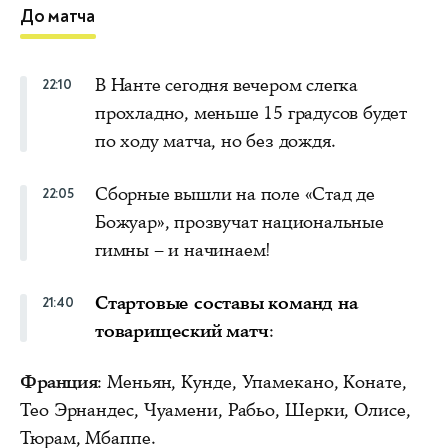
До матча
В Нанте сегодня вечером слегка
22:10
прохладно, меньше 15 градусов будет
по ходу матча, но без дождя.
Сборные вышли на поле «Стад де
22:05
Божуар», прозвучат национальные
гимны – и начинаем!
Стартовые составы команд на
21:40
товарищеский матч
:
Франция
: Меньян, Кунде, Упамекано, Конате,
Тео Эрнандес, Чуамени, Рабьо, Шерки, Олисе,
Тюрам, Мбаппе.