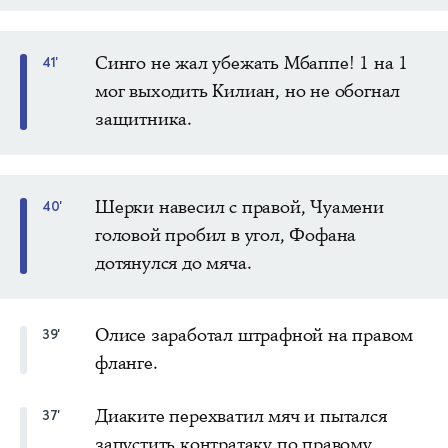
Синго не жал убежать Мбаппе! 1 на 1
41'
мог выходить Килиан, но не обогнал
защитника.
Шерки навесил с правой, Чуамени
40'
головой пробил в угол, Фофана
дотянулся до мяча.
Олисе заработал штрафной на правом
39'
фланге.
Диаките перехватил мяч и пытался
37'
запустить контратаку по правому