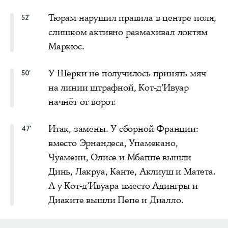
Тюрам нарушил правила в центре поля,
52'
слишком активно размахивал локтям
Маркюс.
У Шерки не получилось принять мяч
50'
на линии штрафной, Кот-д’Ивуар
начнёт от ворот.
Итак, замены. У сборной Франции:
47'
вместо Эрнандеса, Упамекано,
Чуамени, Олисе и Мбаппе вышли
Динь, Лакруа, Канте, Аклиуш и Матета.
А у Кот-д’Ивуара вместо Адингры и
Диаките вышли Пепе и Диалло.