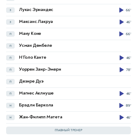
Жан-Мишель Сери
п
Лукас Эрнандес
з
66'
Ибраим Сангаре
п
67'
Максанс Лакруа
з
46'
Парфе Гиагон
п
Ману Коне
п
66'
Анж-Йоан Бонни
н
68'
Усман Дембеле
п
Амад Диалло
н
46'
84'
Н’Голо Канте
п
46'
Николя Пепе
н
46'
Уоррен Заир-Эмери
п
78'
Эванн Гессан
н
Дезире Дуэ
п
Базумана Туре
н
67'
Магнес Аклиуше
п
46'
Mohamed Kone
Брэдли Баркола
н
89'
Christ Ravynel Inao Oulai
68'
Жан-Филипп Матета
н
46'
Emerse Fae
ГЛАВНЫЙ ТРЕНЕР