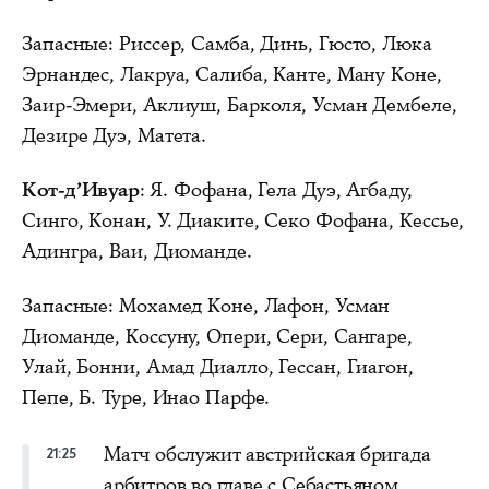
Запасные: Риссер, Самба, Динь, Гюсто, Люка
Эрнандес, Лакруа, Салиба, Канте, Ману Коне,
Заир-Эмери, Аклиуш, Барколя, Усман Дембеле,
Дезире Дуэ, Матета.
Кот-д’Ивуар
: Я. Фофана, Гела Дуэ, Агбаду,
Синго, Конан, У. Диаките, Секо Фофана, Кессье,
Адингра, Ваи, Диоманде.
Запасные: Мохамед Коне, Лафон, Усман
Диоманде, Коссуну, Опери, Сери, Сангаре,
Улай, Бонни, Амад Диалло, Гессан, Гиагон,
Пепе, Б. Туре, Инао Парфе.
Матч обслужит австрийская бригада
21:25
арбитров во главе с Себастьяном