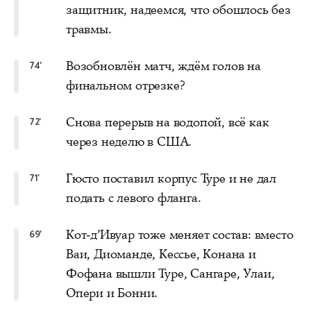
защитник, надеемся, что обошлось без
травмы.
Возобновлён матч, ждём голов на
74'
финальном отрезке?
Снова перерыв на водопой, всё как
72'
через неделю в США.
Гюсто поставил корпус Туре и не дал
71'
подать с левого фланга.
Кот-д’Ивуар тоже меняет состав: вместо
69'
Ваи, Диоманде, Кессье, Конана и
Фофана вышли Туре, Сангаре, Улаи,
Опери и Бонни.