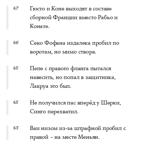
Гюсто и Коне выходят в составе
67'
сборной Франции вместо Рабьо и
Конате.
Секо Фофана издалека пробил по
66'
воротам, но мимо створа.
Пепе с правого фланга пытался
65'
навесить, но попал в защитника,
Лакруа это был.
Не получился пас вперёд у Шерки,
65'
Синго перехватил.
Ваи низом из-за штрафной пробил с
63'
правой – на месте Меньян.