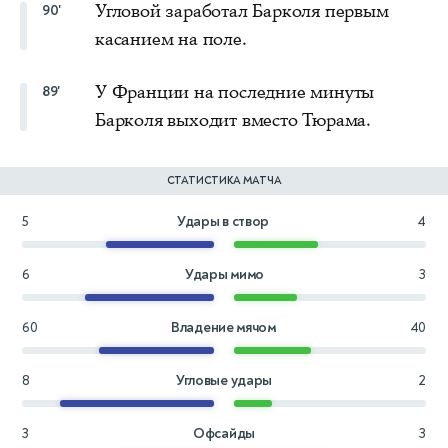
Угловой заработал Барколя первым
90'
касанием на поле.
У Франции на последние минуты
89'
Барколя выходит вместо Тюрама.
СТАТИСТИКА МАТЧА
5
Удары в створ
4
6
Удары мимо
3
60
Владение мячом
40
8
Угловые удары
2
3
Офсайды
3