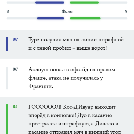
8
Фолы
9
Туре получил мяч на линии штрафной
88'
и с левой пробил – выше ворот!
Аклиуш попал в офсайд на правом
86'
фланге, атака не получилась у
Франции.
ГООООООЛ! Кот-Д'Ивуар выходит
84'
вперёд в концовке! Дуэ в касание
прострелил в штрафную, а Диалло в
касание отправил мяч в нижний угол