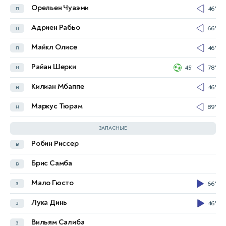
Орельен Чуаэми
п
46'
Секо Фофана
п
68'
Адриен Рабьо
п
66'
Франк Кессье
п
45+1'
68'
Майкл Олисе
п
46'
Саймон Адингра
н
46'
Райан Шерки
н
45'
78'
Элье Ваи
н
67'
Килиан Мбаппе
н
46'
Ян Дьоманде
н
67'
Маркус Тюрам
н
89'
Умар Диаките
н
46'
ЗАПАСНЫЕ
Робин Риссер
в
Альбан Лафон
в
Брис Самба
в
Усман Дьоманде
з
75'
Мало Гюсто
з
66'
Одилон Коссуну
з
Лука Динь
з
46'
Кристофер Опери
з
68'
Вильям Салиба
з