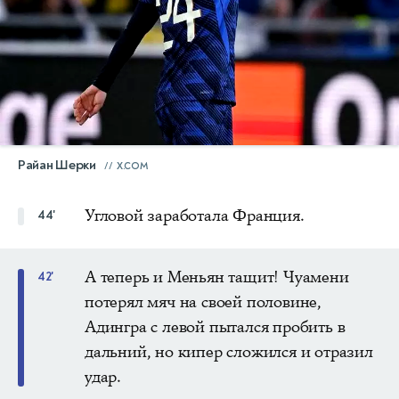
Райан Шерки
X.COM
Угловой заработала Франция.
44'
А теперь и Меньян тащит! Чуамени
42'
потерял мяч на своей половине,
Адингра с левой пытался пробить в
дальний, но кипер сложился и отразил
удар.