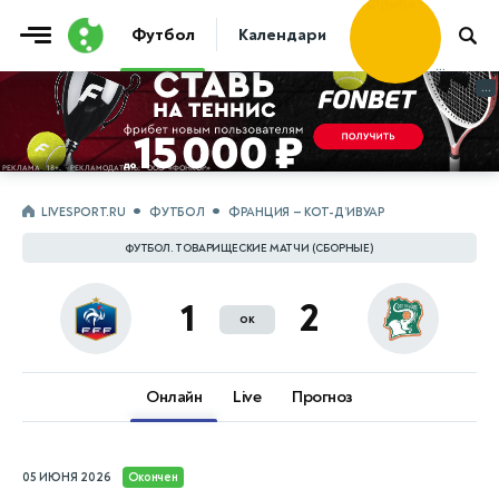
Фрибет
Футбол
Календари
Таблицы
Матчи
30 000 ₽
...
...
LIVESPORT.RU
ФУТБОЛ
ФРАНЦИЯ — КОТ-Д’ИВУАР
ФУТБОЛ. ТОВАРИЩЕСКИЕ МАТЧИ (СБОРНЫЕ)
1
2
ок
Онлайн
Live
Прогноз
05 ИЮНЯ 2026
Окончен