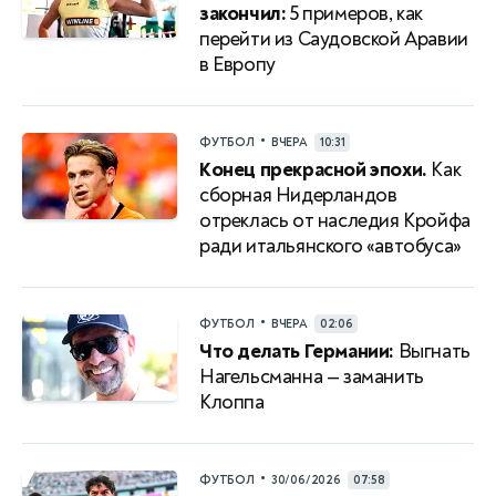
закончил:
5 примеров, как
перейти из Саудовской Аравии
в Европу
•
ФУТБОЛ
ВЧЕРА
10:31
Конец прекрасной эпохи.
Как
сборная Нидерландов
отреклась от наследия Кройфа
ради итальянского «автобуса»
•
ФУТБОЛ
ВЧЕРА
02:06
Что делать Германии:
Выгнать
Нагельсманна — заманить
Клоппа
•
ФУТБОЛ
30/06/2026
07:58