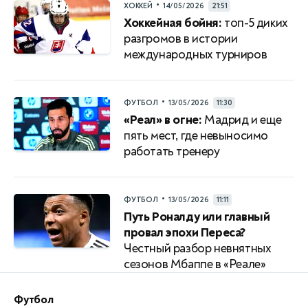
•
ХОККЕЙ
14/05/2026
21:51
Хоккейная бойня:
топ-5 диких
разгромов в истории
международных турниров
•
ФУТБОЛ
13/05/2026
11:30
«Реал» в огне:
Мадрид и еще
пять мест, где невыносимо
работать тренеру
•
ФУТБОЛ
13/05/2026
11:11
Путь Роналду или главный
провал эпохи Переса?
Честный разбор невнятных
сезонов Мбаппе в «Реале»
Футбол