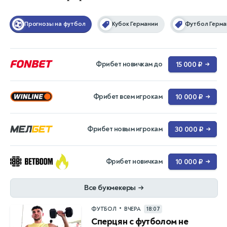
Прогнозы на футбол
Кубок Германии
Футбол Герма
Фрибет новичкам до
15 000 ₽
→
Фрибет всем игрокам
10 000 ₽
→
Фрибет новым игрокам
30 000 ₽
→
Фрибет новичкам
10 000 ₽
→
Все букмекеры
→
•
ФУТБОЛ
ВЧЕРА
18:07
Сперцян с футболом не