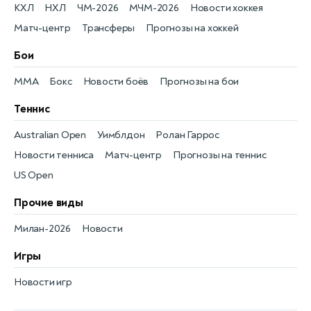
КХЛ
НХЛ
ЧМ-2026
МЧМ-2026
Новости хоккея
Матч-центр
Трансферы
Прогнозы на хоккей
Бои
MMA
Бокс
Новости боёв
Прогнозы на бои
Теннис
Australian Open
Уимблдон
Ролан Гаррос
Новости тенниса
Матч-центр
Прогнозы на теннис
US Open
Прочие виды
Милан-2026
Новости
Игры
Новости игр