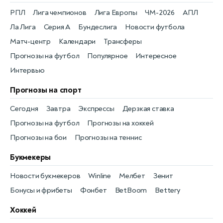
РПЛ
Лига чемпионов
Лига Европы
ЧМ-2026
АПЛ
Ла Лига
Серия А
Бундеслига
Новости футбола
Матч-центр
Календари
Трансферы
Прогнозы на футбол
Популярное
Интересное
Интервью
Прогнозы на спорт
Сегодня
Завтра
Экспрессы
Дерзкая ставка
Прогнозы на футбол
Прогнозы на хоккей
Прогнозы на бои
Прогнозы на теннис
Букмекеры
Новости букмекеров
Winline
Мелбет
Зенит
Бонусы и фрибеты
Фонбет
BetBoom
Bettery
Хоккей