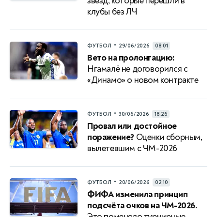
звезд, которые перешли в
клубы без ЛЧ
•
ФУТБОЛ
29/06/2026
08:01
Вето на пролонгацию:
Нгамалё не договорился с
«Динамо» о новом контракте
•
ФУТБОЛ
30/06/2026
18:26
Провал или достойное
поражение?
Оценки сборным,
вылетевшим с ЧМ-2026
•
ФУТБОЛ
20/06/2026
02:10
ФИФА изменила принцип
подсчёта очков на ЧМ-2026.
Это поменяло турнирные