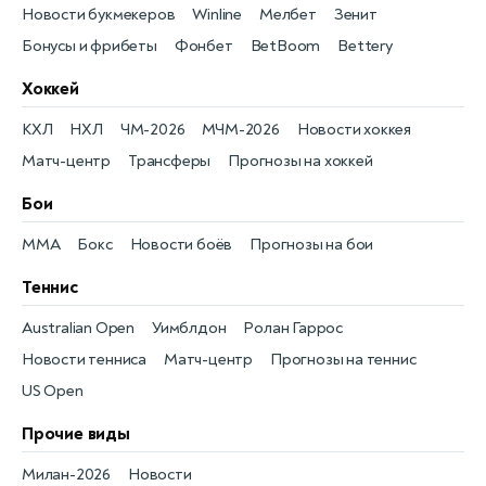
Новости букмекеров
Winline
Мелбет
Зенит
Бонусы и фрибеты
Фонбет
BetBoom
Bettery
Хоккей
КХЛ
НХЛ
ЧМ-2026
МЧМ-2026
Новости хоккея
Матч-центр
Трансферы
Прогнозы на хоккей
Бои
MMA
Бокс
Новости боёв
Прогнозы на бои
Теннис
Australian Open
Уимблдон
Ролан Гаррос
Новости тенниса
Матч-центр
Прогнозы на теннис
US Open
Прочие виды
Милан-2026
Новости