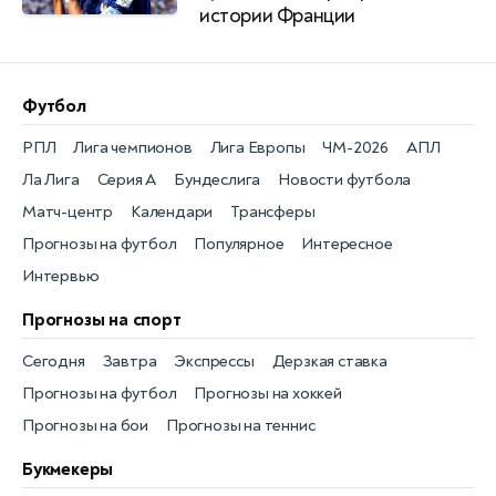
истории Франции
Футбол
РПЛ
Лига чемпионов
Лига Европы
ЧМ-2026
АПЛ
Ла Лига
Серия А
Бундеслига
Новости футбола
Матч-центр
Календари
Трансферы
Прогнозы на футбол
Популярное
Интересное
Интервью
Прогнозы на спорт
Сегодня
Завтра
Экспрессы
Дерзкая ставка
Прогнозы на футбол
Прогнозы на хоккей
Прогнозы на бои
Прогнозы на теннис
Букмекеры