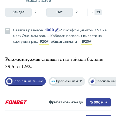
СТАВКА НА МАТЧ #1
Зайдёт
?
Нет
?
=
23
1000
Ставка в размере
₽
с коэффициентом
1.92
на
матч
Оже-Альяссим — Коболли
позволит вывести на
карту выигрыш
920₽
, общая выплата —
1920₽
Рекомендуемая ставка:
тотал геймов больше
39,5 за
1.92
.
Прогнозы на теннис
Прогнозы на ATP
Прогнозы на 
Фрибет новичкам до
15 000 ₽
→