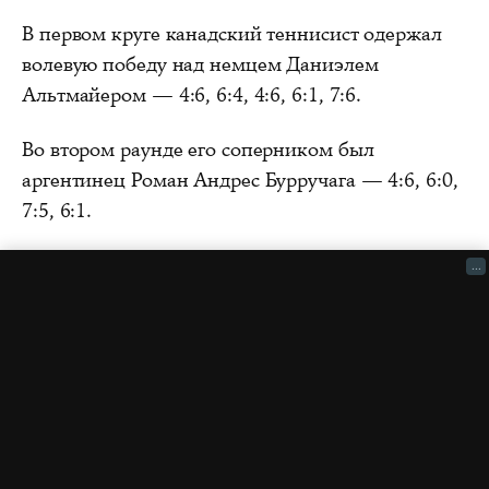
В первом круге канадский теннисист одержал
волевую победу над немцем Даниэлем
Альтмайером — 4:6, 6:4, 4:6, 6:1, 7:6.
Во втором раунде его соперником был
аргентинец Роман Андрес Бурручага — 4:6, 6:0,
7:5, 6:1.
...