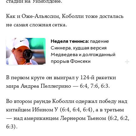
стадии на Уимблдоне.
Как и Оже-Альяссим, Коболли тоже досталась
не самая сложная сетка.
Неделя тенниса:
падение
Синнера, худшая версия
Медведева и долгожданный
прорыв Фонсеки
В первом круге он выиграл у 124-й ракетки
мира Андреа Пеллегрино — 6:4, 7:6, 6:3.
Во втором раунде Коболли одержал победу над
китайцем Ибином У (6:4, 6:4, 6:4), а в третьем
— над американцем Лернером Тьеном (6:2, 6:2,
6:3).