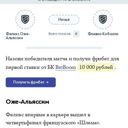
Ничья
Феликс Оже-
Флавио Коболли
Всего голосов:
0
Альяссим
Назови победителя матча и получи фрибет для
первой ставки от БК
BetBoom
10 000 рублей
.
Получить фрибет
→
Оже-Альяссим
Феликс впервые в карьере вышел в
четвертьфинал французского «Шлема».