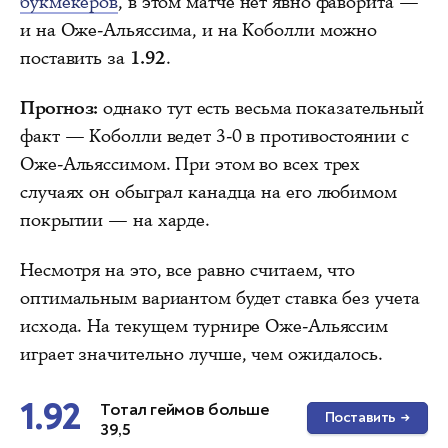
букмекеров
, в этом матче нет явно фаворита —
и на Оже-Альяссима, и на Коболли можно
поставить за
1.92
.
Прогноз:
однако тут есть весьма показательный
факт — Коболли ведет 3-0 в противостоянии с
Оже-Альяссимом. При этом во всех трех
случаях он обыграл канадца на его любимом
покрытии — на харде.
Несмотря на это, все равно считаем, что
оптимальным вариантом будет ставка без учета
исхода. На текущем турнире Оже-Альяссим
играет значительно лучше, чем ожидалось.
1.92
Тотал геймов больше
Поставить
→
39,5