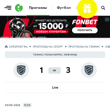
Фрибет
Прогнозы
Футбол
Хоккей
Теннис
...
...
LIVESPORT.RU
ПРОГНОЗЫ НА СПОРТ
ПРОГНОЗЫ НА ТЕННИС
ОЖ
ТЕННИС. РОЛАН ГАРРОС. МУЖЧИНЫ
1
3
ок
Live
03/06/2026
15:00