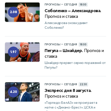
•
ПРОГНОЗЫ
СЕГОДНЯ
18:00
Соболенко — Александрова.
2.08
Прогноз и ставка
Александрова снова удивит
Соболенко?
•
ПРОГНОЗЫ
СЕГОДНЯ
18:00
Пегула — Шнайдер.
Прогноз и
1.97
ставка
Шнайдер прервет серию поражений от
Пегулы?
•
ПРОГНОЗЫ
СЕГОДНЯ
22:30
Экспресс дня 8 августа.
4.20
Прогноз и ставка
«Торпедо-БелАЗ» не проиграет в
матче с «Динамо-Брест», ЦСКА и