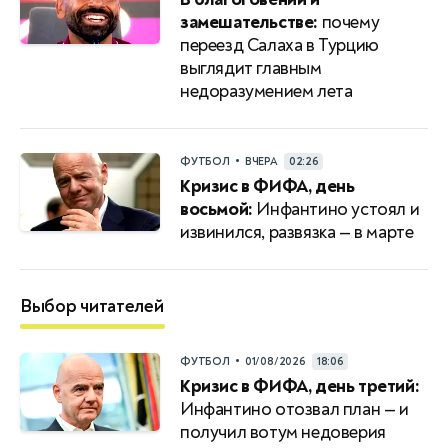
замешательстве:
почему
переезд Салаха в Турцию
выглядит главным
недоразумением лета
•
ФУТБОЛ
ВЧЕРА
02:26
Кризис в ФИФА, день
восьмой:
Инфантино устоял и
извинился, развязка — в марте
Выбор читателей
•
ФУТБОЛ
01/08/2026
18:06
Кризис в ФИФА, день третий:
Инфантино отозвал план — и
получил вотум недоверия