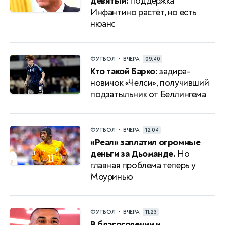
девятый:
поддержка
Инфантино растёт, но есть
нюанс
•
ФУТБОЛ
ВЧЕРА
09:40
Кто такой Барко:
задира-
новичок «Челси», получивший
подзатыльник от Беллингема
•
ФУТБОЛ
ВЧЕРА
12:04
«Реал» заплатил огромные
деньги за Дьоманде.
Но
главная проблема теперь у
Моуринью
•
ФУТБОЛ
ВЧЕРА
11:23
В благоговении и