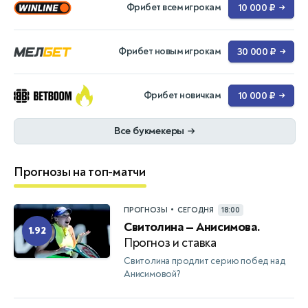
Фрибет всем игрокам
10 000 ₽
→
Фрибет новым игрокам
30 000 ₽
→
Фрибет новичкам
10 000 ₽
→
Все букмекеры
→
Прогнозы на топ-матчи
•
ПРОГНОЗЫ
СЕГОДНЯ
18:00
Свитолина — Анисимова.
1.92
Прогноз и ставка
Свитолина продлит серию побед над
Анисимовой?