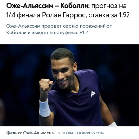
Оже-Альяссим — Коболли:
прогноз на
1/4 финала Ролан Гаррос, ставка за 1.92
Оже-Альяссим прервет серию поражений от
Коболли и выйдет в полуфинал РГ?
Феликс Оже-Альяссим
GLOBALLOOKPRESS.COM