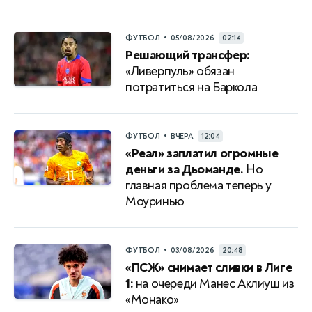
•
ФУТБОЛ
05/08/2026
02:14
Решающий трансфер:
«Ливерпуль» обязан
потратиться на Баркола
•
ФУТБОЛ
ВЧЕРА
12:04
«Реал» заплатил огромные
деньги за Дьоманде.
Но
главная проблема теперь у
Моуринью
•
ФУТБОЛ
03/08/2026
20:48
«ПСЖ» снимает сливки в Лиге
1:
на очереди Манес Аклиуш из
«Монако»