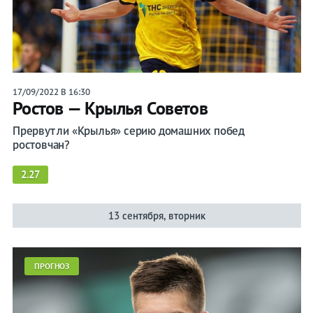
Сборная России
Арсенал Тула
Ахмат
17/09/2022 В 16:30
Ростов — Крылья Советов
Динамо
Прервут ли «Крылья» серию домашних побед
Зенит
ростовчан?
Краснодар
2.27
Крылья Советов
13 сентября, вторник
Локомотив
Оренбург
ПРОГНОЗ
Ростов
Рубин