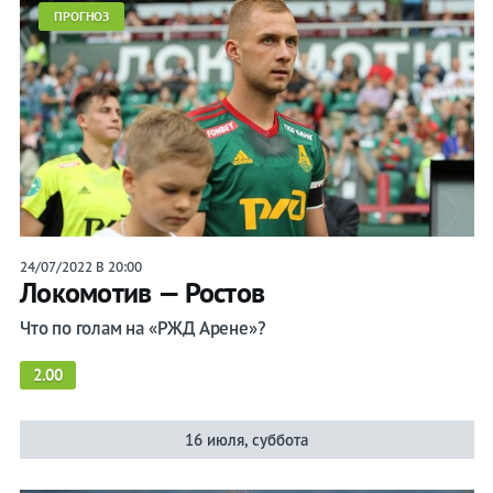
ПРОГНОЗ
24/07/2022 В 20:00
Локомотив — Ростов
Что по голам на «РЖД Арене»?
2.00
16 июля, суббота