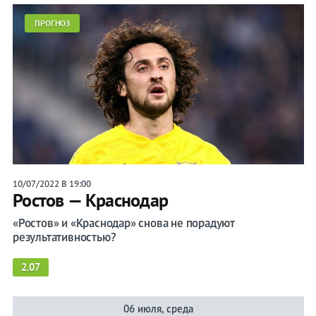
ПРОГНОЗ
10/07/2022 В 19:00
Ростов — Краснодар
«Ростов» и «Краснодар» снова не порадуют
результативностью?
2.07
06 июля, среда