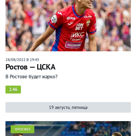
28/08/2022 В 19:45
Ростов — ЦСКА
В Ростове будет жарко?
2.46
19 августа, пятница
ПРОГНОЗ