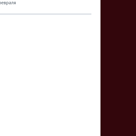
февраля