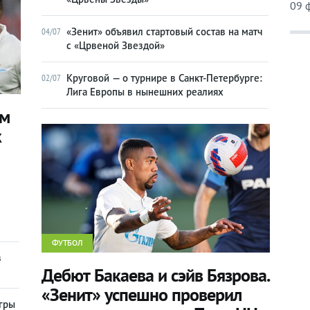
09 
«Зенит» объявил стартовый состав на матч
04/07
с «Црвеной Звездой»
Круговой — о турнире в Санкт-Петербурге:
02/07
Лига Европы в нынешних реалиях
ом
к
ФУТБОЛ
в
Дебют Бакаева и сэйв Бязрова.
«Зенит» успешно проверил
гры