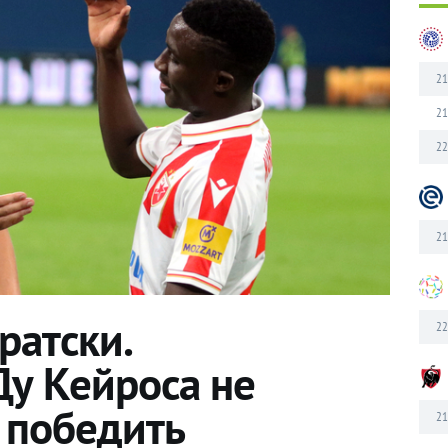
21
21
22
21
ратски.
22
у Кейроса не
 победить
21