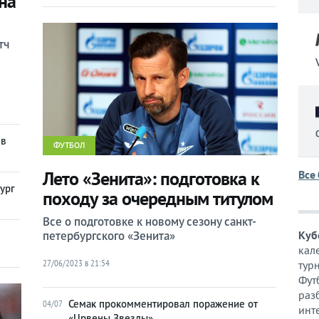
на
тч
 в
ФУТБОЛ
Лето «Зенита»: подготовка к
Все
ург
походу за очередным титулом
Все о подготовке к новому сезону санкт-
Куб
петербургского «Зенита»
кал
27/06/2023 в 21:54
тур
Фут
раз
Семак прокомментировал поражение от
04/07
инт
«Црвены Звезды»