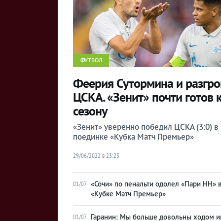
ФУТБОЛ
Феерия Сутормина и разгр
ЦСКА. «Зенит» почти готов 
сезону
«Зенит» уверенно победил ЦСКА (3:0) в
поединке «Кубка Матч Премьер»
29/06/2022 в 23:23
«Сочи» по пенальти одолел «Пари НН» 
01/07
«Кубке Матч Премьер»
Гаранин: Мы больше довольны ходом и
01/07