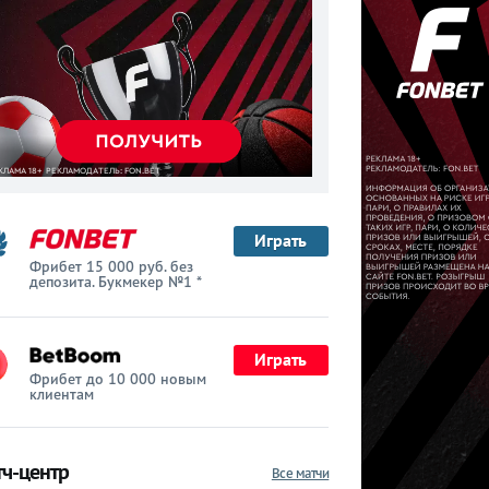
Играть
Фрибет 15 000 руб. без
депозита. Букмекер №1 *
Играть
Фрибет до 10 000 новым
клиентам
ч-центр
Все матчи