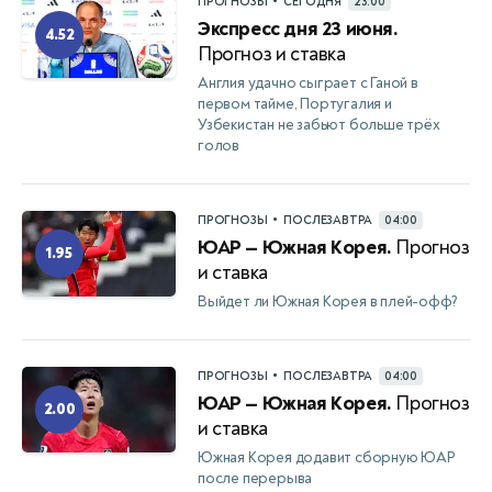
•
ПРОГНОЗЫ
СЕГОДНЯ
23:00
Экспресс дня 23 июня.
4.52
Прогноз и ставка
Англия удачно сыграет с Ганой в
первом тайме, Португалия и
Узбекистан не забьют больше трёх
голов
•
ПРОГНОЗЫ
ПОСЛЕЗАВТРА
04:00
ЮАР — Южная Корея.
Прогноз
1.95
и ставка
Выйдет ли Южная Корея в плей-офф?
•
ПРОГНОЗЫ
ПОСЛЕЗАВТРА
04:00
ЮАР — Южная Корея.
Прогноз
2.00
и ставка
Южная Корея додавит сборную ЮАР
после перерыва