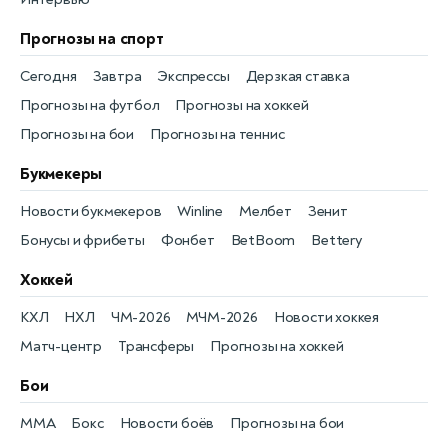
Прогнозы на спорт
Сегодня
Завтра
Экспрессы
Дерзкая ставка
Прогнозы на футбол
Прогнозы на хоккей
Прогнозы на бои
Прогнозы на теннис
Букмекеры
Новости букмекеров
Winline
Мелбет
Зенит
Бонусы и фрибеты
Фонбет
BetBoom
Bettery
Хоккей
КХЛ
НХЛ
ЧМ-2026
МЧМ-2026
Новости хоккея
Матч-центр
Трансферы
Прогнозы на хоккей
Бои
MMA
Бокс
Новости боёв
Прогнозы на бои