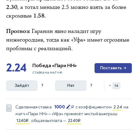
2.30
, а тотал меньше 2.5 можно взять за более
скромные
1.58
.
Прогноз:
Гаранин явно наладит игру
нижегородцев, тогда как «Уфа» имеет огромные
проблемы с реализацией.
2.24
Победа «Пари НН»
Поставить
→
СТАВКА НА МАТЧ #1
Зайдёт
?
Нет
?
=
14
1000
Сделанная ставка
₽
с коэффициентом
2.24
на
матч
«Пари НН» — «Уфа»
принесёт чистый выигрыш
1240₽
, общая выплата —
2240₽