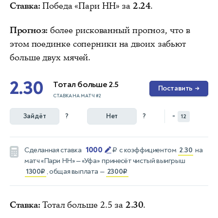
Ставка:
Победа «Пари НН» за
2.24
.
Прогноз:
более рискованный прогноз, что в
этом поединке соперники на двоих забьют
больше двух мячей.
2.30
Тотал больше 2.5
Поставить
→
СТАВКА НА МАТЧ #2
Зайдёт
?
Нет
?
=
12
1000
Сделанная ставка
₽
с коэффициентом
2.30
на
матч
«Пари НН» — «Уфа»
принесёт чистый выигрыш
1300₽
, общая выплата —
2300₽
Ставка:
Тотал больше 2.5 за
2.30
.