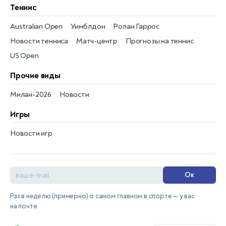
Теннис
Australian Open
Уимблдон
Ролан Гаррос
Новости тенниса
Матч-центр
Прогнозы на теннис
US Open
Прочие виды
Милан-2026
Новости
Игры
Новости игр
Ок
Раз в неделю (примерно) о самом главном в спорте — у вас
на почте