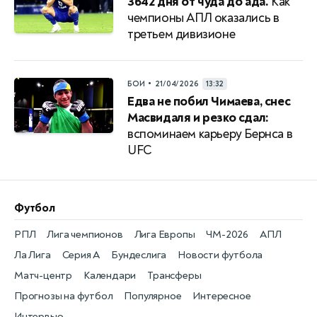
3642 дня от чуда до ада.
Как
чемпионы АПЛ оказались в
третьем дивизионе
•
БОИ
21/04/2026
13:32
Едва не побил Чимаева, снес
Масвидаля и резко сдал:
вспоминаем карьеру Бернса в
UFC
Футбол
РПЛ
Лига чемпионов
Лига Европы
ЧМ-2026
АПЛ
Ла Лига
Серия А
Бундеслига
Новости футбола
Матч-центр
Календари
Трансферы
Прогнозы на футбол
Популярное
Интересное
Интервью