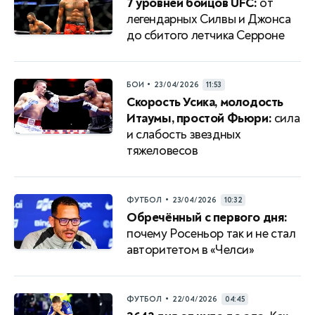
7 уровней бойцов UFC:
от
легендарных Силвы и Джонса
до сбитого летчика Серроне
•
БОИ
23/04/2026
11:53
Скорость Усика, молодость
Итаумы, простой Фьюри:
сила
и слабость звездных
тяжеловесов
•
ФУТБОЛ
23/04/2026
10:32
Обречённый с первого дня:
почему Росеньор так и не стал
авторитетом в «Челси»
•
ФУТБОЛ
22/04/2026
04:45