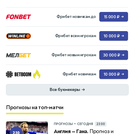
Фрибет новичкам до
15 000 ₽
→
Фрибет всем игрокам
10 000 ₽
→
Фрибет новым игрокам
30 000 ₽
→
Фрибет новичкам
10 000 ₽
→
Все букмекеры
→
Прогнозы на топ-матчи
•
ПРОГНОЗЫ
СЕГОДНЯ
23:00
Англия — Гана.
Прогноз и
2.10