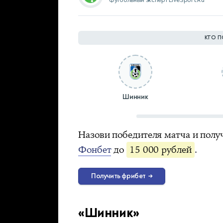
Футбольный эксперт LiveSport.Ru
КТО П
Шинник
Назови победителя матча и полу
Фонбет
до
15 000 рублей
.
Получить фрибет
→
«Шинник»