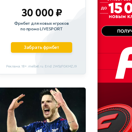
30 000 ₽
Фрибет для новых игроков
по промо LIVESPORT
Забрать фрибет
Реклама. 18+. melbet.ru. Erid: 2W5zFGKMZJ9