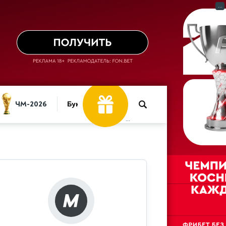
...
30 000 ₽
Фрибет
ЧМ-2026
Букмекеры
...