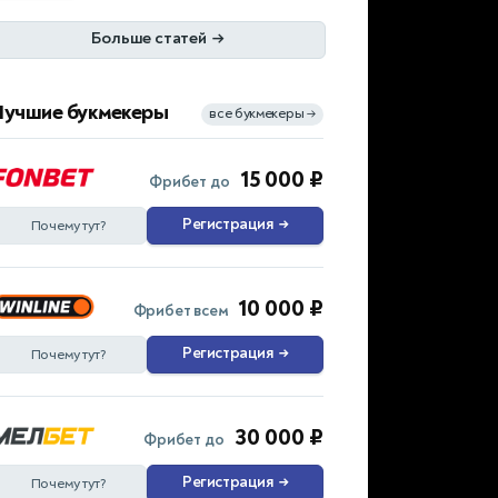
Больше статей
→
Лучшие букмекеры
все букмекеры
→
15 000 ₽
Фрибет до
Регистрация
→
Почему тут?
10 000 ₽
Фрибет всем
Регистрация
→
Почему тут?
30 000 ₽
Фрибет до
Регистрация
→
Почему тут?