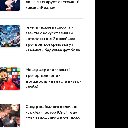
лишь маскирует системный
кризис «Реала»
Генетические паспорта и
агенты с искусственным
интеллектом: 7 новейших
трендов, которые могут
изменить будущее футбола
Менеджер или главный
тренер: влияет ли
должность на власть внутри
клуба?
Синдром былого величия:
как «Манчестер Юнайтед»
стал заложником прошлого