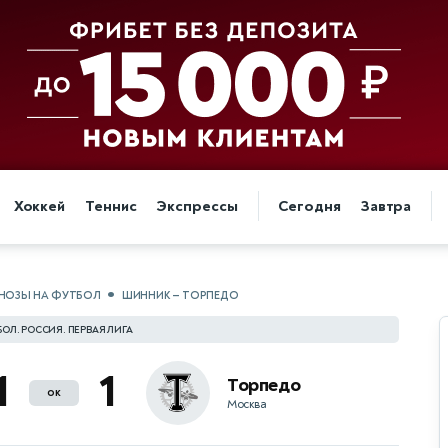
Хоккей
Теннис
Экспрессы
Сегодня
Завтра
НОЗЫ НА ФУТБОЛ
ШИННИК — ТОРПЕДО
ОЛ. РОССИЯ. ПЕРВАЯ ЛИГА
1
1
Торпедо
ок
Москва