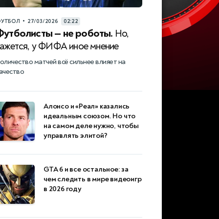
•
УТБОЛ
27/03/2026
02:22
Футболисты — не роботы.
Но,
кажется, у ФИФА иное мнение
оличество матчей всё сильнее влияет на
ачество
Алонсо и «Реал» казались
идеальным союзом. Но что
на самом деле нужно, чтобы
управлять элитой?
GTA 6 и все остальное: за
чем следить в мире видеоигр
в 2026 году