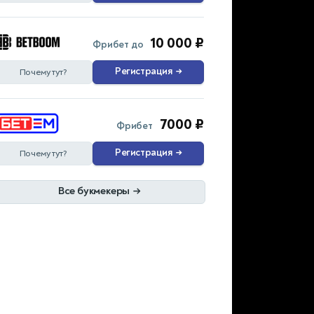
10 000 ₽
Фрибет до
Регистрация
→
Почему тут?
7000 ₽
Фрибет
Регистрация
→
Почему тут?
Все букмекеры
→