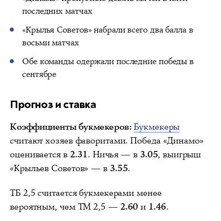
последних матчах
«Крылья Советов» набрали всего два балла в
восьми матчах
Обе команды одержали последние победы в
сентябре
Прогноз и ставка
Коэффициенты букмекеров:
Букмекеры
считают хозяев фаворитами. Победа «Динамо»
оценивается в
2.31
. Ничья — в
3.05
, выигрыш
«Крыльев Советов» — в
3.55
.
ТБ 2,5 считается букмекерами менее
вероятным, чем ТМ 2,5 —
2.60
и
1.46
.