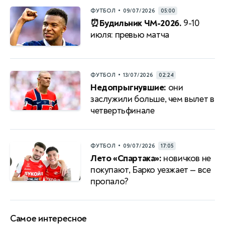
•
ФУТБОЛ
09/07/2026
05:00
⏰Будильник ЧМ-2026.
9-10
июля: превью матча
•
ФУТБОЛ
13/07/2026
02:24
Недопрыгнувшие:
они
заслужили больше, чем вылет в
четвертьфинале
•
ФУТБОЛ
09/07/2026
17:05
Лето «Спартака»:
новичков не
покупают, Барко уезжает — все
пропало?
Самое интересное