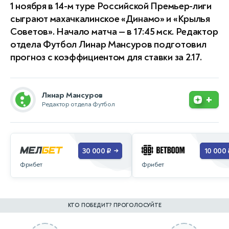
1 ноября в 14-м туре Российской Премьер-лиги
сыграют махачкалинское «Динамо» и «Крылья
Советов». Начало матча — в 17:45 мск. Редактор
отдела Футбол Линар Мансуров подготовил
прогноз с коэффициентом для ставки за 2.17.
Линар Мансуров
+
Редактор отдела Футбол
30 000 ₽
10 000 
→
Фрибет
Фрибет
КТО ПОБЕДИТ? ПРОГОЛОСУЙТЕ