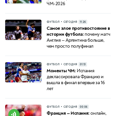
ЧМ-2026
•
ФУТБОЛ
СЕГОДНЯ
11:26
Самое злое противостояние в
истории футбола:
почему матч
Англия — Аргентина больше,
чем просто полуфинал
•
ФУТБОЛ
СЕГОДНЯ
01:13
Моменты ЧМ:
Испания
деклассировала Францию и
вышла в финал впервые за 16
лет
•
ФУТБОЛ
СЕГОДНЯ
00:06
Франция — Испания:
онлайн,