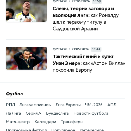
•
ФУТБОЛ
22/05/2026
10:59
Слезы, теории заговора и
эволюция лиги:
как Роналду
шел к первому титулу в
Саудовской Аравии
•
ФУТБОЛ
21/05/2026
16:44
Тактический гений и культ
Унаи Эмери:
как «Астон Вилла»
покорила Европу
Футбол
РПЛ
Лига чемпионов
Лига Европы
ЧМ-2026
АПЛ
Ла Лига
Серия А
Бундеслига
Новости футбола
Матч-центр
Календари
Трансферы
Прогнозы на футбол
Популярное
Интересное