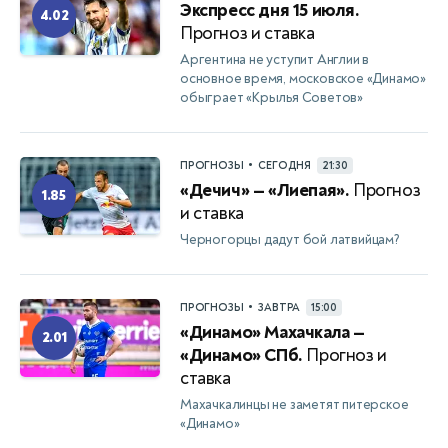
Экспресс дня 15 июля.
4.02
Прогноз и ставка
Аргентина не уступит Англии в
основное время, московское «Динамо»
обыграет «Крылья Советов»
•
ПРОГНОЗЫ
СЕГОДНЯ
21:30
«Дечич» — «Лиепая».
Прогноз
1.85
и ставка
Черногорцы дадут бой латвийцам?
•
ПРОГНОЗЫ
ЗАВТРА
15:00
«Динамо» Махачкала —
2.01
«Динамо» СПб.
Прогноз и
ставка
Махачкалинцы не заметят питерское
«Динамо»