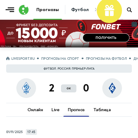
Фрибет
Прогнозы
Футбол
Хоккей
Теннис
...
...
LIVESPORT.RU
ПРОГНОЗЫ НА СПОРТ
ПРОГНОЗЫ НА ФУТБОЛ
ДИ
ФУТБОЛ. РОССИЯ. ПРЕМЬЕР-ЛИГА
2
0
ок
Онлайн
Live
Прогноз
Таблица
01/11/2025
17:45