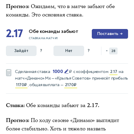
Прогноз:
Ожидаем, что в матче забьют обе
команды. Это основная ставка.
2.17
Обе команды забьют
Поставить
→
СТАВКА НА МАТЧ #1
Зайдёт
?
Нет
?
=
28
1000
Сделанная ставка
₽
с коэффициентом
2.17
на
матч
«Динамо» Мх — «Крылья Советов»
принесёт прибыль
1170₽
, общая выплата —
2170₽
Ставка:
Обе команды забьют за
2.17.
Прогноз:
По ходу сезоне «Динамо» выглядит
более стабильно. Хоть и тяжело назвать