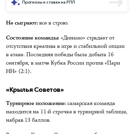
Прогнозы и ставки на РПЛ
Не сыграют:
все в строю.
Состояние команды:
«Динамо» страдает от
отсутствия креатива в игре и стабильной опции
в атаке. Последняя победы была добыта 16
сентября, в матче Кубка России против «Пари
НН» (2:1).
«Крылья Советов»
Турнирное положение:
самарская команда
находится на 11-й строчке в турнирной таблице,
набрав 13 баллов.