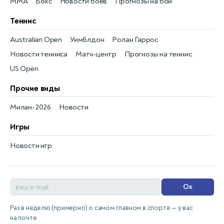
MMA
Бокс
Новости боёв
Прогнозы на бои
Теннис
Australian Open
Уимблдон
Ролан Гаррос
Новости тенниса
Матч-центр
Прогнозы на теннис
US Open
Прочие виды
Милан-2026
Новости
Игры
Новости игр
Ок
Раз в неделю (примерно) о самом главном в спорте — у вас
на почте