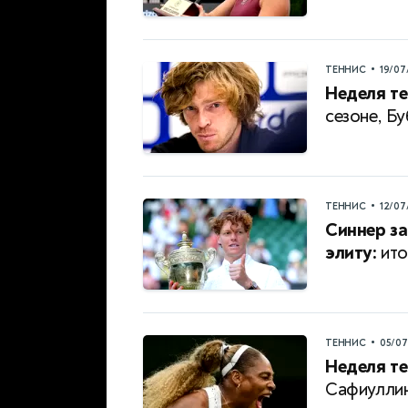
•
ТЕННИС
19/07
Неделя те
сезоне, Б
•
ТЕННИС
12/07
Синнер за
элиту:
ито
•
ТЕННИС
05/0
Неделя те
Сафиуллин