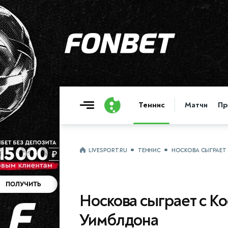
Теннис
Матчи
Пр
LIVESPORT.RU
ТЕННИС
НОСКОВА СЫГРАЕТ
Носкова сыграет с К
Уимблдона