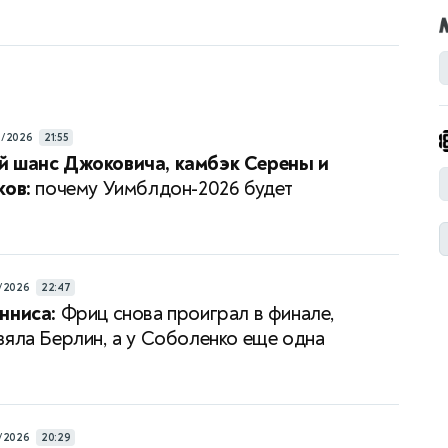
а
6/2026
21:55
й шанс Джоковича, камбэк Серены и
ков:
почему Уимблдон-2026 будет
/2026
22:47
нниса:
Фриц снова проиграл в финале,
зяла Берлин, а у Соболенко еще одна
/2026
20:29