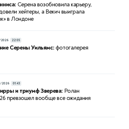
нниса:
Серена возобновила карьеру,
довели хейтеры, а Векич выиграла
ик» в Лондоне
/2026
22:05
ние Серены Уильямс:
фотогалерея
6/2026
01:43
ирры и триумф Зверева:
Ролан
26 превзошел вообще все ожидания