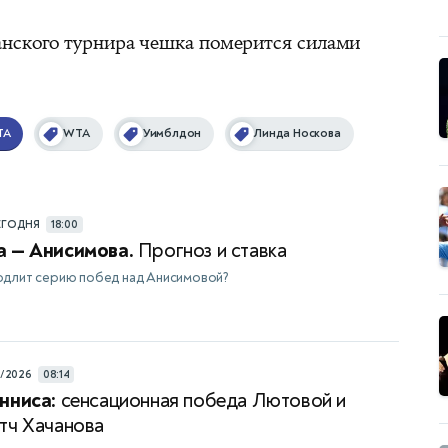
анского турнира чешка померится силами
TA
WTA
Уимблдон
Линда Носкова
ЕГОДНЯ
18:00
а — Анисимова.
Прогноз и ставка
одлит серию побед над Анисимовой?
8/2026
08:14
нниса:
сенсационная победа Лютовой и
тч Хачанова