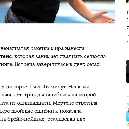
Т
1
И
с
венадцатая ракетка мира нанесла
тенс
, которая занимает двадцать седьмую
нге. Встреча завершилась в двух сетах
 на корте 1 час 46 минут. Носкова
ч навылет, трижды ошиблась на второй
йнта из одиннадцати. Мертенс ответила
тыре двойные ошибки и показала
на брейк-пойнтах, реализовав две