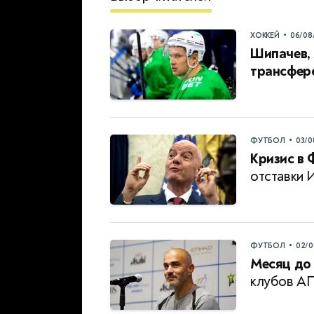
•
ХОККЕЙ
06/08
Шипачев, 
трансферо
•
ФУТБОЛ
03/0
Кризис в 
отставки 
•
ФУТБОЛ
02/0
Месяц до 
клубов А