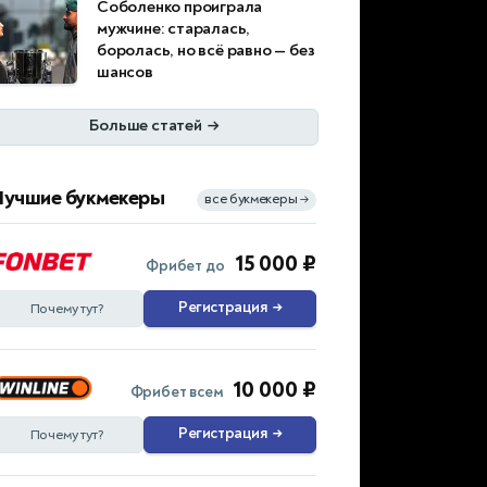
Соболенко проиграла
мужчине: старалась,
боролась, но всё равно — без
шансов
Больше статей
→
Лучшие букмекеры
все букмекеры
→
15 000 ₽
Фрибет до
Регистрация
→
Почему тут?
10 000 ₽
Фрибет всем
Регистрация
→
Почему тут?