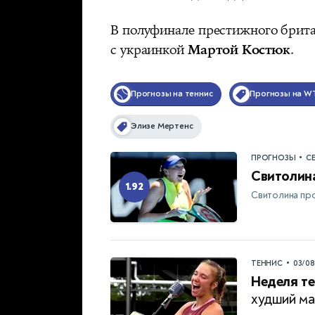
В полуфинале престижного брит
с украинкой
Мартой Костюк
.
Прогнозы на теннис
Прогнозы на W
Элизе Мертенс
•
ПРОГНОЗЫ
С
Свитолин
1.92
Свитолина пр
•
ТЕННИС
03/0
Неделя те
худший ма