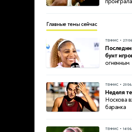
проиграл
Главные темы сейчас
•
ТЕННИС
27/0
Последни
бунт игро
огненным
•
ТЕННИС
21/06
Неделя те
Носкова в
баранка
•
ТЕННИС
14/06