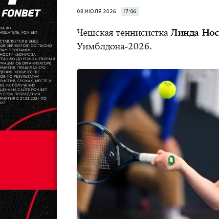
08 ИЮЛЯ 2026
17:06
Чешская теннисистка
Линда Нос
Уимблдона-2026.