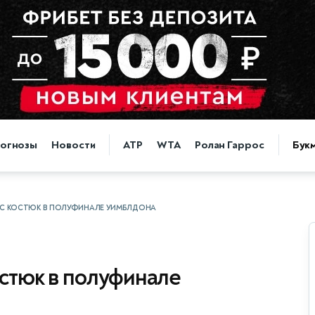
огнозы
Новости
ATP
WTA
Ролан Гаррос
Бук
 С КОСТЮК В ПОЛУФИНАЛЕ УИМБЛДОНА
остюк в полуфинале