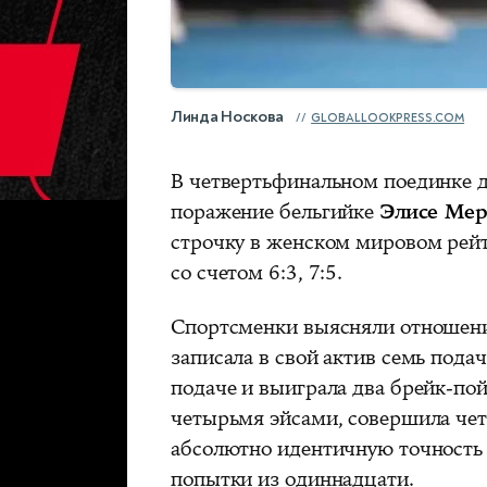
Линда Носкова
GLOBALLOOKPRESS.COM
В четвертьфинальном поединке д
поражение бельгийке
Элисе Мер
строчку в женском мировом рейти
со счетом 6:3, 7:5.
Спортсменки выясняли отношения
записала в свой актив семь пода
подаче и выиграла два брейк-по
четырьмя эйсами, совершила че
абсолютно идентичную точность 
попытки из одиннадцати.