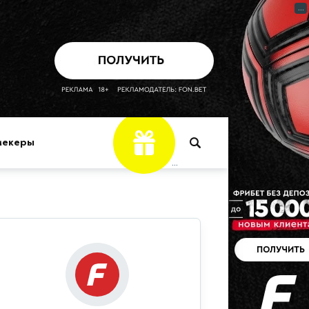
...
мекеры
...