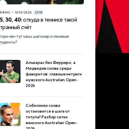
•
ЕННИС
15/03/2026
23:18
5, 30, 40:
откуда в теннисе такой
странный счёт
 при чём тут часы, шагомер и ленивые
туденты?
Алькарас без Ферреро, а
Медведев снова среди
фаворитов: главные интриги
мужского Australian Open-
2026
Соболенко снова
остановится в шаге от
титула? Разбор сетки
женского Australian Open-
2026