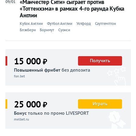
«Манчестер Сити» сыграет против
09/01
«Тоттенхэма» в рамках 4-го раунда Кубка
Англии
Кубок Англии
Футбол Англии
Уотфорд
Саутгемптон
Блэкберн
Борнмут
Суонси
15 000
₽
Получить
Повышенный фрибет
без депозита
fon.bet
25 000
₽
Играть
Бонус
только по промо LIVESPORT
melbet.ru