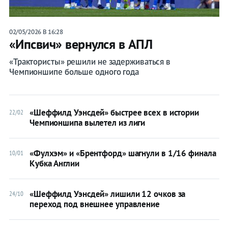
Live
Календарь/
02/05/2026 В 16:28
«Ипсвич» вернулся в АПЛ
таблица
«Трактористы» решили не задерживаться в
Чемпионшипе больше одного года
Прогнозы
Трансферы
«Шеффилд Уэнсдей» быстрее всех в истории
22/02
Чемпионшипа вылетел из лиги
«Фулхэм» и «Брентфорд» шагнули в 1/16 финала
10/01
Кубка Англии
Прогнозы
«Шеффилд Уэнсдей» лишили 12 очков за
24/10
переход под внешнее управление
на спорт