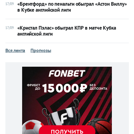
Букмекеры
«Брентфорд» по пенальти обыграл «Астон Виллу»
17/09
в Кубке английской лиги
Хоккей
«Кристал Пэлас» обыграл КПР в матче Кубка
Теннис
17/09
английской лиги
Бои
Вся лента
Прогнозы
Прочие
Игры