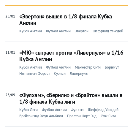
«Эвертон» вышел в 1/8 финала Кубка
25/01
Англии
Кубок Англии
Футбол Англии
Эвертон
Шеффилд Уэнсдей
«МЮ» сыграет против «Ливерпуля» в 1/16
11/01
Кубка Англии
Кубок Англии
Футбол Англии
Манчестер Сити
Борнмут
Ноттингем Форест
Суонси
Ливерпуль
«Фулхэм», «Бернли» и «Брайтон» вышли в
23/09
1/8 финала Кубка лиги
Кубок Лиги
Футбол Англии
Фулхэм
Шеффилд Уэнсдей
Брайтон энд Хоув Альбион
Престон Норт Энд
Сток Сити