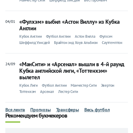
Манчестер Сити
Шеффилд Уэнсдей
Вест Бромвич
«Фулхэм» выбил «Астон Виллу» из Кубка
04/01
Англии
Кубок Англии
Футбол Англии
Астон Вилла
Фулхэм
Шеффилд Уэнсдей
Брайтон энд Хоув Альбион
Саутгемптон
«МанСити» и «Арсенал» вышли в 4-й раунд
24/09
Кубка английской лиги, «Тоттенхэм»
вылетел
Кубок Лиги
Футбол Англии
Манчестер Сити
Эвертон
Тоттенхэм
Арсенал
Лестер Сити
Вся лента
Прогнозы
Трансферы
Весь футбол
Рекомендуем букмекеров