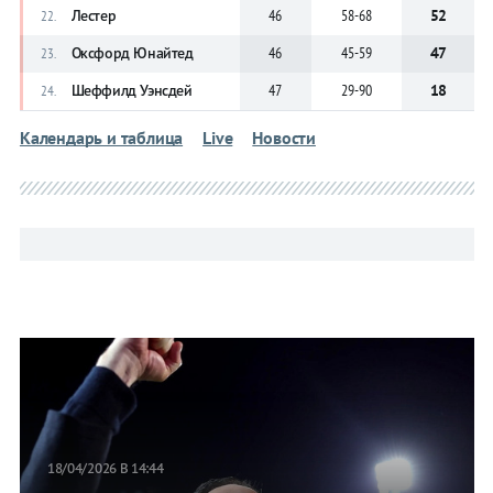
Лестер
46
58-68
52
22.
Оксфорд Юнайтед
46
45-59
47
23.
Шеффилд Уэнсдей
47
29-90
18
24.
Календарь и таблица
Live
Новости
18/04/2026 В 14:44