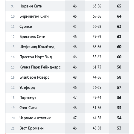
Норвич Сити
46
63-56
65
9.
Бирмингем Сити
46
57-56
64
10.
Суонси
45
56-58
63
11.
Бристоль Сити
46
59-59
62
12.
Шеффилд Юнайтед
46
66-66
60
13.
Престон Норт Энд
46
55-62
60
14.
Куинз Парк Рейнджерс
46
61-73
58
15.
Блэкберн Роверс
48
44-56
58
16.
Уотфорд
46
53-65
57
17.
Портсмут
47
49-64
56
18.
Сток Сити
46
51-56
55
19.
Чарльтон Атлетик
47
44-58
54
20.
Вест Бромвич
46
48-58
53
21.