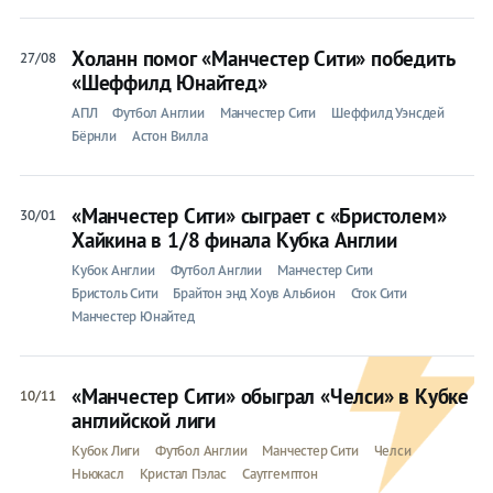
Холанн помог «Манчестер Сити» победить
27/08
«Шеффилд Юнайтед»
АПЛ
Футбол Англии
Манчестер Сити
Шеффилд Уэнсдей
Бёрнли
Астон Вилла
«Манчестер Сити» сыграет с «Бристолем»
30/01
Хайкина в 1/8 финала Кубка Англии
Кубок Англии
Футбол Англии
Манчестер Сити
Бристоль Сити
Брайтон энд Хоув Альбион
Сток Сити
Манчестер Юнайтед
«Манчестер Сити» обыграл «Челси» в Кубке
10/11
английской лиги
Кубок Лиги
Футбол Англии
Манчестер Сити
Челси
Ньюкасл
Кристал Пэлас
Саутгемптон