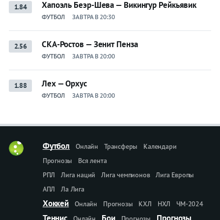
Хапоэль Беэр-Шева — Викингур Рейкьявик
1.84
ФУТБОЛ
ЗАВТРА В 20:30
СКА-Ростов — Зенит Пенза
2.56
ФУТБОЛ
ЗАВТРА В 20:00
Лех — Орхус
1.88
ФУТБОЛ
ЗАВТРА В 20:00
Футбол
Онлайн
Трансферы
Календари
Прогнозы
Вся лента
РПЛ
Лига наций
Лига чемпионов
Лига Европы
АПЛ
Ла Лига
Хоккей
Онлайн
Прогнозы
КХЛ
НХЛ
ЧМ-2024
Теннис
Бои
Прогнозы
Онлайн
Прогнозы