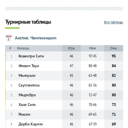
Турнирные таблицы
Все таблицы
Англия. Чемпионшип
#
Команды
Игры
Мячи
Очки
Ковентри Сити
46
97-45
95
1.
Ипсвич Таун
47
80-48
84
2.
Миллуолл
45
63-48
82
3.
Саутгемптон
46
82-56
80
4.
Мидлсбро
46
72-47
80
5.
Халл Сити
46
70-66
73
6.
Рексем
46
69-65
71
7.
Дерби Каунти
46
67-59
69
8.