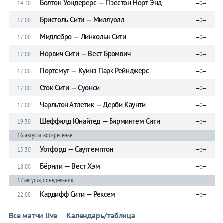
Болтон Уондерерс — Престон Норт Энд
–:–
14:30
Бристоль Сити — Миллуолл
–:–
17:00
Мидлсбро — Линкольн Сити
–:–
17:00
Норвич Сити — Вест Бромвич
–:–
17:00
Портсмут — Куинз Парк Рейнджерс
–:–
17:00
Сток Сити — Суонси
–:–
17:00
Чарльтон Атлетик — Дерби Каунти
–:–
17:00
Шеффилд Юнайтед — Бирмингем Сити
–:–
19:30
16 августа, воскресенье
Уотфорд — Саутгемптон
–:–
15:30
Бёрнли — Вест Хэм
–:–
18:00
17 августа, понедельник
Кардифф Сити — Рексем
–:–
22:00
Все матчи live
Календарь/таблица