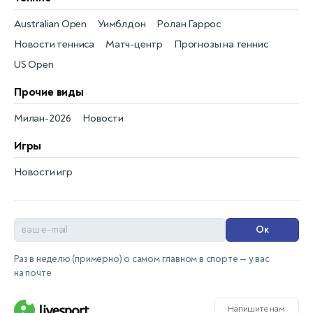
Australian Open
Уимблдон
Ролан Гаррос
Новости тенниса
Матч-центр
Прогнозы на теннис
US Open
Прочие виды
Милан-2026
Новости
Игры
Новости игр
Ок
Раз в неделю (примерно) о самом главном в спорте — у вас
на почте
Напишите нам