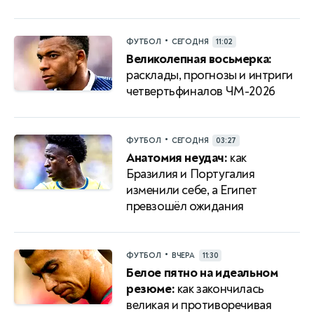
•
ФУТБОЛ
СЕГОДНЯ
11:02
Великолепная восьмерка:
расклады, прогнозы и интриги
четвертьфиналов ЧМ-2026
•
ФУТБОЛ
СЕГОДНЯ
03:27
Анатомия неудач:
как
Бразилия и Португалия
изменили себе, а Египет
превзошёл ожидания
•
ФУТБОЛ
ВЧЕРА
11:30
Белое пятно на идеальном
резюме:
как закончилась
великая и противоречивая