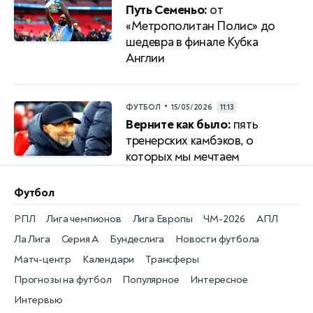
Путь Семеньо:
от
«Метрополитан Полис» до
шедевра в финале Кубка
Англии
•
ФУТБОЛ
15/05/2026
11:13
Верните как было:
пять
тренерских камбэков, о
которых мы мечтаем
Футбол
РПЛ
Лига чемпионов
Лига Европы
ЧМ-2026
АПЛ
Ла Лига
Серия А
Бундеслига
Новости футбола
Матч-центр
Календари
Трансферы
Прогнозы на футбол
Популярное
Интересное
Интервью