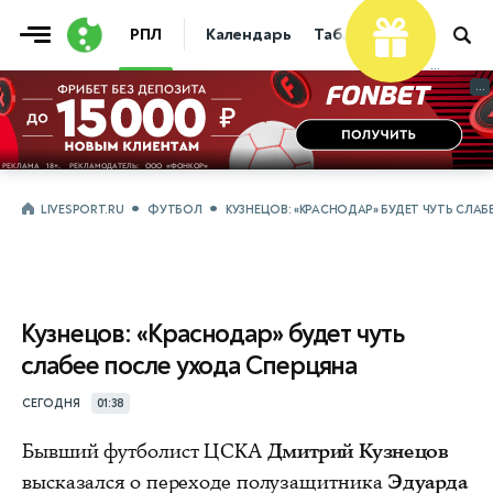
РПЛ
Календарь
Таблица
Прогнозы
...
...
LIVESPORT.RU
ФУТБОЛ
КУЗНЕЦОВ: «КРАСНОДАР» БУДЕТ ЧУТЬ СЛА
Кузнецов: «Краснодар» будет чуть
слабее после ухода Сперцяна
СЕГОДНЯ
01:38
Бывший футболист ЦСКА
Дмитрий Кузнецов
высказался о переходе полузащитника
Эдуарда