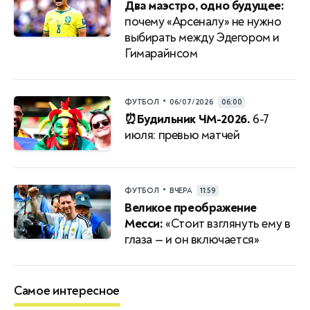
Два маэстро, одно будущее:
почему «Арсеналу» не нужно
выбирать между Эдегором и
Гимарайнсом
•
ФУТБОЛ
06/07/2026
06:00
⏰Будильник ЧМ-2026.
6-7
июля: превью матчей
•
ФУТБОЛ
ВЧЕРА
11:59
Великое преображение
Месси:
«Стоит взглянуть ему в
глаза — и он включается»
Самое интересное