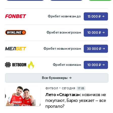
Фрибет новичкам до
15 000 ₽
→
Фрибет всем игрокам
10 000 ₽
→
Фрибет новым игрокам
30 000 ₽
→
Фрибет новичкам
10 000 ₽
→
Все букмекеры
→
•
ФУТБОЛ
СЕГОДНЯ
17:05
Лето «Спартака»:
новичков не
покупают, Барко уезжает — все
пропало?