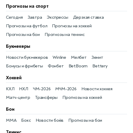
Прогнозы на спорт
Сегодня
Завтра
Экспрессы
Дерзкая ставка
Прогнозы на футбол
Прогнозы на хоккей
Прогнозы на бои
Прогнозы на теннис
Букмекеры
Новости букмекеров
Winline
Мелбет
Зенит
Бонусы и фрибеты
Фонбет
BetBoom
Bettery
Хоккей
КХЛ
НХЛ
ЧМ-2026
МЧМ-2026
Новости хоккея
Матч-центр
Трансферы
Прогнозы на хоккей
Бои
MMA
Бокс
Новости боёв
Прогнозы на бои
Теннис