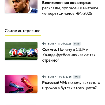
Великолепная восьмерка:
расклады, прогнозы и интриги
четвертьфиналов ЧМ-2026
Самое интересное
•
ФУТБОЛ
15/06/2026
01:18
Соккер.
Почему в США и
Канаде футбол называют так
странно?
•
ФУТБОЛ
14/06/2026
19:51
Розовый ЧМ:
почему так много
игроков в бутсах этого цвета?