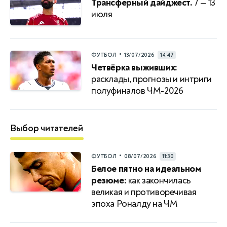
Трансферный дайджест.
7 — 13
июля
•
ФУТБОЛ
13/07/2026
14:47
Четвёрка выживших:
расклады, прогнозы и интриги
полуфиналов ЧМ-2026
Выбор читателей
•
ФУТБОЛ
08/07/2026
11:30
Белое пятно на идеальном
резюме:
как закончилась
великая и противоречивая
эпоха Роналду на ЧМ