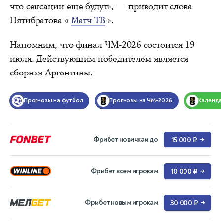
что сенсации еще будут», — приводит слова
Пятибратова «
Матч ТВ
».
Напомним, что финал ЧМ-2026 состоится 19
июля. Действующим победителем является
сборная Аргентины.
Прогнозы на футбол
Прогнозы на ЧМ-2026
Календ
Фрибет новичкам до
15 000 ₽
→
Фрибет всем игрокам
10 000 ₽
→
Фрибет новым игрокам
30 000 ₽
→