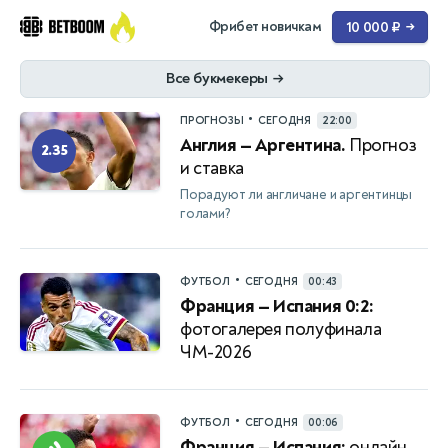
Фрибет новичкам
10 000 ₽
→
Все букмекеры
→
•
ПРОГНОЗЫ
СЕГОДНЯ
22:00
Англия — Аргентина.
Прогноз
2.35
и ставка
Порадуют ли англичане и аргентинцы
голами?
•
ФУТБОЛ
СЕГОДНЯ
00:43
Франция — Испания 0:2:
фотогалерея полуфинала
ЧМ-2026
•
ФУТБОЛ
СЕГОДНЯ
00:06
Франция — Испания:
онлайн,