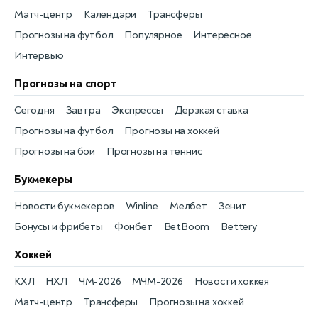
Матч-центр
Календари
Трансферы
Прогнозы на футбол
Популярное
Интересное
Интервью
Прогнозы на спорт
Сегодня
Завтра
Экспрессы
Дерзкая ставка
Прогнозы на футбол
Прогнозы на хоккей
Прогнозы на бои
Прогнозы на теннис
Букмекеры
Новости букмекеров
Winline
Мелбет
Зенит
Бонусы и фрибеты
Фонбет
BetBoom
Bettery
Хоккей
КХЛ
НХЛ
ЧМ-2026
МЧМ-2026
Новости хоккея
Матч-центр
Трансферы
Прогнозы на хоккей