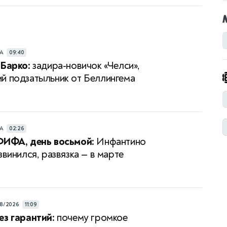
РА
09:40
 Барко:
задира-новичок «Челси»,
й подзатыльник от Беллингема
РА
02:26
ФИФА, день восьмой:
Инфантино
звинился, развязка — в марте
8/2026
11:09
ез гарантий:
почему громкое