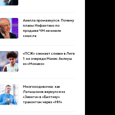
Акелла промахнулся. Почему
планы Инфантино по
продаже ЧМ не имели
смысла
«ПСЖ» снимает сливки в Лиге
1: на очереди Манес Аклиуш
из «Монако»
Многоходовочка: как
Латышонок вернулся из
«Зенита» в «Балтику»
транзитом через «НН»