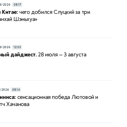
8/2026
08:17
 Китае:
чего добился Слуцкий за три
анхай Шэньхуа»
8/2026
12:03
ный дайджест.
28 июля — 3 августа
8/2026
08:14
нниса:
сенсационная победа Лютовой и
тч Хачанова