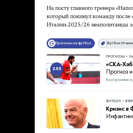
На посту главного тренера «Нап
который покинул команду после 
Италии-2025/26 неаполитанцы за
Прогнозы на футбол
Футбол Итали
•
ПРОГНОЗЫ
З
«СКА-Хаб
2.03
Прогноз и
Костромичи о
•
ФУТБОЛ
ВЧЕ
Кризис в 
Инфантино