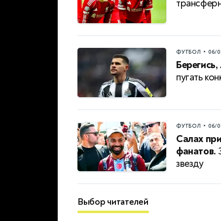
трансферн
•
ФУТБОЛ
06/0
Берегись,
пугать ко
•
ФУТБОЛ
06/0
Салах при
фанатов.
З
звезду
Выбор читателей