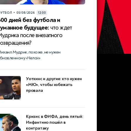
•
УТБОЛ
05/08/2026
12:00
600 дней без футбола и
туманное будущее:
что ждет
Мудрика после внезапного
возвращения?
ихаил Мудрик, похоже, не нужен
бновленному «Челси»
Уоткинс и другие: кто нужен
«МЮ», чтобы избежать
провала
Кризис в ФИФА, день пятый:
Инфантино пошёл в
контратаку