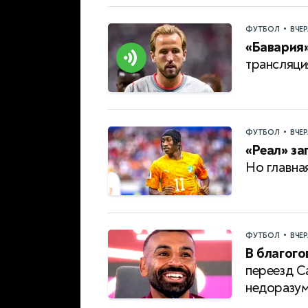
•
ФУТБОЛ
ВЧЕ
«Бавария»
трансляци
•
ФУТБОЛ
ВЧЕ
«Реал» за
Но главна
•
ФУТБОЛ
ВЧЕ
В благого
переезд С
недоразум