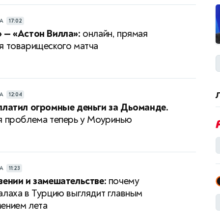
РА
17:02
 — «Астон Вилла»:
онлайн, прямая
я товарищеского матча
РА
12:04
платил огромные деньги за Дьоманде.
я проблема теперь у Моуринью
РА
11:23
вении и замешательстве:
почему
алаха в Турцию выглядит главным
ением лета