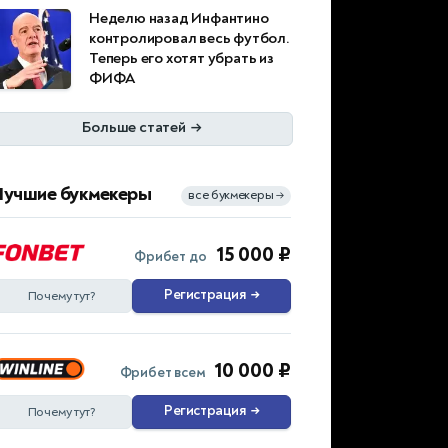
Неделю назад Инфантино
контролировал весь футбол.
Теперь его хотят убрать из
ФИФА
Больше статей
→
Лучшие букмекеры
все букмекеры
→
15 000 ₽
Фрибет до
Регистрация
→
Почему тут?
10 000 ₽
Фрибет всем
Регистрация
→
Почему тут?