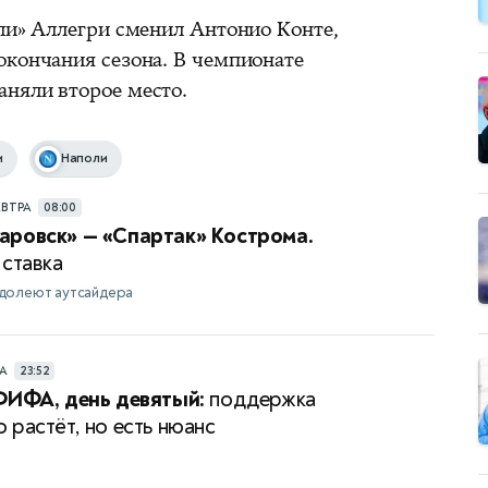
оли» Аллегри сменил Антонио Конте,
окончания сезона. В чемпионате
няли второе место.
и
Наполи
АВТРА
08:00
аровск» — «Спартак» Кострома.
 ставка
долеют аутсайдера
РА
23:52
ФИФА, день девятый:
поддержка
 растёт, но есть нюанс