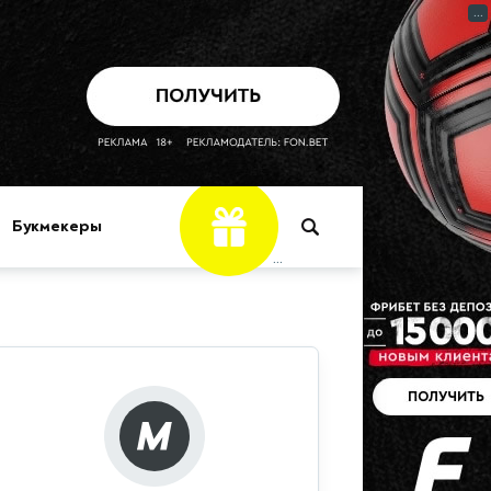
...
Букмекеры
...