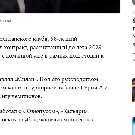
Ф
S.COM
олитанского клуба, 58-летний
л контракт, рассчитанный до лета 2029
М
е с командой уже в рамках подготовки к
о
авлял «Милан». Под его руководством
м месте в турнирной таблице Серии А и
Лигу чемпионов.
аботал с «Ювентусом», «Кальяри»,
янских клубов, завоевав множество