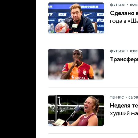
•
ФУТБОЛ
05/0
Сделано в
года в «Ш
•
ФУТБОЛ
03/0
Трансфер
•
ТЕННИС
03/0
Неделя те
худший ма