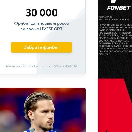
30 000
Фрибет для новых игроков
по промо LIVESPORT
Забрать фрибет
Реклама. 18+. melbet.ru. Erid: 2W5zFGKMZJ9