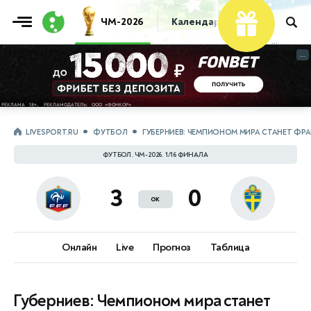
ЧМ-2026
Календарь
Таблица
Пр
...
...
LIVESPORT.RU
ФУТБОЛ
ГУБЕРНИЕВ: ЧЕМПИОНОМ МИРА СТАНЕТ ФР
ФУТБОЛ. ЧМ-2026. 1/16 ФИНАЛА
3
0
ок
Онлайн
Live
Прогноз
Таблица
Губерниев: Чемпионом мира станет