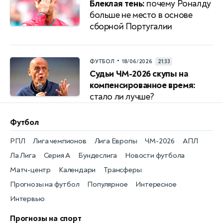
Блеклая тень:
почему Роналду
больше не место в основе
сборной Португалии
•
ФУТБОЛ
18/06/2026
21:33
Судьи ЧМ-2026 скупы на
компенсированное время:
стало ли лучше?
Футбол
РПЛ
Лига чемпионов
Лига Европы
ЧМ-2026
АПЛ
Ла Лига
Серия А
Бундеслига
Новости футбола
Матч-центр
Календари
Трансферы
Прогнозы на футбол
Популярное
Интересное
Интервью
Прогнозы на спорт