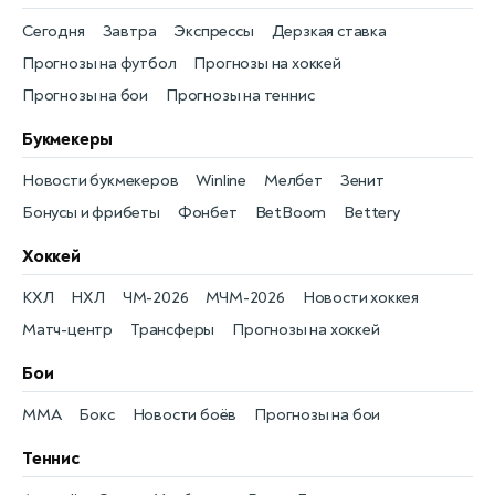
Сегодня
Завтра
Экспрессы
Дерзкая ставка
Прогнозы на футбол
Прогнозы на хоккей
Прогнозы на бои
Прогнозы на теннис
Букмекеры
Новости букмекеров
Winline
Мелбет
Зенит
Бонусы и фрибеты
Фонбет
BetBoom
Bettery
Хоккей
КХЛ
НХЛ
ЧМ-2026
МЧМ-2026
Новости хоккея
Матч-центр
Трансферы
Прогнозы на хоккей
Бои
MMA
Бокс
Новости боёв
Прогнозы на бои
Теннис