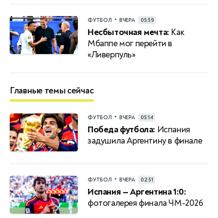
•
ФУТБОЛ
ВЧЕРА
05:59
Несбыточная мечта:
Как
Мбаппе мог перейти в
«Ливерпуль»
Главные темы сейчас
•
ФУТБОЛ
ВЧЕРА
05:14
Победа футбола:
Испания
задушила Аргентину в финале
•
ФУТБОЛ
ВЧЕРА
02:51
Испания — Аргентина 1:0:
фотогалерея финала ЧМ-2026