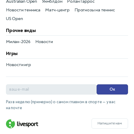
Australian Open
Уимблдон
Ролан Гаррос
Новости тенниса
Матч-центр
Прогнозы на теннис
US Open
Прочие виды
Милан-2026
Новости
Игры
Новости игр
Ок
Раз в неделю (примерно) о самом главном в спорте — у вас
на почте
Напишите нам