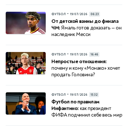
•
ФУТБОЛ
19/07/2026
06:23
От детской ванны до финала
ЧМ:
Ямаль готов доказать — он
наследник Месси
•
ФУТБОЛ
19/07/2026
16:46
Непростые отношения:
почему и кому «Монако» хочет
продать Головина?
•
ФУТБОЛ
19/07/2026
15:32
Футбол по правилам
Инфантино:
как президент
ФИФА подчинил себе весь мир