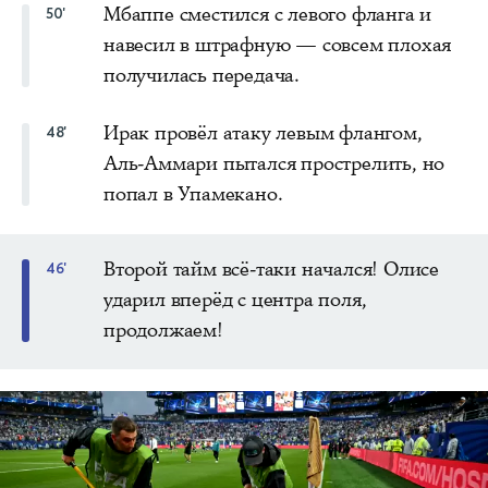
Мбаппе сместился с левого фланга и
50'
навесил в штрафную — совсем плохая
получилась передача.
Ирак провёл атаку левым флангом,
48'
Аль-Аммари пытался прострелить, но
попал в Упамекано.
Второй тайм всё-таки начался! Олисе
46'
ударил вперёд с центра поля,
продолжаем!