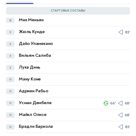
СТАРТОВЫЕ СОСТАВЫ
Мик Меньян
в
Ахмед Басил
в
Жюль Кунде
з
83'
Мерхас Доски
з
Дайо Упамекано
з
Акам Хашем
з
Вильям Салиба
з
Зайд Тахсин
з
60'
Лука Динь
з
Хуссейн Али
з
Ману Коне
п
Ибрахим Баеш
п
69'
Адриен Рабьо
п
Зидан Икбал
п
Усман Дембеле
п
66'
68'
Заид Исмаил
п
60'
Майкл Олисе
п
68'
Ахмед Касем
п
Брэдли Баркола
н
83'
Амир аль-Аммари
п
6'
68'