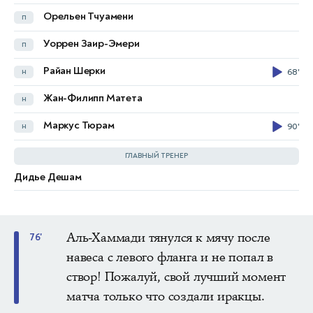
Орельен Тчуамени
п
Моханад Али
н
Уоррен Заир-Эмери
п
Али Джасим
н
Райан Шерки
н
68'
Юссеф Амин
н
60'
Жан-Филипп Матета
н
Марко Фарджи
н
69'
Маркус Тюрам
н
90'
Али Юсиф
н
ГЛАВНЫЙ ТРЕНЕР
Дидье Дешам
Грэм Арнольд
Аль-Хаммади тянулся к мячу после
76'
навеса с левого фланга и не попал в
створ! Пожалуй, свой лучший момент
матча только что создали иракцы.