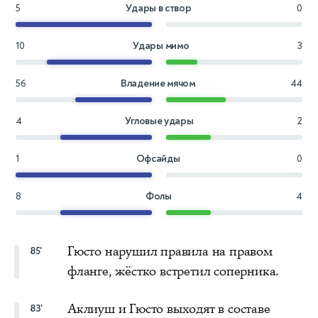
5
Удары в створ
0
10
Удары мимо
3
56
Владение мячом
44
4
Угловые удары
2
1
Офсайды
0
8
Фолы
4
Гюсто нарушил правила на правом
85'
фланге, жёстко встретил соперника.
Аклиуш и Гюсто выходят в составе
83'