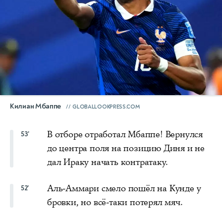
Килиан Мбаппе
GLOBALLOOKPRESS.COM
В отборе отработал Мбаппе! Вернулся
53'
до центра поля на позицию Диня и не
дал Ираку начать контратаку.
Аль-Аммари смело пошёл на Кунде у
52'
бровки, но всё-таки потерял мяч.