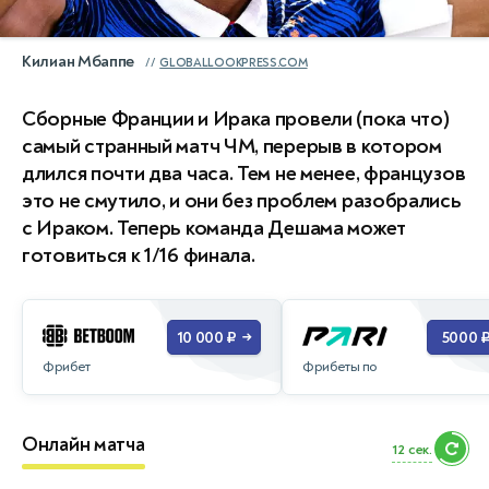
Килиан Мбаппе
GLOBALLOOKPRESS.COM
Сборные Франции и Ирака провели (пока что)
самый странный матч ЧМ, перерыв в котором
длился почти два часа. Тем не менее, французов
это не смутило, и они без проблем разобрались
с Ираком. Теперь команда Дешама может
готовиться к 1/16 финала.
10 000 ₽
5000 
→
Фрибет
Фрибеты по
Онлайн матча
10 сек.