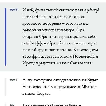
И всё, финальный свисток даёт арбитр!
90+3'
Почти 4 часа длился матч из-за
грозового перерыва – это, кстати,
рекорд чемпионатов мира. Ну а
сборная Франции гарантировала себе
плей-офф, набрав 6 очков после двух
матчей группового этапа. В последнем
туре французы сыграют с Норвегией, а
Ираку предстоит матч с Сенегалом.
А, ну хет-трика сегодня точно не будет.
90+1'
На последние минуты вместо Мбаппе
вышел Тюрам.
Две минуты добавил арбитр к
90'