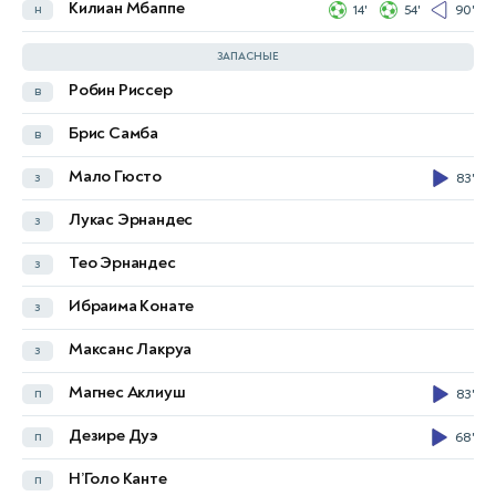
Килиан Мбаппе
н
14'
54'
90'
Айман Хуссейн
н
26'
ЗАПАСНЫЕ
Робин Риссер
в
Джалал Хассан
в
Брис Самба
в
Фахад Талиб
в
Мало Гюсто
з
83'
Ребин Сулака
з
60'
Лукас Эрнандес
з
Ахмед Хасан Макензи
з
Тео Эрнандес
з
Мустафа Саадун
з
Ибраима Конате
з
Манаф Юнис Хашим
з
Максанс Лакруа
з
Франс Путрос
з
Магнес Аклиуш
п
83'
Аймар Шер
п
68'
Дезире Дуэ
п
68'
Кевин Якоб
п
Н’Голо Канте
п
Али Аль-Хамади
н
26'