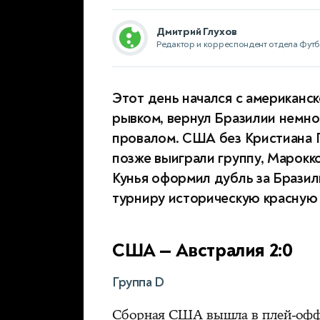
Дмитрий Глухов
Редактор и корреспондент отдела Фут
Этот день начался с американс
рывком, вернул Бразилии немно
провалом. США без Кристиана 
позже выиграли группу, Марокк
Кунья оформил дубль за Бразил
турниру историческую красную 
США — Австралия 2:0
Группа D
Сборная США вышла в плей-офф з