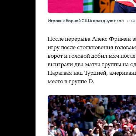
Игроки сборной США празднуют гол
GL
После перерыва Алекс Фримен за
игру после столкновения головам
ворот и головой добил мяч посл
выиграли два матча группы на о
Парагвая над Турцией, американ
место в группе D.