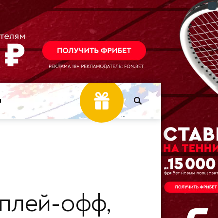
...
ы
...
плей-офф,