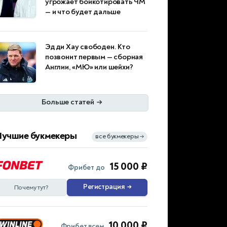
угрожает бойкотировать ЧМ
— и что будет дальше
Эдди Хау свободен. Кто
позвонит первым — сборная
Англии, «МЮ» или шейхи?
Больше статей
→
Лучшие букмекеры
все букмекеры
→
15 000 ₽
Фрибет до
Регистрация
→
Почему тут?
10 000 ₽
Фрибет всем