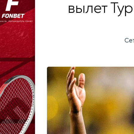
вылет Ту
Сет