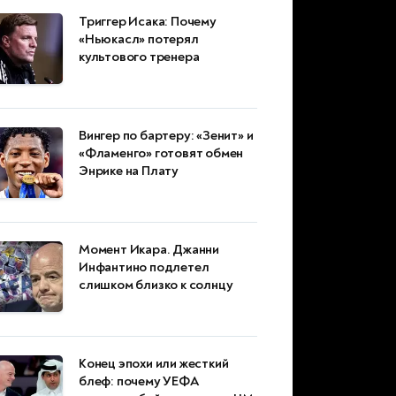
Триггер Исака: Почему
«Ньюкасл» потерял
культового тренера
Вингер по бартеру: «Зенит» и
«Фламенго» готовят обмен
Энрике на Плату
Момент Икара. Джанни
Инфантино подлетел
слишком близко к солнцу
Конец эпохи или жесткий
блеф: почему УЕФА