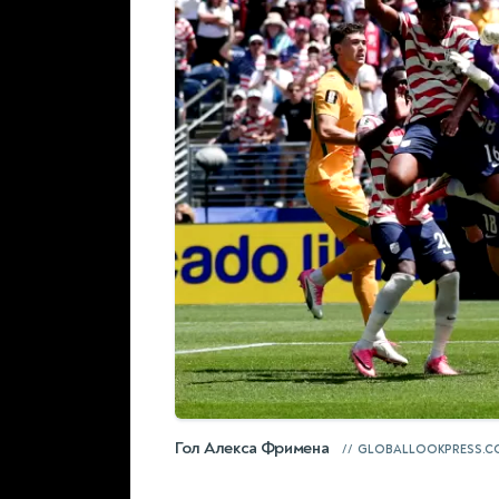
Гол Алекса Фримена
GLOBALLOOKPRESS.C