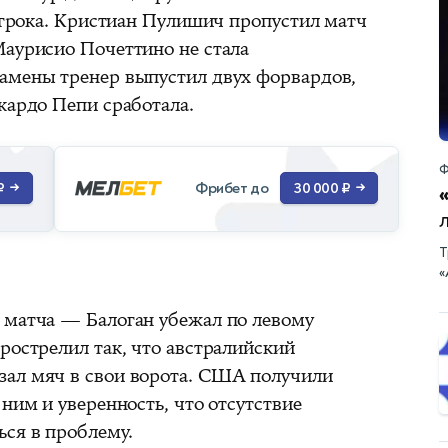
 игрока. Кристиан Пулишич пропустил матч
Маурисио Почеттино не стала
амены тренер выпустил двух форвардов,
кардо Пепи сработала.
Ф
Фрибет до
₽
→
30 000 ₽
→
Т
«
 матча — Балоган убежал по левому
рострелил так, что австралийский
зал мяч в свои ворота. США получили
 ним и уверенность, что отсутствие
ся в проблему.