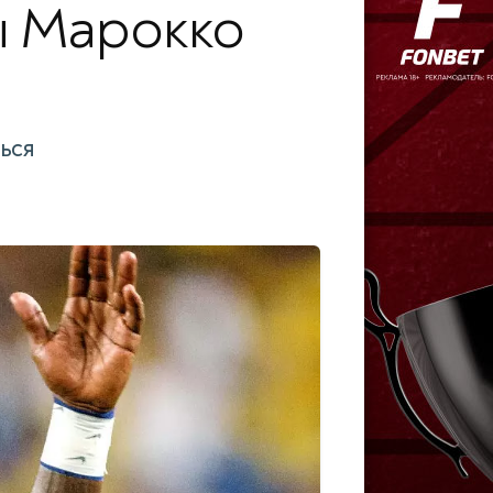
ы Марокко
ться