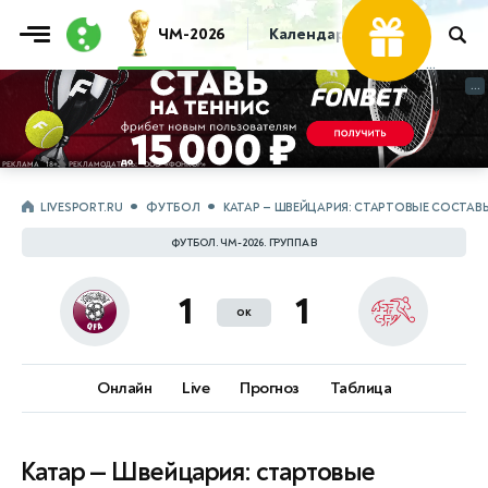
ЧМ-2026
Календарь
Таблица
Пр
...
...
LIVESPORT.RU
ФУТБОЛ
КАТАР — ШВЕЙЦАРИЯ: СТАРТОВЫЕ СОСТАВЫ
ФУТБОЛ. ЧМ-2026. ГРУППА B
1
1
ок
Онлайн
Live
Прогноз
Таблица
Катар — Швейцария: стартовые