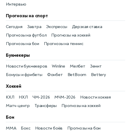
Интервью
Прогнозы на спорт
Сегодня
Завтра
Экспрессы
Дерзкая ставка
Прогнозы на футбол
Прогнозы на хоккей
Прогнозы на бои
Прогнозы на теннис
Букмекеры
Новости букмекеров
Winline
Мелбет
Зенит
Бонусы и фрибеты
Фонбет
BetBoom
Bettery
Хоккей
КХЛ
НХЛ
ЧМ-2026
МЧМ-2026
Новости хоккея
Матч-центр
Трансферы
Прогнозы на хоккей
Бои
MMA
Бокс
Новости боёв
Прогнозы на бои