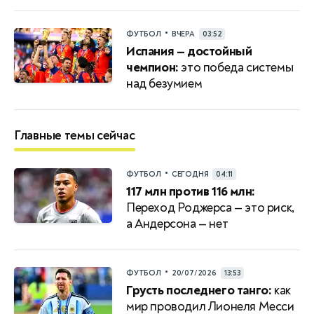
•
ФУТБОЛ
ВЧЕРА
03:52
Испания — достойный
чемпион:
это победа системы
над безумием
Главные темы сейчас
•
ФУТБОЛ
СЕГОДНЯ
04:11
117 млн против 116 млн:
Переход Роджерса — это риск,
а Андерсона — нет
•
ФУТБОЛ
20/07/2026
13:53
Грусть последнего танго:
как
мир проводил Лионеля Месси