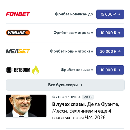
Фрибет новичкам до
15 000 ₽
→
Фрибет всем игрокам
10 000 ₽
→
Фрибет новым игрокам
30 000 ₽
→
Фрибет новичкам
10 000 ₽
→
Все букмекеры
→
•
ФУТБОЛ
ВЧЕРА
20:49
В лучах славы.
Де ла Фуэнте,
Месси, Беллингем и еще 4
главных героя ЧМ-2026