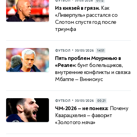
•
ФУТБОЛ
31/05/2026
01:12
Из князей в грязи.
Как
«Ливерпуль» расстался со
Слотом спустя год после
триумфа
•
ФУТБОЛ
30/05/2026
14:51
Пять проблем Моуринью в
«Реале»:
бунт болельщиков,
внутренние конфликты и связка
Мбаппе — Винисиус
•
ФУТБОЛ
30/05/2026
00:21
ЧМ-2026 — не помеха:
Почему
Кварацхелия — фаворит
«Золотого мяча»