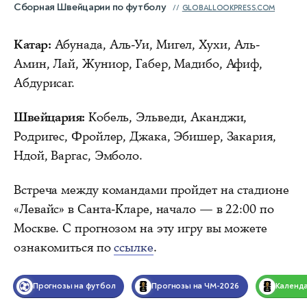
Сборная Швейцарии по футболу
GLOBALLOOKPRESS.COM
Катар:
Абунада, Аль-Уи, Мигел, Хухи, Аль-
Амин, Лай, Жуниор, Габер, Мадибо, Афиф,
Абдурисаг.
Швейцария:
Кобель, Эльведи, Аканджи,
Родригес, Фройлер, Джака, Эбишер, Закария,
Ндой, Варгас, Эмболо.
Встреча между командами пройдет на стадионе
«Левайс» в Санта-Кларе, начало — в 22:00 по
Москве. С прогнозом на эту игру вы можете
ознакомиться по
ссылке
.
Прогнозы на футбол
Прогнозы на ЧМ-2026
Календ