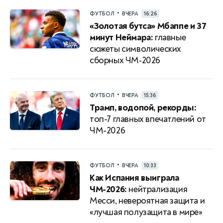
•
ФУТБОЛ
ВЧЕРА
16:26
«Золотая бутса» Мбаппе и 37
минут Неймара:
главные
сюжеты символических
сборных ЧМ‑2026
•
ФУТБОЛ
ВЧЕРА
15:36
Трамп, водопой, рекорды:
топ-7 главных впечатлений от
ЧМ-2026
•
ФУТБОЛ
ВЧЕРА
10:33
Как Испания выиграла
ЧМ-2026:
нейтрализация
Месси, невероятная защита и
«лучшая полузащита в мире»