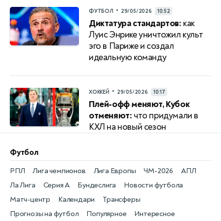
•
ФУТБОЛ
29/05/2026
10:52
Диктатура стандартов:
как
Луис Энрике уничтожил культ
эго в Париже и создал
идеальную команду
•
ХОККЕЙ
29/05/2026
10:17
Плей-офф меняют, Кубок
отменяют:
что придумали в
КХЛ на новый сезон
Футбол
РПЛ
Лига чемпионов
Лига Европы
ЧМ-2026
АПЛ
Ла Лига
Серия А
Бундеслига
Новости футбола
Матч-центр
Календари
Трансферы
Прогнозы на футбол
Популярное
Интересное