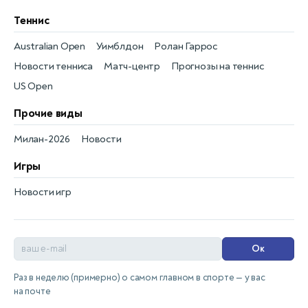
Теннис
Australian Open
Уимблдон
Ролан Гаррос
Новости тенниса
Матч-центр
Прогнозы на теннис
US Open
Прочие виды
Милан-2026
Новости
Игры
Новости игр
Ок
Раз в неделю (примерно) о самом главном в спорте — у вас
на почте